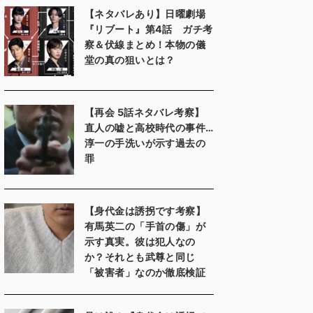
【ネタバレあり】日曜劇場
『リブート』第4話 ガチ考
察＆伏線まとめ！本物の儀
堂の真の狙いとは？
【再会 5話ネタバレ考察】
直人の嘘と高校時代の事件…
淳一の手洗いが示す過去の
罪
【身代金は誘拐です考察】
有馬英二の「手首の傷」が
示す真実。彼は犯人なの
か？それとも武尊と同じ
「被害者」なのか徹底検証