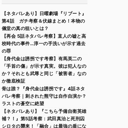
【ネタバレあり】日曜劇場『リブート』
第4話 ガチ考察＆伏線まとめ！本物の
儀堂の真の狙いとは？
【再会 5話ネタバレ考察】直人の嘘と高
校時代の事件…淳一の手洗いが示す過去
の罪
【身代金は誘拐です考察】有馬英二の
「手首の傷」が示す真実。彼は犯人なの
か？それとも武尊と同じ「被害者」なの
か徹底検証
骨は誰？『身代金は誘拐です』4話ネタ
バレ考察｜刺された熊守は自作自演か？
ラストの蒼空に絶望
【ネタバレあり】『こちら予備自衛英雄
補？！』第5話考察：武田真治と死刑囚
シロタの襲来！「融合」は最強の盾にな