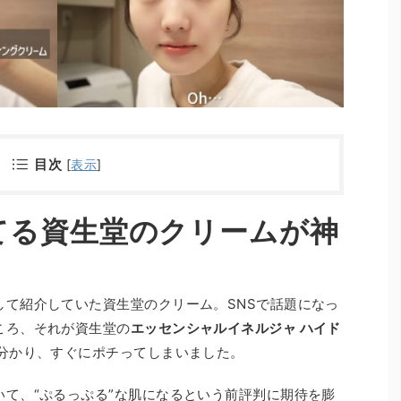
目次
[
表示
]
てる資生堂のクリームが神
して紹介していた資生堂のクリーム。SNSで話題になっ
ころ、それが資生堂の
エッセンシャルイネルジャ ハイド
分かり、すぐにポチってしまいました。
て、“ぷるっぷる”な肌になるという前評判に期待を膨