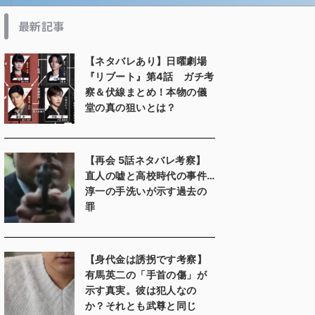
最新記事
【ネタバレあり】日曜劇場
『リブート』第4話 ガチ考
察＆伏線まとめ！本物の儀
堂の真の狙いとは？
【再会 5話ネタバレ考察】
直人の嘘と高校時代の事件…
淳一の手洗いが示す過去の
罪
【身代金は誘拐です考察】
有馬英二の「手首の傷」が
示す真実。彼は犯人なの
か？それとも武尊と同じ