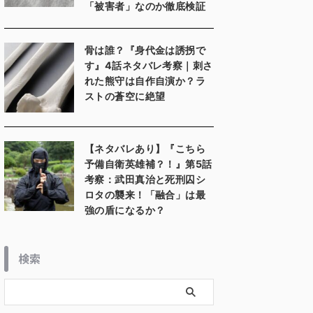
「被害者」なのか徹底検証
骨は誰？『身代金は誘拐で
す』4話ネタバレ考察｜刺さ
れた熊守は自作自演か？ラ
ストの蒼空に絶望
【ネタバレあり】『こちら
予備自衛英雄補？！』第5話
考察：武田真治と死刑囚シ
ロタの襲来！「融合」は最
強の盾になるか？
検索