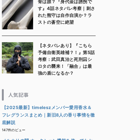
骨は誰？『身代金は誘拐で
す』4話ネタバレ考察｜刺さ
れた熊守は自作自演か？ラ
ストの蒼空に絶望
【ネタバレあり】『こちら
予備自衛英雄補？！』第5話
考察：武田真治と死刑囚シ
ロタの襲来！「融合」は最
強の盾になるか？
人気記事
【2025最新】timeleszメンバー愛用香水＆
フレグランスまとめ｜新旧8人の香り事情を徹
底解説
147件のビュー