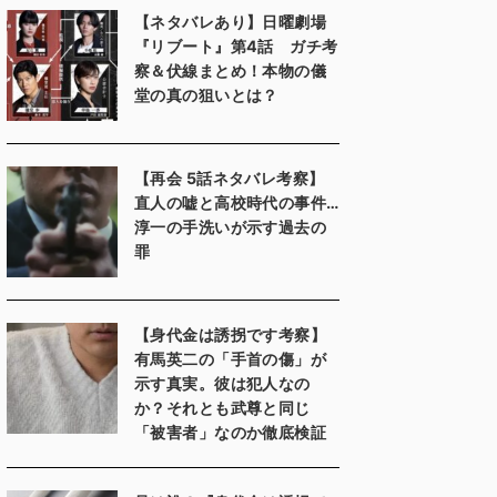
【ネタバレあり】日曜劇場
『リブート』第4話 ガチ考
察＆伏線まとめ！本物の儀
堂の真の狙いとは？
【再会 5話ネタバレ考察】
直人の嘘と高校時代の事件…
淳一の手洗いが示す過去の
罪
【身代金は誘拐です考察】
有馬英二の「手首の傷」が
示す真実。彼は犯人なの
か？それとも武尊と同じ
「被害者」なのか徹底検証