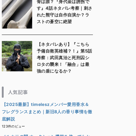
骨は誰？『身代金は誘拐で
す』4話ネタバレ考察｜刺さ
れた熊守は自作自演か？ラ
ストの蒼空に絶望
【ネタバレあり】『こちら
予備自衛英雄補？！』第5話
考察：武田真治と死刑囚シ
ロタの襲来！「融合」は最
強の盾になるか？
人気記事
【2025最新】timeleszメンバー愛用香水＆
フレグランスまとめ｜新旧8人の香り事情を徹
底解説
123件のビュー