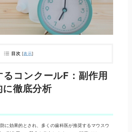
目次
[
表示
]
するコンクールF：副作用
的に徹底分析
予防に効果的とされ、多くの歯科医が推奨するマウスウ