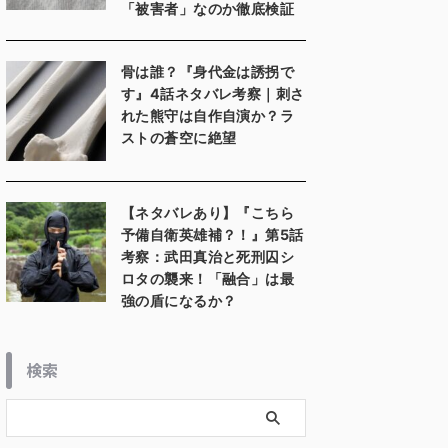
「被害者」なのか徹底検証
骨は誰？『身代金は誘拐で
す』4話ネタバレ考察｜刺さ
れた熊守は自作自演か？ラ
ストの蒼空に絶望
【ネタバレあり】『こちら
予備自衛英雄補？！』第5話
考察：武田真治と死刑囚シ
ロタの襲来！「融合」は最
強の盾になるか？
検索