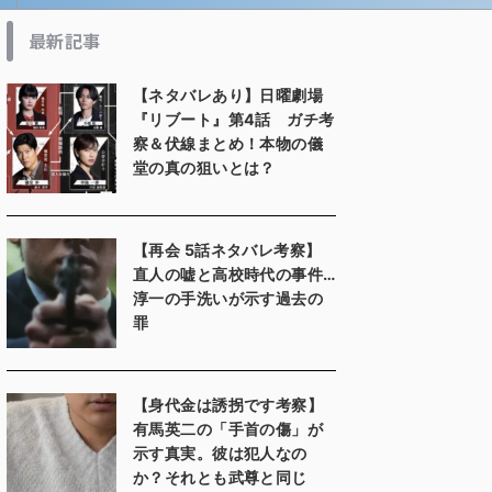
最新記事
【ネタバレあり】日曜劇場
『リブート』第4話 ガチ考
察＆伏線まとめ！本物の儀
堂の真の狙いとは？
【再会 5話ネタバレ考察】
直人の嘘と高校時代の事件…
淳一の手洗いが示す過去の
罪
【身代金は誘拐です考察】
有馬英二の「手首の傷」が
示す真実。彼は犯人なの
か？それとも武尊と同じ