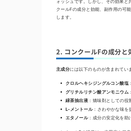
ォッシュです。しかし、その効果と
クールFの成分と効能、副作用の可
します。
2. コンクールFの成分と
主成分
には以下のものが含まれてい
クロルヘキシジングルコン酸塩
グリチルリチン酸アンモニウム
緑茶抽出液
：矯味剤としての役
L-メントール
：さわやかな味を
エタノール
：成分の安定化を助