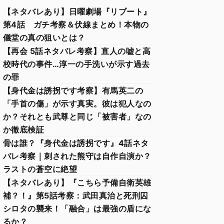
【ネタバレあり】日曜劇場『リブート』
第4話 ガチ考察＆伏線まとめ！本物の
儀堂の真の狙いとは？
【再会 5話ネタバレ考察】直人の嘘と高
校時代の事件…淳一の手洗いが示す過去
の罪
【身代金は誘拐です考察】有馬英二の
「手首の傷」が示す真実。彼は犯人なの
か？それとも武尊と同じ「被害者」なの
か徹底検証
骨は誰？『身代金は誘拐です』4話ネタ
バレ考察｜刺された熊守は自作自演か？
ラストの蒼空に絶望
【ネタバレあり】『こちら予備自衛英雄
補？！』第5話考察：武田真治と死刑囚
シロタの襲来！「融合」は最強の盾にな
るか？