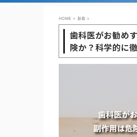
HOME
>
新着
>
歯科医がお勧めす
険か？科学的に