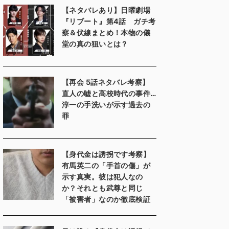
【ネタバレあり】日曜劇場
『リブート』第4話 ガチ考
察＆伏線まとめ！本物の儀
堂の真の狙いとは？
【再会 5話ネタバレ考察】
直人の嘘と高校時代の事件…
淳一の手洗いが示す過去の
罪
【身代金は誘拐です考察】
有馬英二の「手首の傷」が
示す真実。彼は犯人なの
か？それとも武尊と同じ
「被害者」なのか徹底検証