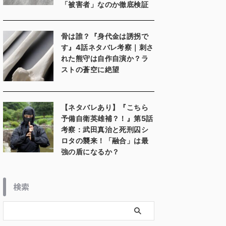
「被害者」なのか徹底検証
骨は誰？『身代金は誘拐で
す』4話ネタバレ考察｜刺さ
れた熊守は自作自演か？ラ
ストの蒼空に絶望
【ネタバレあり】『こちら
予備自衛英雄補？！』第5話
考察：武田真治と死刑囚シ
ロタの襲来！「融合」は最
強の盾になるか？
検索