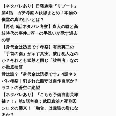
【ネタバレあり】日曜劇場『リブート』
第4話 ガチ考察＆伏線まとめ！本物の
儀堂の真の狙いとは？
【再会 5話ネタバレ考察】直人の嘘と高
校時代の事件…淳一の手洗いが示す過去
の罪
【身代金は誘拐です考察】有馬英二の
「手首の傷」が示す真実。彼は犯人なの
か？それとも武尊と同じ「被害者」なの
か徹底検証
骨は誰？『身代金は誘拐です』4話ネタ
バレ考察｜刺された熊守は自作自演か？
ラストの蒼空に絶望
【ネタバレあり】『こちら予備自衛英雄
補？！』第5話考察：武田真治と死刑囚
シロタの襲来！「融合」は最強の盾にな
るか？