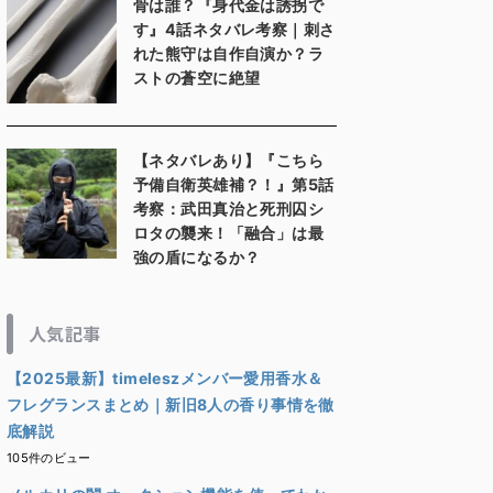
骨は誰？『身代金は誘拐で
す』4話ネタバレ考察｜刺さ
れた熊守は自作自演か？ラ
ストの蒼空に絶望
【ネタバレあり】『こちら
予備自衛英雄補？！』第5話
考察：武田真治と死刑囚シ
ロタの襲来！「融合」は最
強の盾になるか？
人気記事
【2025最新】timeleszメンバー愛用香水＆
フレグランスまとめ｜新旧8人の香り事情を徹
底解説
105件のビュー