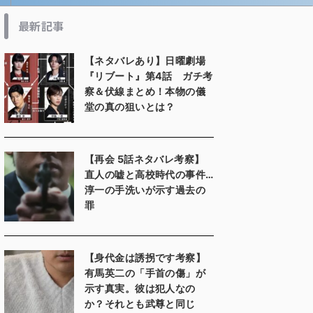
最新記事
【ネタバレあり】日曜劇場
『リブート』第4話 ガチ考
察＆伏線まとめ！本物の儀
堂の真の狙いとは？
【再会 5話ネタバレ考察】
直人の嘘と高校時代の事件…
淳一の手洗いが示す過去の
罪
【身代金は誘拐です考察】
有馬英二の「手首の傷」が
示す真実。彼は犯人なの
か？それとも武尊と同じ