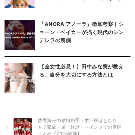
『ANORA アノーラ』徹底考察｜シ
ョーン・ベイカーが描く現代のシン
デレラの裏側
【全女性必見！】田中みな実が教え
る、自分を大切にする方法とは
佐野海舟の結婚相手・木下桜はどんな
人？家族・弟・経歴・マインツでの活躍
まとめ【2025最新】