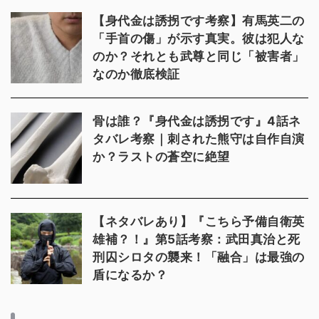
【身代金は誘拐です考察】有馬英二の
「手首の傷」が示す真実。彼は犯人な
のか？それとも武尊と同じ「被害者」
なのか徹底検証
骨は誰？『身代金は誘拐です』4話ネ
タバレ考察｜刺された熊守は自作自演
か？ラストの蒼空に絶望
【ネタバレあり】『こちら予備自衛英
雄補？！』第5話考察：武田真治と死
刑囚シロタの襲来！「融合」は最強の
盾になるか？