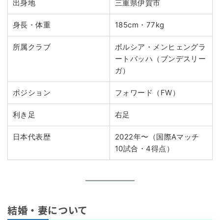
出身地
三重県伊賀市
身長・体重
185cm・77kg
所属クラブ
ボルシア・メンヒェングラ
ートバッハ（ブンデスリー
ガ）
ポジション
フォワード（FW）
利き足
右足
日本代表歴
2022年〜（国際Aマッチ
10試合・4得点）
結婚・妻について