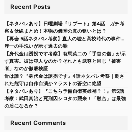
Recent Posts
【ネタバレあり】日曜劇場『リブート』第4話 ガチ考
察＆伏線まとめ！本物の儀堂の真の狙いとは？
【再会 5話ネタバレ考察】直人の嘘と高校時代の事件…
淳一の手洗いが示す過去の罪
【身代金は誘拐です考察】有馬英二の「手首の傷」が示
す真実。彼は犯人なのか？それとも武尊と同じ「被害
者」なのか徹底検証
骨は誰？『身代金は誘拐です』4話ネタバレ考察｜刺さ
れた熊守は自作自演か？ラストの蒼空に絶望
【ネタバレあり】『こちら予備自衛英雄補？！』第5話
考察：武田真治と死刑囚シロタの襲来！「融合」は最強
の盾になるか？
Recent Comments