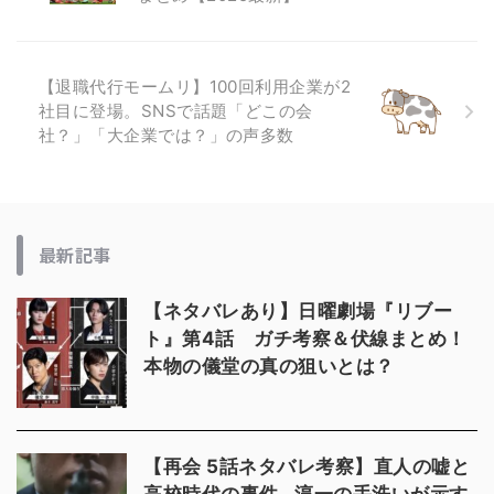
【退職代行モームリ】100回利用企業が2
社目に登場。SNSで話題「どこの会
社？」「大企業では？」の声多数
最新記事
【ネタバレあり】日曜劇場『リブー
ト』第4話 ガチ考察＆伏線まとめ！
本物の儀堂の真の狙いとは？
【再会 5話ネタバレ考察】直人の嘘と