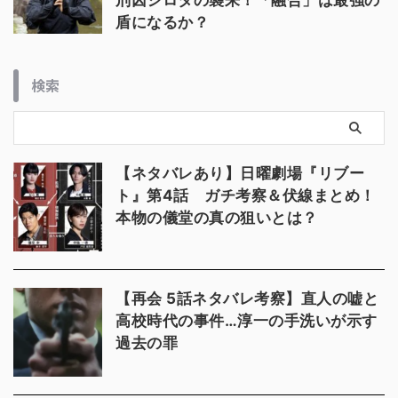
刑囚シロタの襲来！「融合」は最強の
盾になるか？
検索
【ネタバレあり】日曜劇場『リブー
ト』第4話 ガチ考察＆伏線まとめ！
本物の儀堂の真の狙いとは？
【再会 5話ネタバレ考察】直人の嘘と
高校時代の事件…淳一の手洗いが示す
過去の罪