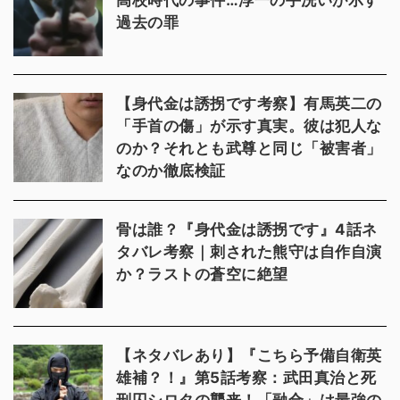
高校時代の事件…淳一の手洗いが示す
過去の罪
【身代金は誘拐です考察】有馬英二の
「手首の傷」が示す真実。彼は犯人な
のか？それとも武尊と同じ「被害者」
なのか徹底検証
骨は誰？『身代金は誘拐です』4話ネ
タバレ考察｜刺された熊守は自作自演
か？ラストの蒼空に絶望
【ネタバレあり】『こちら予備自衛英
雄補？！』第5話考察：武田真治と死