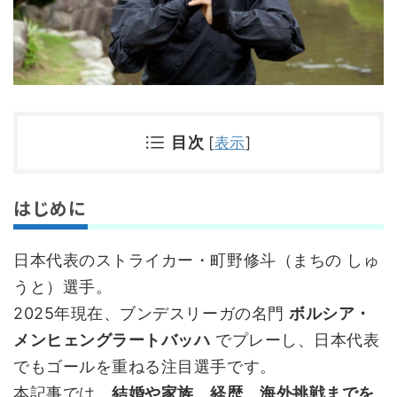
目次
[
表示
]
はじめに
日本代表のストライカー・町野修斗（まちの しゅ
うと）選手。
2025年現在、ブンデスリーガの名門
ボルシア・
メンヒェングラートバッハ
でプレーし、日本代表
でもゴールを重ねる注目選手です。
本記事では、
結婚や家族、経歴、海外挑戦までを