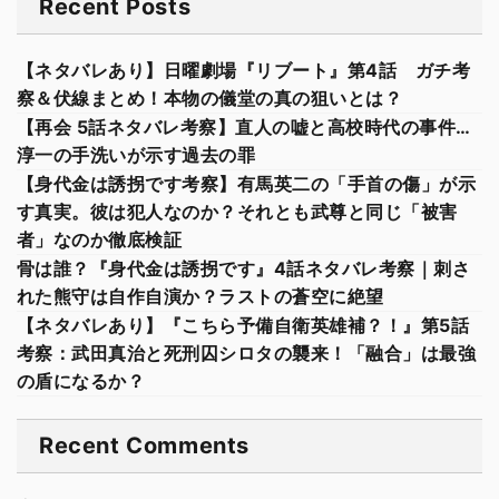
Recent Posts
【ネタバレあり】日曜劇場『リブート』第4話 ガチ考
察＆伏線まとめ！本物の儀堂の真の狙いとは？
【再会 5話ネタバレ考察】直人の嘘と高校時代の事件…
淳一の手洗いが示す過去の罪
【身代金は誘拐です考察】有馬英二の「手首の傷」が示
す真実。彼は犯人なのか？それとも武尊と同じ「被害
者」なのか徹底検証
骨は誰？『身代金は誘拐です』4話ネタバレ考察｜刺さ
れた熊守は自作自演か？ラストの蒼空に絶望
【ネタバレあり】『こちら予備自衛英雄補？！』第5話
考察：武田真治と死刑囚シロタの襲来！「融合」は最強
の盾になるか？
Recent Comments