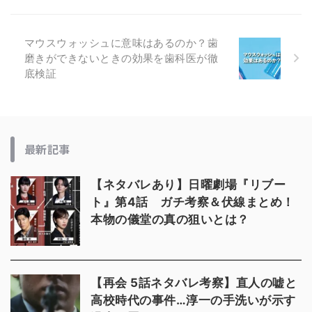
マウスウォッシュに意味はあるのか？歯
磨きができないときの効果を歯科医が徹
底検証
最新記事
【ネタバレあり】日曜劇場『リブー
ト』第4話 ガチ考察＆伏線まとめ！
本物の儀堂の真の狙いとは？
【再会 5話ネタバレ考察】直人の嘘と
高校時代の事件…淳一の手洗いが示す