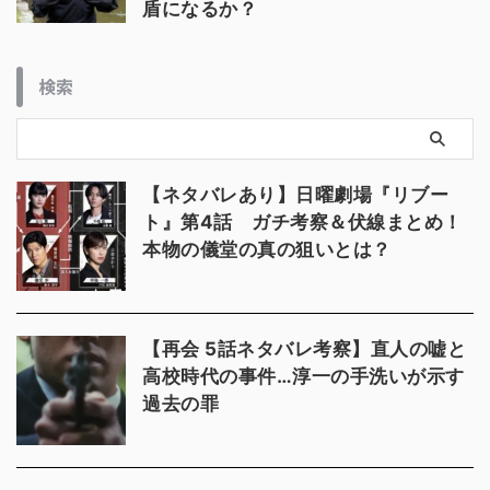
盾になるか？
検索
【ネタバレあり】日曜劇場『リブー
ト』第4話 ガチ考察＆伏線まとめ！
本物の儀堂の真の狙いとは？
【再会 5話ネタバレ考察】直人の嘘と
高校時代の事件…淳一の手洗いが示す
過去の罪