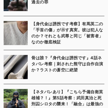
過去の罪
【身代金は誘拐です考察】有馬英二の
「手首の傷」が示す真実。彼は犯人な
のか？それとも武尊と同じ「被害者」
なのか徹底検証
骨は誰？『身代金は誘拐です』4話ネ
タバレ考察｜刺された熊守は自作自演
か？ラストの蒼空に絶望
【ネタバレあり】『こちら予備自衛英
雄補？！』第5話考察：武田真治と死
刑囚シロタの襲来！「融合」は最強の