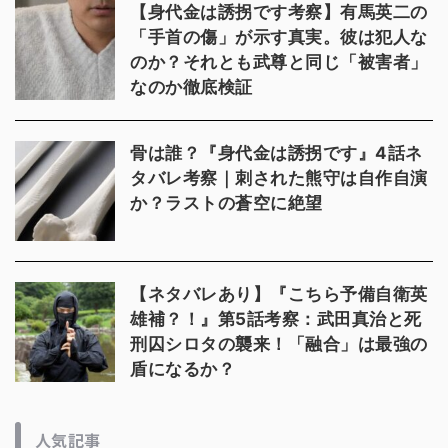
【身代金は誘拐です考察】有馬英二の
「手首の傷」が示す真実。彼は犯人な
のか？それとも武尊と同じ「被害者」
なのか徹底検証
骨は誰？『身代金は誘拐です』4話ネ
タバレ考察｜刺された熊守は自作自演
か？ラストの蒼空に絶望
【ネタバレあり】『こちら予備自衛英
雄補？！』第5話考察：武田真治と死
刑囚シロタの襲来！「融合」は最強の
盾になるか？
人気記事