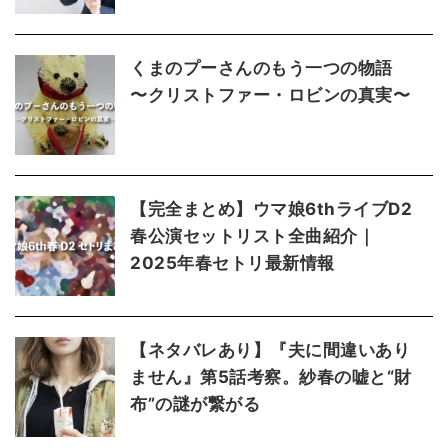
くまのプーさんのもう一つの物語
〜クリストファー・ロビンの真実〜
【完全まとめ】ウマ娘6thライブD2
春公演セットリスト全曲紹介｜
2025年春セトリ最新情報
【ネタバレあり】『夫に間違いあり
ません』第5話考察。紗春の嘘と“財
布”の謎が繋がる