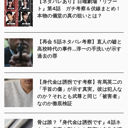
【ネタバレあり】日曜劇場『リブー
ト』第4話 ガチ考察＆伏線まとめ！
本物の儀堂の真の狙いとは？
【再会 5話ネタバレ考察】直人の嘘と
高校時代の事件…淳一の手洗いが示す
過去の罪
【身代金は誘拐です考察】有馬英二の
「手首の傷」が示す真実。彼は犯人な
のか？それとも武尊と同じ「被害者」
なのか徹底検証
骨は誰？『身代金は誘拐です』4話ネ