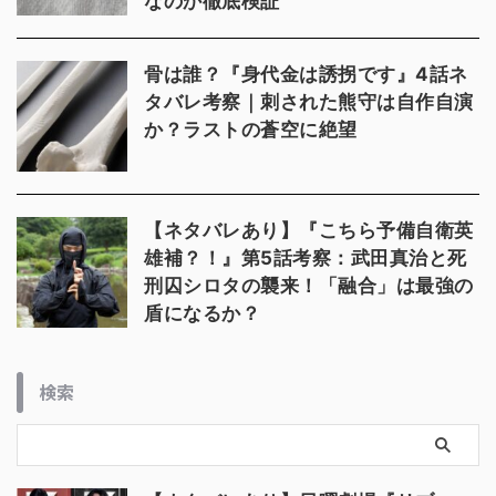
なのか徹底検証
骨は誰？『身代金は誘拐です』4話ネ
タバレ考察｜刺された熊守は自作自演
か？ラストの蒼空に絶望
【ネタバレあり】『こちら予備自衛英
雄補？！』第5話考察：武田真治と死
刑囚シロタの襲来！「融合」は最強の
盾になるか？
検索