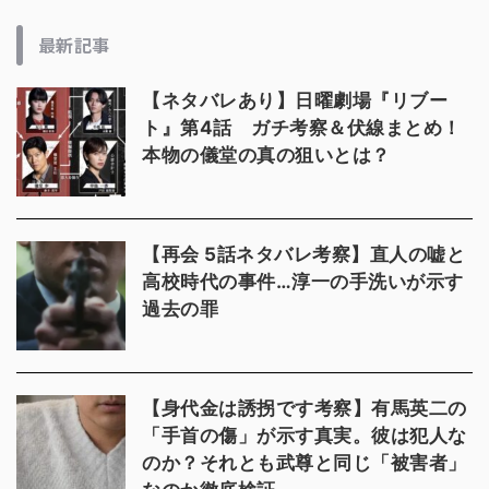
最新記事
【ネタバレあり】日曜劇場『リブー
ト』第4話 ガチ考察＆伏線まとめ！
本物の儀堂の真の狙いとは？
【再会 5話ネタバレ考察】直人の嘘と
高校時代の事件…淳一の手洗いが示す
過去の罪
【身代金は誘拐です考察】有馬英二の
「手首の傷」が示す真実。彼は犯人な
のか？それとも武尊と同じ「被害者」