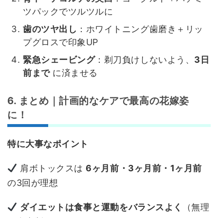
ツパックでツルツルに
歯のツヤ出し
：ホワイトニング歯磨き＋リッ
プグロスで印象UP
緊急シェービング
：剃刀負けしないよう、
3日
前まで
に済ませる
6. まとめ｜計画的なケアで最高の花嫁姿
に！
特に大事なポイント
肩ボトックスは
6ヶ月前・3ヶ月前・1ヶ月前
の3回が理想
ダイエットは食事と運動をバランスよく
（無理