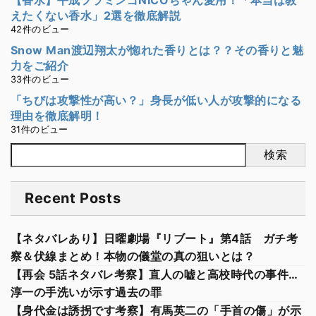
【香水】平成フラミンゴNICOちゃん愛用！「本当は教
えたくない香水」2選を徹底解説
42件のビュー
Snow Man渡辺翔太が惚れた香りとは？？その香りと魅
力をご紹介
33件のビュー
「ちびは攻撃性が高い？」身長が低い人が攻撃的になる
理由を徹底解明！
31件のビュー
検索
Recent Posts
【ネタバレあり】日曜劇場『リブート』第4話 ガチ考
察＆伏線まとめ！本物の儀堂の真の狙いとは？
【再会 5話ネタバレ考察】直人の嘘と高校時代の事件…
淳一の手洗いが示す過去の罪
【身代金は誘拐です考察】有馬英二の「手首の傷」が示