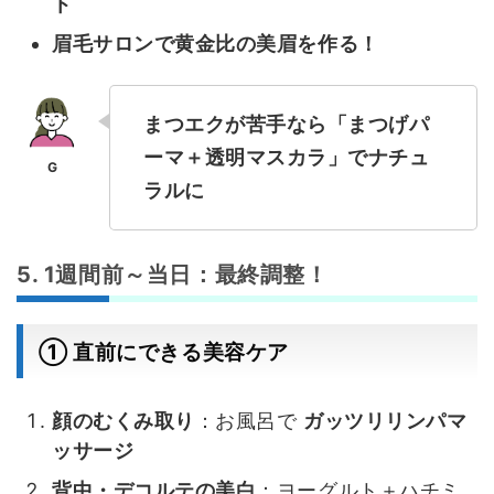
ト
眉毛サロンで黄金比の美眉を作る！
まつエクが苦手なら「まつげパ
ーマ＋透明マスカラ」でナチュ
ラルに
5. 1週間前～当日：最終調整！
① 直前にできる美容ケア
顔のむくみ取り
：お風呂で
ガッツリリンパマ
ッサージ
背中・デコルテの美白
：ヨーグルト＋ハチミ