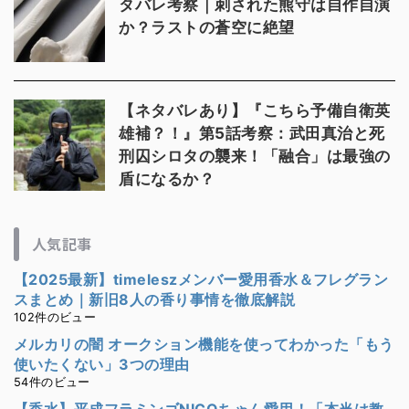
タバレ考察｜刺された熊守は自作自演
か？ラストの蒼空に絶望
【ネタバレあり】『こちら予備自衛英
雄補？！』第5話考察：武田真治と死
刑囚シロタの襲来！「融合」は最強の
盾になるか？
人気記事
【2025最新】timeleszメンバー愛用香水＆フレグラン
スまとめ｜新旧8人の香り事情を徹底解説
102件のビュー
メルカリの闇 オークション機能を使ってわかった「もう
使いたくない」3つの理由
54件のビュー