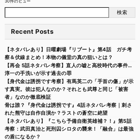
30件のビュー
検索
Recent Posts
【ネタバレあり】日曜劇場『リブート』第4話 ガチ考
察＆伏線まとめ！本物の儀堂の真の狙いとは？
【再会 5話ネタバレ考察】直人の嘘と高校時代の事件…
淳一の手洗いが示す過去の罪
【身代金は誘拐です考察】有馬英二の「手首の傷」が示
す真実。彼は犯人なのか？それとも武尊と同じ「被害
者」なのか徹底検証
骨は誰？『身代金は誘拐です』4話ネタバレ考察｜刺さ
れた熊守は自作自演か？ラストの蒼空に絶望
【ネタバレあり】『こちら予備自衛英雄補？！』第5話
考察：武田真治と死刑囚シロタの襲来！「融合」は最強
の盾になるか？