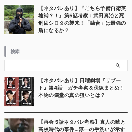
【ネタバレあり】『こちら予備自衛英
雄補？！』第5話考察：武田真治と死
刑囚シロタの襲来！「融合」は最強の
盾になるか？
検索
【ネタバレあり】日曜劇場『リブー
ト』第4話 ガチ考察＆伏線まとめ！
本物の儀堂の真の狙いとは？
【再会 5話ネタバレ考察】直人の嘘と
高校時代の事件…淳一の手洗いが示す