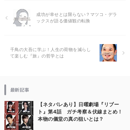
成功が幸せとは限らない？マツコ・デラ
ックスが語る価値観の転換
千鳥の大吾に学ぶ！人生の荷物を減らし
て楽しむ『旅』の哲学とは
最新記事
【ネタバレあり】日曜劇場『リブー
ト』第4話 ガチ考察＆伏線まとめ！
本物の儀堂の真の狙いとは？