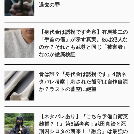
過去の罪
【身代金は誘拐です考察】有馬英二の
「手首の傷」が示す真実。彼は犯人な
のか？それとも武尊と同じ「被害者」
なのか徹底検証
骨は誰？『身代金は誘拐です』4話ネ
タバレ考察｜刺された熊守は自作自演
か？ラストの蒼空に絶望
【ネタバレあり】『こちら予備自衛英
雄補？！』第5話考察：武田真治と死
刑囚シロタの襲来！「融合」は最強の