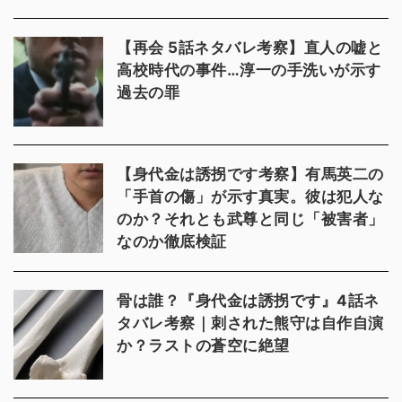
【再会 5話ネタバレ考察】直人の嘘と
高校時代の事件…淳一の手洗いが示す
過去の罪
【身代金は誘拐です考察】有馬英二の
「手首の傷」が示す真実。彼は犯人な
のか？それとも武尊と同じ「被害者」
なのか徹底検証
骨は誰？『身代金は誘拐です』4話ネ
タバレ考察｜刺された熊守は自作自演
か？ラストの蒼空に絶望