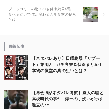
ブロッコリーの驚くべき健康効果5選！
食べるだけで体が変わる万能食材の秘密
とは
最新記事
【ネタバレあり】日曜劇場『リブー
ト』第4話 ガチ考察＆伏線まとめ！
本物の儀堂の真の狙いとは？
【再会 5話ネタバレ考察】直人の嘘と
高校時代の事件…淳一の手洗いが示す
過去の罪