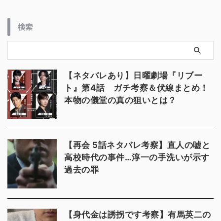
検索
【ネタバレあり】日曜劇場『リブー
ト』第4話 ガチ考察＆伏線まとめ！
本物の儀堂の真の狙いとは？
【再会 5話ネタバレ考察】直人の嘘と
高校時代の事件…淳一の手洗いが示す
過去の罪
【身代金は誘拐です考察】有馬英二の