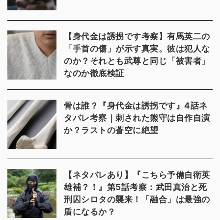
【身代金は誘拐です考察】有馬英二の
「手首の傷」が示す真実。彼は犯人な
のか？それとも武尊と同じ「被害者」
なのか徹底検証
骨は誰？『身代金は誘拐です』4話ネ
タバレ考察｜刺された熊守は自作自演
か？ラストの蒼空に絶望
【ネタバレあり】『こちら予備自衛英
雄補？！』第5話考察：武田真治と死
刑囚シロタの襲来！「融合」は最強の
盾になるか？