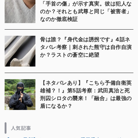
「手首の傷」が示す真実。彼は犯人な
のか？それとも武尊と同じ「被害者」
なのか徹底検証
骨は誰？『身代金は誘拐です』4話ネ
タバレ考察｜刺された熊守は自作自演
か？ラストの蒼空に絶望
【ネタバレあり】『こちら予備自衛英
雄補？！』第5話考察：武田真治と死
刑囚シロタの襲来！「融合」は最強の
盾になるか？
人気記事