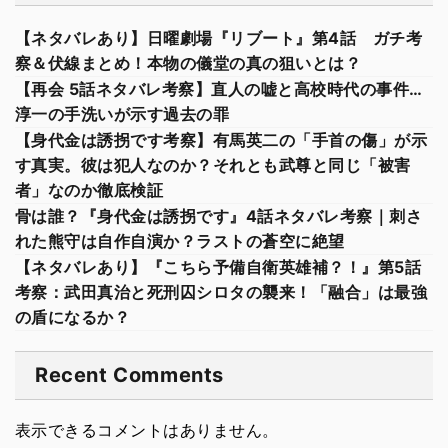
【ネタバレあり】日曜劇場『リブート』第4話 ガチ考
察＆伏線まとめ！本物の儀堂の真の狙いとは？
【再会 5話ネタバレ考察】直人の嘘と高校時代の事件…
淳一の手洗いが示す過去の罪
【身代金は誘拐です考察】有馬英二の「手首の傷」が示
す真実。彼は犯人なのか？それとも武尊と同じ「被害
者」なのか徹底検証
骨は誰？『身代金は誘拐です』4話ネタバレ考察｜刺さ
れた熊守は自作自演か？ラストの蒼空に絶望
【ネタバレあり】『こちら予備自衛英雄補？！』第5話
考察：武田真治と死刑囚シロタの襲来！「融合」は最強
の盾になるか？
Recent Comments
表示できるコメントはありません。