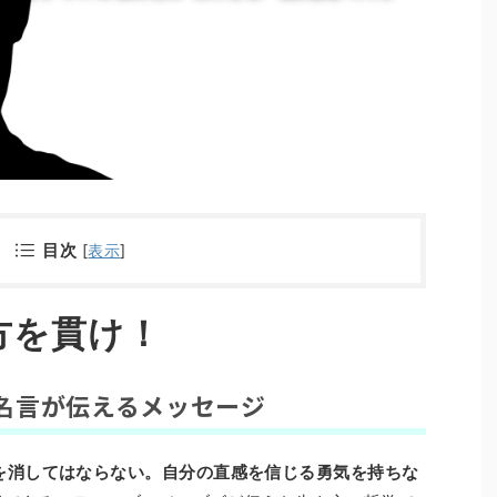
目次
[
表示
]
方を貫け！
名言が伝えるメッセージ
を消してはならない。自分の直感を信じる勇気を持ちな