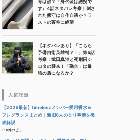
骨は誰？『身代金は誘拐で
す』4話ネタバレ考察｜刺さ
れた熊守は自作自演か？ラ
ストの蒼空に絶望
【ネタバレあり】『こちら
予備自衛英雄補？！』第5話
考察：武田真治と死刑囚シ
ロタの襲来！「融合」は最
強の盾になるか？
人気記事
【2025最新】timeleszメンバー愛用香水＆
フレグランスまとめ｜新旧8人の香り事情を徹
底解説
150件のビュー