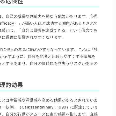
れる危険性
は、自己の成長や判断力を損なう危険があります。心理
efficacy）」が高い人ほど成功する傾向があるとされて
自己効力感とは、「自分は目標を達成できる」という信念であ
判に過度に影響されやすくなります。
は常に他人の意見に触れやすくなっています。これは「社
1954）が示すように、自分を他者と比較しやすくする環境を
うとするあまり、自分の価値観を見失うリスクがあるの
心理的効果
ことは幸福感や満足感を高める効果があるとされていま
」（Csikszentmihalyi, 1990）に関連していま
り、自分の行動がスムーズに進む感覚を指します。直感