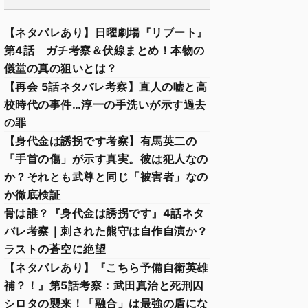
【ネタバレあり】日曜劇場『リブート』
第4話 ガチ考察＆伏線まとめ！本物の
儀堂の真の狙いとは？
【再会 5話ネタバレ考察】直人の嘘と高
校時代の事件…淳一の手洗いが示す過去
の罪
【身代金は誘拐です考察】有馬英二の
「手首の傷」が示す真実。彼は犯人なの
か？それとも武尊と同じ「被害者」なの
か徹底検証
骨は誰？『身代金は誘拐です』4話ネタ
バレ考察｜刺された熊守は自作自演か？
ラストの蒼空に絶望
【ネタバレあり】『こちら予備自衛英雄
補？！』第5話考察：武田真治と死刑囚
シロタの襲来！「融合」は最強の盾にな