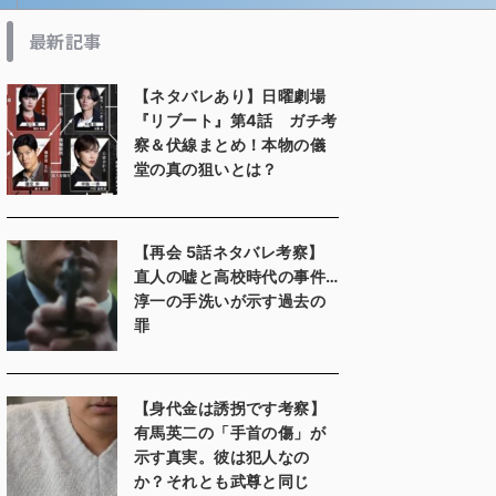
最新記事
【ネタバレあり】日曜劇場
『リブート』第4話 ガチ考
察＆伏線まとめ！本物の儀
堂の真の狙いとは？
【再会 5話ネタバレ考察】
直人の嘘と高校時代の事件…
淳一の手洗いが示す過去の
罪
【身代金は誘拐です考察】
有馬英二の「手首の傷」が
示す真実。彼は犯人なの
か？それとも武尊と同じ