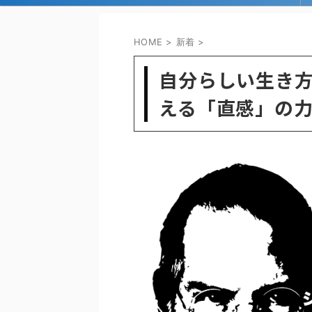
HOME
>
新着
>
自分らしい生き
える「直感」の