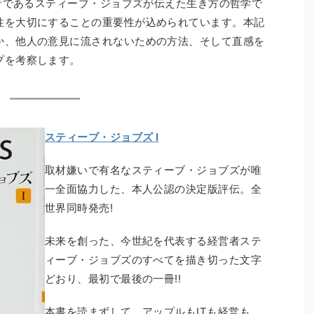
業者であるスティーブ・ジョブズが伝えた生き方の哲学で
性を大切にすることの重要性が込められています。本記
か、他人の意見に流されないための方法、そして直感を
プを考察します。
スティーブ・ジョブズ I
取材嫌いで有名なスティーブ・ジョブズが唯
一全面協力した、本人公認の決定版評伝。全
世界同時発売!
未来を創った、今世紀を代表する経営者ステ
ィーブ・ジョブズのすべてを描き切った文字
どおり、最初で最後の一冊!!
本書を読まずして、アップルもITも経営も、