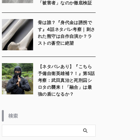
「被害者」なのか徹底検証
骨は誰？『身代金は誘拐で
す』4話ネタバレ考察｜刺さ
れた熊守は自作自演か？ラ
ストの蒼空に絶望
【ネタバレあり】『こちら
予備自衛英雄補？！』第5話
考察：武田真治と死刑囚シ
ロタの襲来！「融合」は最
強の盾になるか？
検索