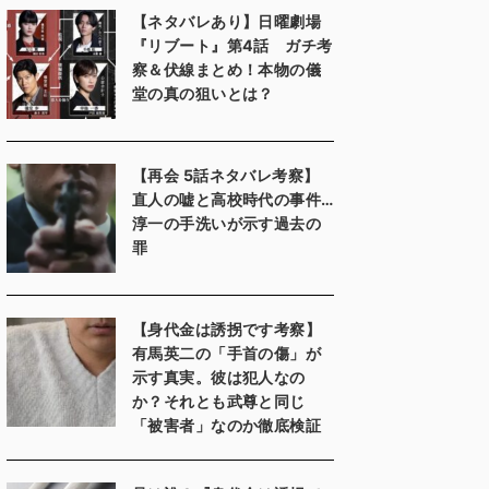
【ネタバレあり】日曜劇場
『リブート』第4話 ガチ考
察＆伏線まとめ！本物の儀
堂の真の狙いとは？
【再会 5話ネタバレ考察】
直人の嘘と高校時代の事件…
淳一の手洗いが示す過去の
罪
【身代金は誘拐です考察】
有馬英二の「手首の傷」が
示す真実。彼は犯人なの
か？それとも武尊と同じ
「被害者」なのか徹底検証