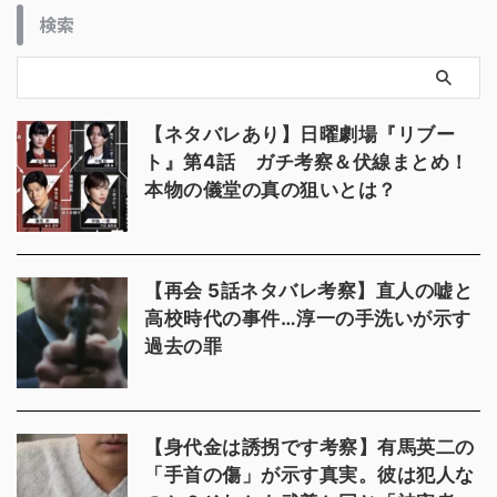
検索
【ネタバレあり】日曜劇場『リブー
ト』第4話 ガチ考察＆伏線まとめ！
本物の儀堂の真の狙いとは？
【再会 5話ネタバレ考察】直人の嘘と
高校時代の事件…淳一の手洗いが示す
過去の罪
【身代金は誘拐です考察】有馬英二の
「手首の傷」が示す真実。彼は犯人な