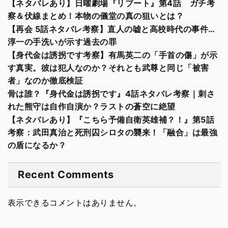
【ネタバレあり】日曜劇場『リブート』第4話 ガチ考
察＆伏線まとめ！本物の儀堂の真の狙いとは？
【再会 5話ネタバレ考察】直人の嘘と高校時代の事件…
淳一の手洗いが示す過去の罪
【身代金は誘拐です考察】有馬英二の「手首の傷」が示
す真実。彼は犯人なのか？それとも武尊と同じ「被害
者」なのか徹底検証
骨は誰？『身代金は誘拐です』4話ネタバレ考察｜刺さ
れた熊守は自作自演か？ラストの蒼空に絶望
【ネタバレあり】『こちら予備自衛英雄補？！』第5話
考察：武田真治と死刑囚シロタの襲来！「融合」は最強
の盾になるか？
Recent Comments
表示できるコメントはありません。