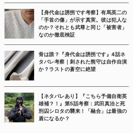
【身代金は誘拐です考察】有馬英二の
「手首の傷」が示す真実。彼は犯人な
のか？それとも武尊と同じ「被害者」
なのか徹底検証
骨は誰？『身代金は誘拐です』4話ネ
タバレ考察｜刺された熊守は自作自演
か？ラストの蒼空に絶望
【ネタバレあり】『こちら予備自衛英
雄補？！』第5話考察：武田真治と死
刑囚シロタの襲来！「融合」は最強の
盾になるか？