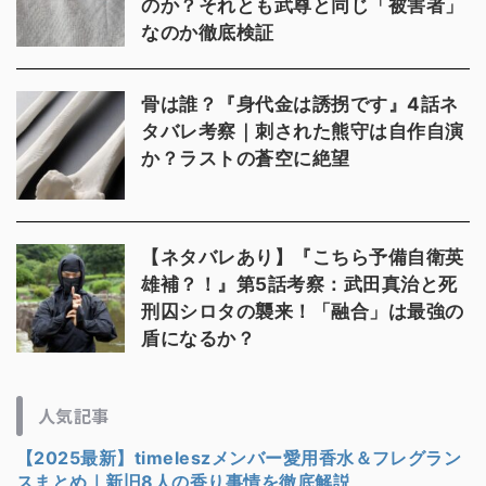
のか？それとも武尊と同じ「被害者」
なのか徹底検証
骨は誰？『身代金は誘拐です』4話ネ
タバレ考察｜刺された熊守は自作自演
か？ラストの蒼空に絶望
【ネタバレあり】『こちら予備自衛英
雄補？！』第5話考察：武田真治と死
刑囚シロタの襲来！「融合」は最強の
盾になるか？
人気記事
【2025最新】timeleszメンバー愛用香水＆フレグラン
スまとめ｜新旧8人の香り事情を徹底解説