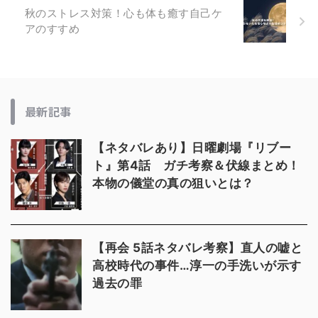
秋のストレス対策！心も体も癒す自己ケ
アのすすめ
最新記事
【ネタバレあり】日曜劇場『リブー
ト』第4話 ガチ考察＆伏線まとめ！
本物の儀堂の真の狙いとは？
【再会 5話ネタバレ考察】直人の嘘と
高校時代の事件…淳一の手洗いが示す
過去の罪