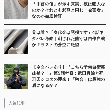
「手首の傷」が示す真実。彼は犯人な
のか？それとも武尊と同じ「被害者」
なのか徹底検証
骨は誰？『身代金は誘拐です』4話ネ
タバレ考察｜刺された熊守は自作自演
か？ラストの蒼空に絶望
【ネタバレあり】『こちら予備自衛英
雄補？！』第5話考察：武田真治と死
刑囚シロタの襲来！「融合」は最強の
盾になるか？
人気記事