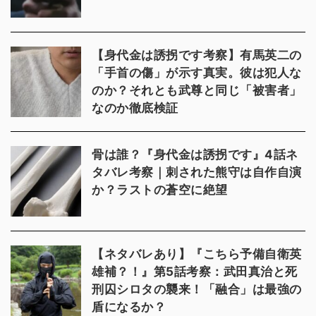
【身代金は誘拐です考察】有馬英二の
「手首の傷」が示す真実。彼は犯人な
のか？それとも武尊と同じ「被害者」
なのか徹底検証
骨は誰？『身代金は誘拐です』4話ネ
タバレ考察｜刺された熊守は自作自演
か？ラストの蒼空に絶望
【ネタバレあり】『こちら予備自衛英
雄補？！』第5話考察：武田真治と死
刑囚シロタの襲来！「融合」は最強の
盾になるか？