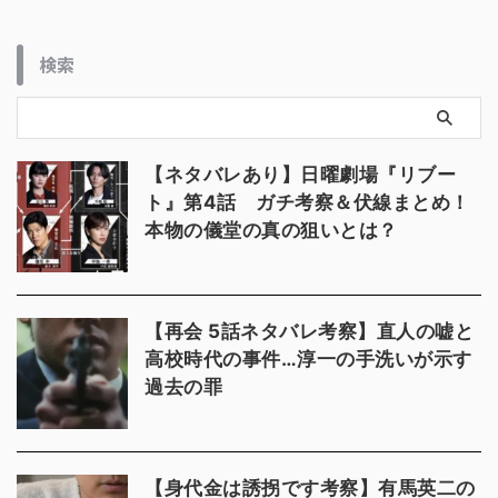
検索
【ネタバレあり】日曜劇場『リブー
ト』第4話 ガチ考察＆伏線まとめ！
本物の儀堂の真の狙いとは？
【再会 5話ネタバレ考察】直人の嘘と
高校時代の事件…淳一の手洗いが示す
過去の罪
【身代金は誘拐です考察】有馬英二の