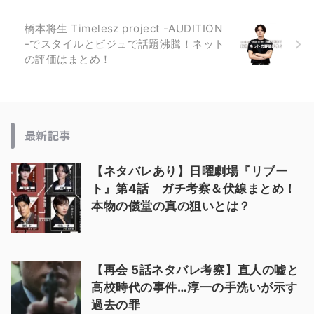
橋本将生 Timelesz project -AUDITION
-でスタイルとビジュで話題沸騰！ネット
の評価はまとめ！
最新記事
【ネタバレあり】日曜劇場『リブー
ト』第4話 ガチ考察＆伏線まとめ！
本物の儀堂の真の狙いとは？
【再会 5話ネタバレ考察】直人の嘘と
高校時代の事件…淳一の手洗いが示す
過去の罪