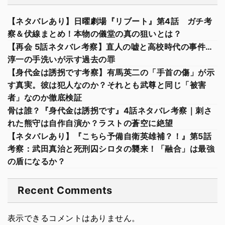
【ネタバレあり】日曜劇場『リブート』第4話 ガチ考
察＆伏線まとめ！本物の儀堂の真の狙いとは？
【再会 5話ネタバレ考察】直人の嘘と高校時代の事件…
淳一の手洗いが示す過去の罪
【身代金は誘拐です考察】有馬英二の「手首の傷」が示
す真実。彼は犯人なのか？それとも武尊と同じ「被害
者」なのか徹底検証
骨は誰？『身代金は誘拐です』4話ネタバレ考察｜刺さ
れた熊守は自作自演か？ラストの蒼空に絶望
【ネタバレあり】『こちら予備自衛英雄補？！』第5話
考察：武田真治と死刑囚シロタの襲来！「融合」は最強
の盾になるか？
Recent Comments
表示できるコメントはありません。