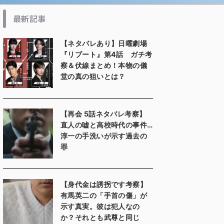
最新記事
【ネタバレあり】日曜劇場
『リブート』第4話 ガチ考
察＆伏線まとめ！本物の儀
堂の真の狙いとは？
【再会 5話ネタバレ考察】
直人の嘘と高校時代の事件…
淳一の手洗いが示す過去の
罪
【身代金は誘拐です考察】
有馬英二の「手首の傷」が
示す真実。彼は犯人なの
か？それとも武尊と同じ