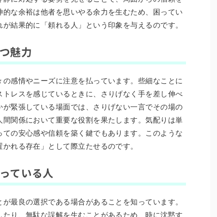
神的な余裕は他者を思いやる余力を生むため、困ってい
れが結果的に「頼れる人」という印象を与えるのです。
持つ魅力
々の感情やニーズに注意を払っています。些細なことに
ストレスを感じているときに、さりげなく手を差し伸べ
かが緊張している場面では、さりげない一言でその場の
人間関係において重要な役割を果たします。気配りは単
っての安心感や信頼を築く鍵でもあります。このような
置かれる存在」として際立たせるのです。
知っている人
とが最良の選択である場合があることを知っています。
したり、無駄な誤解を生むことがあるため、時に沈黙す