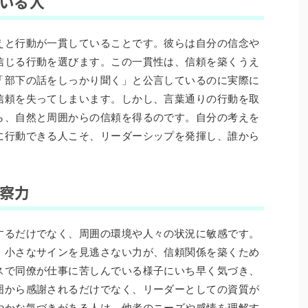
ている人
えと行動が一貫していることです。彼らは自分の信念や
信じる行動を選びます。この一貫性は、信頼を築くうえ
「部下の話をしっかり聞く」と公言しているのに実際に
信頼を失ってしまいます。しかし、言葉通りの行動を取
ら、自然と周囲からの信頼を得るのです。自分の考えを
に行動できる人こそ、リーダーシップを発揮し、誰から
観察力
するだけでなく、周囲の環境や人々の状況に敏感です。
、小さなサインを見逃さない力が、信頼関係を築くため
スで同僚が仕事に苦しんでいる様子にいち早く気づき、
囲から感謝されるだけでなく、リーダーとしての資質が
やかな気づきがある人は、他者のニーズや感情を理解す