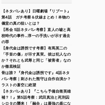
【ネタバレあり】日曜劇場『リブート』
第4話 ガチ考察＆伏線まとめ！本物の
儀堂の真の狙いとは？
【再会 5話ネタバレ考察】直人の嘘と高
校時代の事件…淳一の手洗いが示す過去
の罪
【身代金は誘拐です考察】有馬英二の
「手首の傷」が示す真実。彼は犯人なの
か？それとも武尊と同じ「被害者」なの
か徹底検証
骨は誰？『身代金は誘拐です』4話ネタ
バレ考察｜刺された熊守は自作自演か？
ラストの蒼空に絶望
【ネタバレあり】『こちら予備自衛英雄
補？！』第5話考察：武田真治と死刑囚
シロタの襲来！「融合」は最強の盾にな