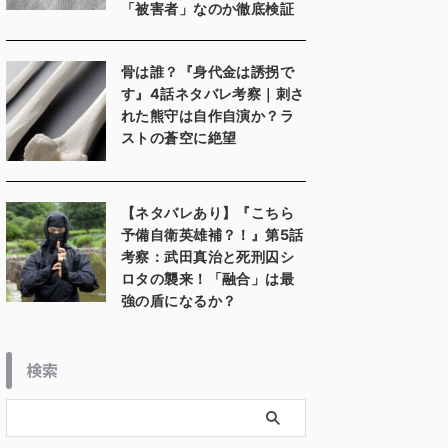
「被害者」なのか徹底検証
骨は誰？『身代金は誘拐で
す』4話ネタバレ考察｜刺さ
れた熊守は自作自演か？ラ
ストの蒼空に絶望
【ネタバレあり】『こちら
予備自衛英雄補？！』第5話
考察：武田真治と死刑囚シ
ロタの襲来！「融合」は最
強の盾になるか？
検索