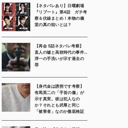
【ネタバレあり】日曜劇場
『リブート』第4話 ガチ考
察＆伏線まとめ！本物の儀
堂の真の狙いとは？
【再会 5話ネタバレ考察】
直人の嘘と高校時代の事件…
淳一の手洗いが示す過去の
罪
【身代金は誘拐です考察】
有馬英二の「手首の傷」が
示す真実。彼は犯人なの
か？それとも武尊と同じ
「被害者」なのか徹底検証