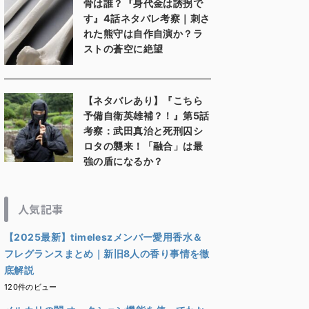
骨は誰？『身代金は誘拐で
す』4話ネタバレ考察｜刺さ
れた熊守は自作自演か？ラ
ストの蒼空に絶望
【ネタバレあり】『こちら
予備自衛英雄補？！』第5話
考察：武田真治と死刑囚シ
ロタの襲来！「融合」は最
強の盾になるか？
人気記事
【2025最新】timeleszメンバー愛用香水＆
フレグランスまとめ｜新旧8人の香り事情を徹
底解説
120件のビュー