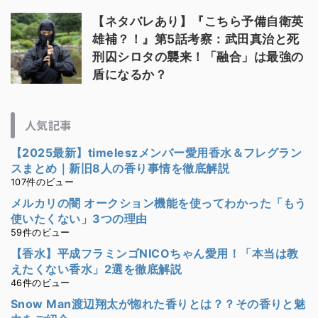
【ネタバレあり】『こちら予備自衛英
雄補？！』第5話考察：武田真治と死
刑囚シロタの襲来！「融合」は最強の
盾になるか？
人気記事
【2025最新】timeleszメンバー愛用香水＆フレグラン
スまとめ｜新旧8人の香り事情を徹底解説
107件のビュー
メルカリの闇 オークション機能を使ってわかった「もう
使いたくない」3つの理由
59件のビュー
【香水】平成フラミンゴNICOちゃん愛用！「本当は教
えたくない香水」2選を徹底解説
46件のビュー
Snow Man渡辺翔太が惚れた香りとは？？その香りと魅