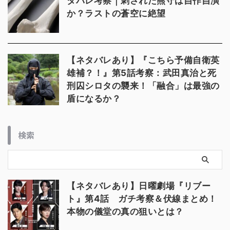
タバレ考察｜刺された熊守は自作自演
か？ラストの蒼空に絶望
【ネタバレあり】『こちら予備自衛英
雄補？！』第5話考察：武田真治と死
刑囚シロタの襲来！「融合」は最強の
盾になるか？
検索
【ネタバレあり】日曜劇場『リブー
ト』第4話 ガチ考察＆伏線まとめ！
本物の儀堂の真の狙いとは？