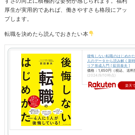
すさの向上に積極的な姿勢が感じられます。福利
厚生が実用的であれば、働きやすさも格段にアッ
プします。
転職を決めたら読んでおきたい本
後悔しない転職のはじめかた
人のデータから読み解く新
リア形成入門 [ 荻田泰夫 ]
価格：1,650円（税込、送料
(2024/9/10時点)
楽天