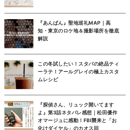
『あんぱん』聖地巡礼MAP｜高
知・東京のロケ地＆撮影場所を徹底
解説
この冬試したい！スタバの絶品ティ
ーラテ！アールグレイの極上カスタ
ムレシピ
『探偵さん、リュック開いてます
よ』第3話ネタバレ感想｜松田優作
オマージュに感動！FBI襲来と「お
化けダイヤル」のカオス回