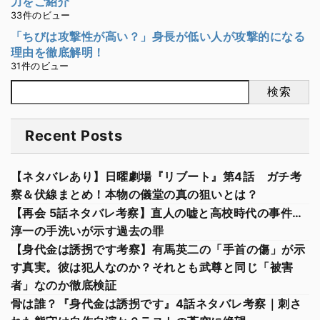
力をご紹介
33件のビュー
「ちびは攻撃性が高い？」身長が低い人が攻撃的になる
理由を徹底解明！
31件のビュー
検索
Recent Posts
【ネタバレあり】日曜劇場『リブート』第4話 ガチ考
察＆伏線まとめ！本物の儀堂の真の狙いとは？
【再会 5話ネタバレ考察】直人の嘘と高校時代の事件…
淳一の手洗いが示す過去の罪
【身代金は誘拐です考察】有馬英二の「手首の傷」が示
す真実。彼は犯人なのか？それとも武尊と同じ「被害
者」なのか徹底検証
骨は誰？『身代金は誘拐です』4話ネタバレ考察｜刺さ