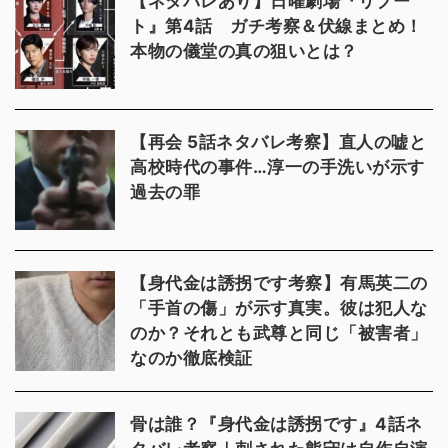
【ネタバレあり】日曜劇場『リブー
ト』第4話 ガチ考察＆伏線まとめ！
本物の儀堂の真の狙いとは？
【再会 5話ネタバレ考察】直人の嘘と
高校時代の事件…淳一の手洗いが示す
過去の罪
【身代金は誘拐です考察】有馬英二の
「手首の傷」が示す真実。彼は犯人な
のか？それとも武尊と同じ「被害者」
なのか徹底検証
骨は誰？『身代金は誘拐です』4話ネ