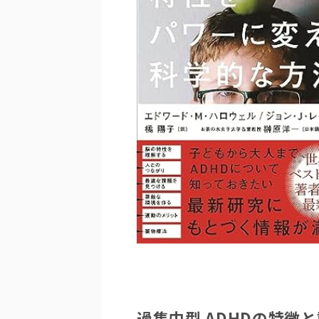
過集中型 ADHDの特徴