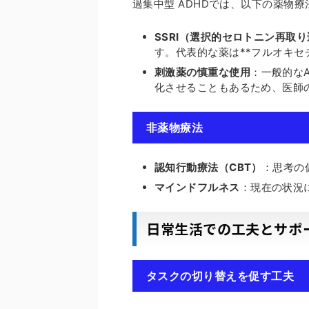
過集中型 ADHDでは、以下の薬物
SSRI（選択的セロトニン再取
す。代表的な薬は**フルオキセ
刺激薬の慎重な使用
：一般的な
化させることもあるため、医師
非薬物療法
認知行動療法（CBT）
：思考の
マインドフルネス
：現在の状況
日常生活での工夫とサポ
タスクの切り替えを促す工夫