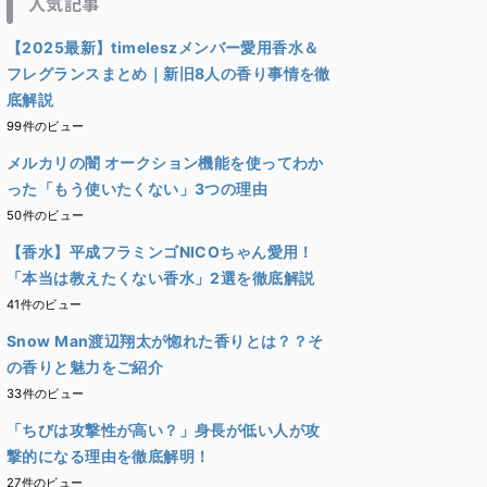
人気記事
【2025最新】timeleszメンバー愛用香水＆
フレグランスまとめ｜新旧8人の香り事情を徹
底解説
99件のビュー
メルカリの闇 オークション機能を使ってわか
った「もう使いたくない」3つの理由
50件のビュー
【香水】平成フラミンゴNICOちゃん愛用！
「本当は教えたくない香水」2選を徹底解説
41件のビュー
Snow Man渡辺翔太が惚れた香りとは？？そ
の香りと魅力をご紹介
33件のビュー
「ちびは攻撃性が高い？」身長が低い人が攻
撃的になる理由を徹底解明！
27件のビュー