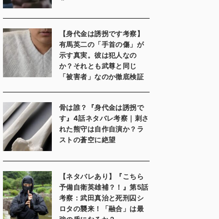
【身代金は誘拐です考察】
有馬英二の「手首の傷」が
示す真実。彼は犯人なの
か？それとも武尊と同じ
「被害者」なのか徹底検証
骨は誰？『身代金は誘拐で
す』4話ネタバレ考察｜刺さ
れた熊守は自作自演か？ラ
ストの蒼空に絶望
【ネタバレあり】『こちら
予備自衛英雄補？！』第5話
考察：武田真治と死刑囚シ
ロタの襲来！「融合」は最