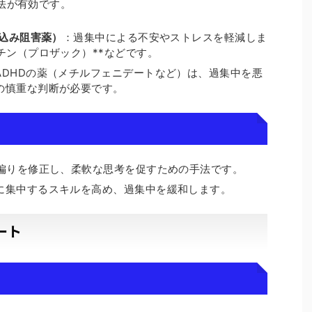
療法が有効です。
り込み阻害薬）
：過集中による不安やストレスを軽減しま
チン（プロザック）**などです。
ADHDの薬（メチルフェニデートなど）は、過集中を悪
の慎重な判断が必要です。
偏りを修正し、柔軟な思考を促すための手法です。
に集中するスキルを高め、過集中を緩和します。
ート