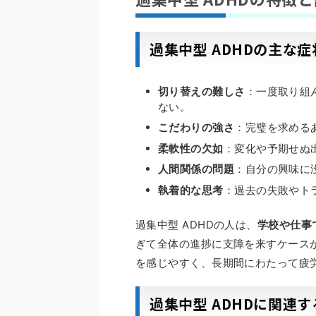
過集中型 ADHDの主な症
切り替えの難しさ
：一度取り組
ない。
こだわりの強さ
：完璧を求める
柔軟性の欠如
：変化や予期せぬ
人間関係の問題
：自分の興味に
執着的な思考
：過去の失敗やト
過集中型 ADHDの人は、
学校や仕事
ぎて全体の進捗に支障を来すケース
を感じやすく、長期間にわたって疲
過集中型 ADHDに関連