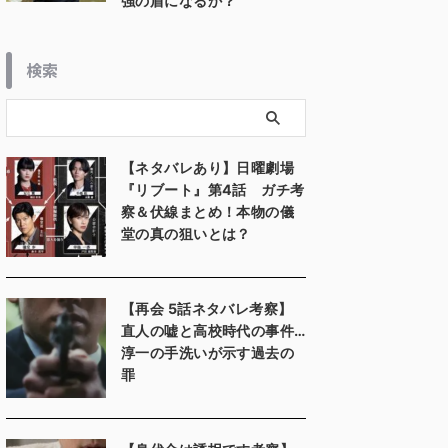
強の盾になるか？
検索
【ネタバレあり】日曜劇場
『リブート』第4話 ガチ考
察＆伏線まとめ！本物の儀
堂の真の狙いとは？
【再会 5話ネタバレ考察】
直人の嘘と高校時代の事件…
淳一の手洗いが示す過去の
罪