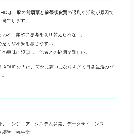
DHDは、脳の
前頭葉と前帯状皮質
の過剰な活動が原因で
が発生します。
らわれ、柔軟に思考を切り替えられない。
で怒りや不安を感じやすい。
分の興味に没頭し、他者との協調が難しい。
 ADHDの人は、何かに夢中になりすぎて日常生活のバ
す。
者、エンジニア、システム開発、データサイエンス
言語学、執筆業