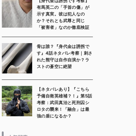
【身代金は誘拐です考察】
有馬英二の「手首の傷」が
示す真実。彼は犯人なの
か？それとも武尊と同じ
「被害者」なのか徹底検証
骨は誰？『身代金は誘拐で
す』4話ネタバレ考察｜刺さ
れた熊守は自作自演か？ラ
ストの蒼空に絶望
【ネタバレあり】『こちら
予備自衛英雄補？！』第5話
考察：武田真治と死刑囚シ
ロタの襲来！「融合」は最
強の盾になるか？