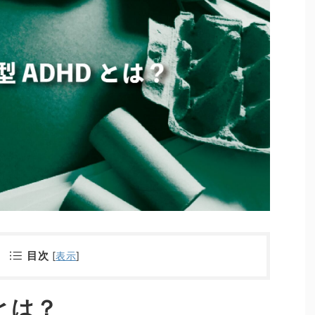
目次
[
表示
]
とは？