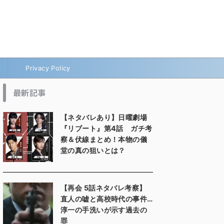
Privacy Policy
最新記事
【ネタバレあり】日曜劇場
『リブート』第4話 ガチ考
察＆伏線まとめ！本物の儀
堂の真の狙いとは？
【再会 5話ネタバレ考察】
直人の嘘と高校時代の事件…
淳一の手洗いが示す過去の
罪