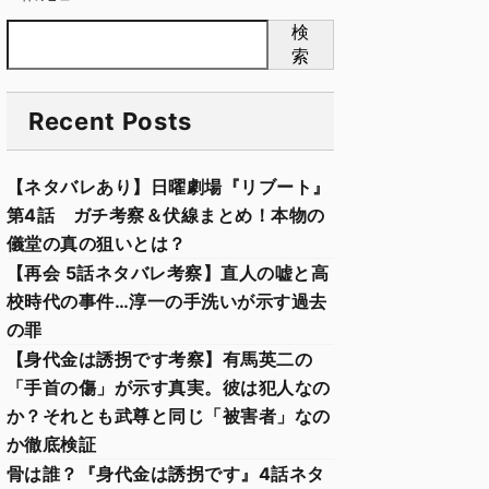
検
索
Recent Posts
【ネタバレあり】日曜劇場『リブート』
第4話 ガチ考察＆伏線まとめ！本物の
儀堂の真の狙いとは？
【再会 5話ネタバレ考察】直人の嘘と高
校時代の事件…淳一の手洗いが示す過去
の罪
【身代金は誘拐です考察】有馬英二の
「手首の傷」が示す真実。彼は犯人なの
か？それとも武尊と同じ「被害者」なの
か徹底検証
骨は誰？『身代金は誘拐です』4話ネタ