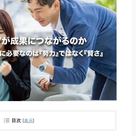
目次
[
表示
]