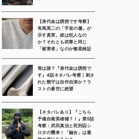
【身代金は誘拐です考察】
有馬英二の「手首の傷」が
示す真実。彼は犯人なの
か？それとも武尊と同じ
「被害者」なのか徹底検証
骨は誰？『身代金は誘拐で
す』4話ネタバレ考察｜刺さ
れた熊守は自作自演か？ラ
ストの蒼空に絶望
【ネタバレあり】『こちら
予備自衛英雄補？！』第5話
考察：武田真治と死刑囚シ
ロタの襲来！「融合」は最