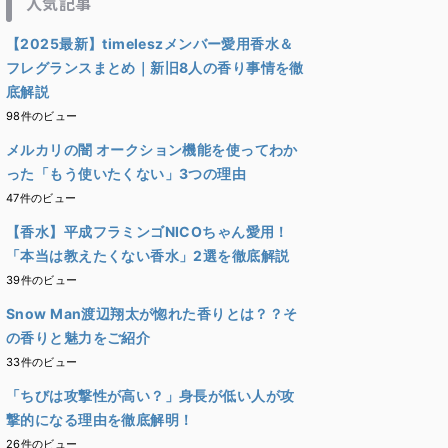
人気記事
【2025最新】timeleszメンバー愛用香水＆
フレグランスまとめ｜新旧8人の香り事情を徹
底解説
98件のビュー
メルカリの闇 オークション機能を使ってわか
った「もう使いたくない」3つの理由
47件のビュー
【香水】平成フラミンゴNICOちゃん愛用！
「本当は教えたくない香水」2選を徹底解説
39件のビュー
Snow Man渡辺翔太が惚れた香りとは？？そ
の香りと魅力をご紹介
33件のビュー
「ちびは攻撃性が高い？」身長が低い人が攻
撃的になる理由を徹底解明！
26件のビュー