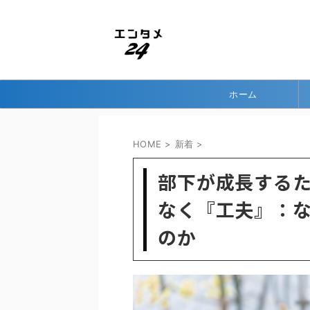
ホーム
HOME
>
新着
>
部下が成長する
なく『工夫』：な
のか