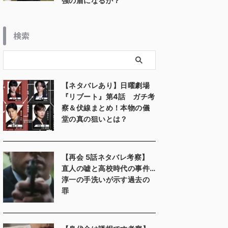
強の盾になるか？
検索
【ネタバレあり】日曜劇場
『リブート』第4話 ガチ考
察＆伏線まとめ！本物の儀
堂の真の狙いとは？
【再会 5話ネタバレ考察】
直人の嘘と高校時代の事件…
淳一の手洗いが示す過去の
罪