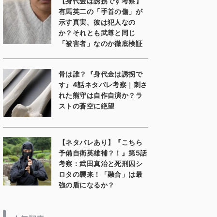
【身代金は誘拐です考察】
有馬英二の「手首の傷」が
示す真実。彼は犯人なの
か？それとも武尊と同じ
「被害者」なのか徹底検証
骨は誰？『身代金は誘拐で
す』4話ネタバレ考察｜刺さ
れた熊守は自作自演か？ラ
ストの蒼空に絶望
【ネタバレあり】『こちら
予備自衛英雄補？！』第5話
考察：武田真治と死刑囚シ
ロタの襲来！「融合」は最
強の盾になるか？