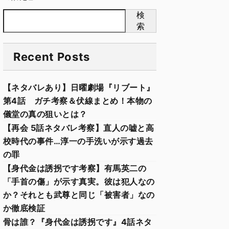
検
索
Recent Posts
【ネタバレあり】日曜劇場『リブート』
第4話 ガチ考察＆伏線まとめ！本物の
儀堂の真の狙いとは？
【再会 5話ネタバレ考察】直人の嘘と高
校時代の事件…淳一の手洗いが示す過去
の罪
【身代金は誘拐です考察】有馬英二の
「手首の傷」が示す真実。彼は犯人なの
か？それとも武尊と同じ「被害者」なの
か徹底検証
骨は誰？『身代金は誘拐です』4話ネタ