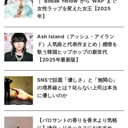
｜“Bodak Yellow”から“WAP”まで
女性ラップを変えた女王【2025
年】
Ash Island（アッシュ・アイラン
ド）人気曲と代表作まとめ｜感情を
歌う韓国ヒップホップの新世代
【2025年最新版】
SNSで話題「優しさ」と「無関心」
の境界線とは？叱らない上司は本当
に優しいのか
【パロサントの香りを香木より気軽
に】浄化・リラックスにおすすめ