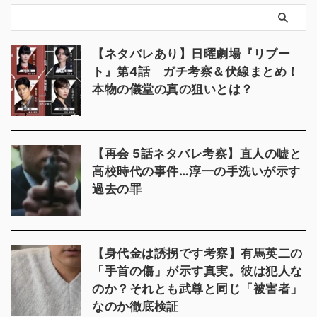
【ネタバレあり】日曜劇場『リブー
ト』第4話 ガチ考察＆伏線まとめ！
本物の儀堂の真の狙いとは？
【再会 5話ネタバレ考察】直人の嘘と
高校時代の事件…淳一の手洗いが示す
過去の罪
【身代金は誘拐です考察】有馬英二の
「手首の傷」が示す真実。彼は犯人な
のか？それとも武尊と同じ「被害者」
なのか徹底検証