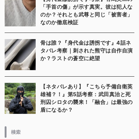
「手首の傷」が示す真実。彼は犯人な
のか？それとも武尊と同じ「被害者」
なのか徹底検証
骨は誰？『身代金は誘拐です』4話ネ
タバレ考察｜刺された熊守は自作自演
か？ラストの蒼空に絶望
【ネタバレあり】『こちら予備自衛英
雄補？！』第5話考察：武田真治と死
刑囚シロタの襲来！「融合」は最強の
盾になるか？
検索