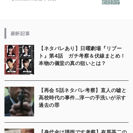
最新記事
【ネタバレあり】日曜劇場『リブー
ト』第4話 ガチ考察＆伏線まとめ！
本物の儀堂の真の狙いとは？
【再会 5話ネタバレ考察】直人の嘘と
高校時代の事件…淳一の手洗いが示す
過去の罪
【身代金は誘拐です考察】有馬英二の