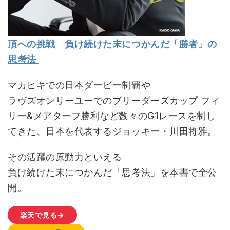
頂への挑戦 負け続けた末につかんだ「勝者」の
思考法
マカヒキでの日本ダービー制覇や
ラヴズオンリーユーでのブリーダーズカップ フィ
リー&メアターフ勝利など数々のG1レースを制し
てきた、日本を代表するジョッキー・川田将雅。
その活躍の原動力といえる
負け続けた末につかんだ「思考法」を本書で全公
開。
楽天で見る→