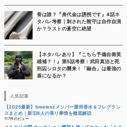
骨は誰？『身代金は誘拐です』4話ネ
タバレ考察｜刺された熊守は自作自演
か？ラストの蒼空に絶望
【ネタバレあり】『こちら予備自衛英
雄補？！』第5話考察：武田真治と死
刑囚シロタの襲来！「融合」は最強の
盾になるか？
人気記事
【2025最新】timeleszメンバー愛用香水＆フレグラン
スまとめ｜新旧8人の香り事情を徹底解説
117件のビュー
メルカリの闇 オークション機能を使ってわかった「もう