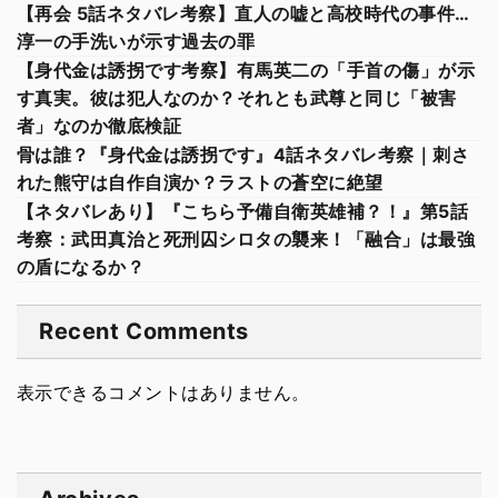
【再会 5話ネタバレ考察】直人の嘘と高校時代の事件…
淳一の手洗いが示す過去の罪
【身代金は誘拐です考察】有馬英二の「手首の傷」が示
す真実。彼は犯人なのか？それとも武尊と同じ「被害
者」なのか徹底検証
骨は誰？『身代金は誘拐です』4話ネタバレ考察｜刺さ
れた熊守は自作自演か？ラストの蒼空に絶望
【ネタバレあり】『こちら予備自衛英雄補？！』第5話
考察：武田真治と死刑囚シロタの襲来！「融合」は最強
の盾になるか？
Recent Comments
表示できるコメントはありません。