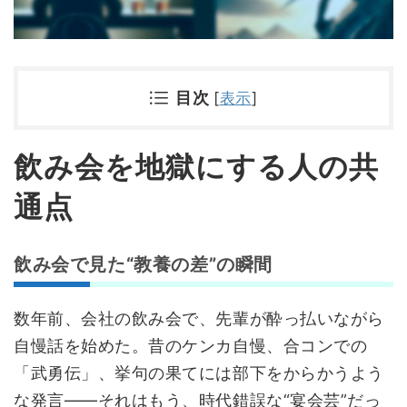
目次
[
表示
]
飲み会を地獄にする人の共
通点
飲み会で見た“教養の差”の瞬間
数年前、会社の飲み会で、先輩が酔っ払いながら
自慢話を始めた。昔のケンカ自慢、合コンでの
「武勇伝」、挙句の果てには部下をからかうよう
な発言――それはもう、時代錯誤な“宴会芸”だっ