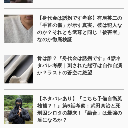
【身代金は誘拐です考察】有馬英二の
「手首の傷」が示す真実。彼は犯人な
のか？それとも武尊と同じ「被害者」
なのか徹底検証
骨は誰？『身代金は誘拐です』4話ネ
タバレ考察｜刺された熊守は自作自演
か？ラストの蒼空に絶望
【ネタバレあり】『こちら予備自衛英
雄補？！』第5話考察：武田真治と死
刑囚シロタの襲来！「融合」は最強の
盾になるか？