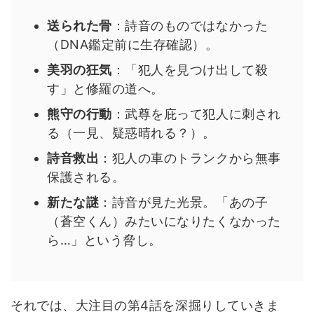
送られた骨
：詩音のものではなかった
（DNA鑑定前に生存確認）。
美羽の狂気
：「犯人を見つけ出して殺
す」と修羅の道へ。
熊守の行動
：武尊を庇って犯人に刺され
る（一見、疑惑晴れる？）。
詩音救出
：犯人の車のトランクから無事
保護される。
新たな謎
：詩音が見た光景。「あの子
（蒼空くん）みたいになりたくなかった
ら…」という脅し。
それでは、大注目の第4話を深掘りしていきま