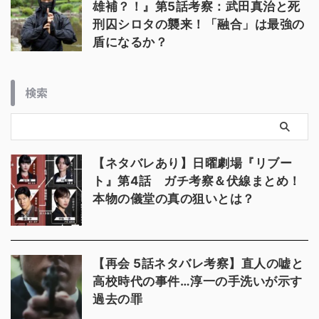
雄補？！』第5話考察：武田真治と死
刑囚シロタの襲来！「融合」は最強の
盾になるか？
検索
【ネタバレあり】日曜劇場『リブー
ト』第4話 ガチ考察＆伏線まとめ！
本物の儀堂の真の狙いとは？
【再会 5話ネタバレ考察】直人の嘘と
高校時代の事件…淳一の手洗いが示す
過去の罪