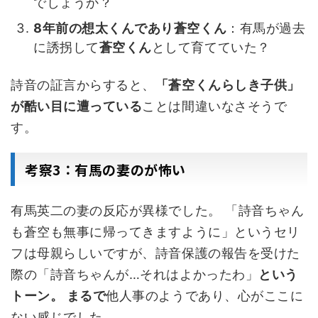
でしょうか？
8年前の想太くん
であり蒼空くん
：有馬が過去
に誘拐して
蒼空くん
として育てていた？
詩音の証言からすると、
「蒼空くんらしき子供」
が酷い目に遭っている
ことは間違いなさそうで
す。
考察3：有馬の妻のが怖い
有馬英二の妻の反応が異様でした。 「詩音ちゃん
も蒼空も無事に帰ってきますように」というセリ
フは母親らしいですが、詩音保護の報告を受けた
際の「詩音ちゃんが…それはよかったわ」
という
トーン。 まるで
他人事のようであり、心がここに
ない感じでした。