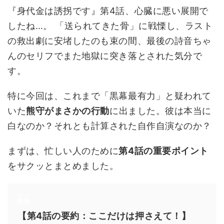
『身代金は誘拐です』第4話、心臓に悪い展開で
したね…。 「送られてきた骨」に戦慄し、ラスト
の救出劇に安堵したのも束の間、最後の詩音ちゃ
んのセリフでまた地獄に突き落とされた気分で
す。
特に今回は、これまで「黒幕最有力」と疑われて
いた
熊守がまさかの行動
に出ました。彼は本当に
白なのか？それとも計算された自作自演なのか？
まずは、忙しい人のために
第4話の重要ポイント
をサクッとまとめました。
【第4話の要約：ここだけは押さえて！】