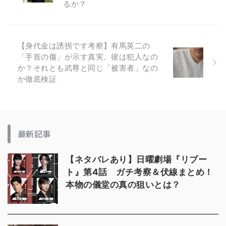
るか？
【身代金は誘拐です考察】有馬英二の
「手首の傷」が示す真実。彼は犯人なの
か？それとも武尊と同じ「被害者」なの
か徹底検証
最新記事
【ネタバレあり】日曜劇場『リブー
ト』第4話 ガチ考察＆伏線まとめ！
本物の儀堂の真の狙いとは？