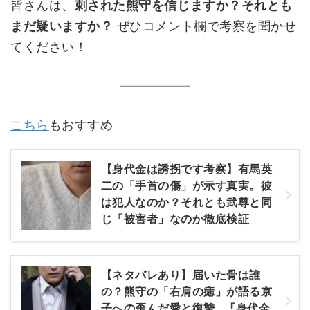
皆さんは、
刺された熊守を信じますか？それとも
まだ疑いますか？
ぜひコメント欄で考察を聞かせ
てください！
こちら
もおすすめ
【身代金は誘拐です考察】有馬英
二の「手首の傷」が示す真実。彼
は犯人なのか？それとも武尊と同
じ「被害者」なのか徹底検証
【ネタバレあり】届いた骨は誰
の？熊守の「右肩の痣」が語る京
子への歪んだ愛と復讐…『身代金