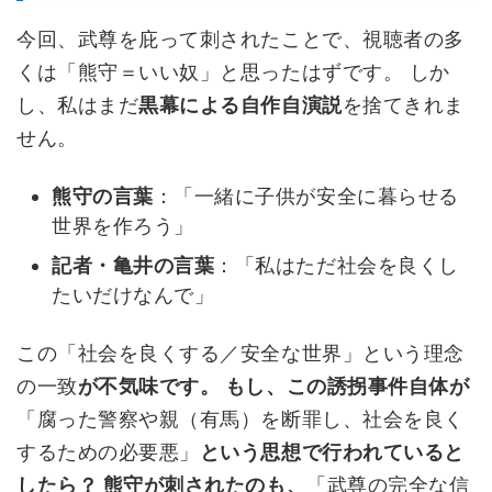
今回、武尊を庇って刺されたことで、視聴者の多
くは「熊守＝いい奴」と思ったはずです。 しか
し、私はまだ
黒幕による自作自演説
を捨てきれま
せん。
熊守の言葉
：「一緒に子供が安全に暮らせる
世界を作ろう」
記者・亀井の言葉
：「私はただ社会を良くし
たいだけなんで」
この「社会を良くする／安全な世界」という理念
の一致
が不気味です。 もし、この誘拐事件自体が
「腐った警察や親（有馬）を断罪し、社会を良く
するための必要悪」
という思想で行われていると
したら？ 熊守が刺されたのも、
「武尊の完全な信