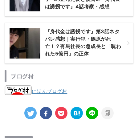
は誘拐です』4話考察・感想
『身代金は誘拐です』第3話ネタ
バレ感想｜実行犯・鶴原が死
亡！？有馬社長の急成長と「呪わ
れた5億円」の正体
ブログ村
にほんブログ村