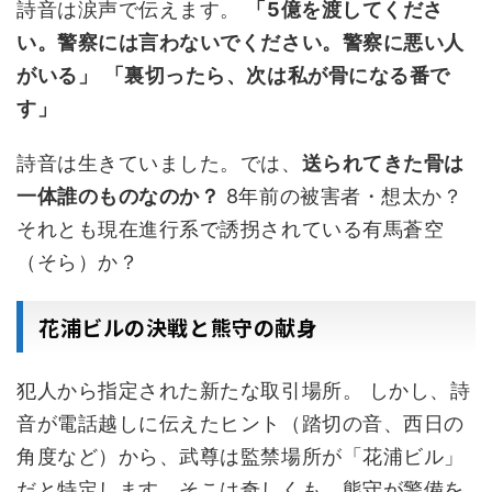
詩音は涙声で伝えます。
「5億を渡してくださ
い。警察には言わないでください。警察に悪い人
がいる」
「裏切ったら、次は私が骨になる番で
す」
詩音は生きていました。では、
送られてきた骨は
一体誰のものなのか？
8年前の被害者・想太か？
それとも現在進行系で誘拐されている有馬蒼空
（そら）か？
花浦ビルの決戦と熊守の献身
犯人から指定された新たな取引場所。 しかし、詩
音が電話越しに伝えたヒント（踏切の音、西日の
角度など）から、武尊は監禁場所が「花浦ビル」
だと特定します。そこは奇しくも、熊守が警備を