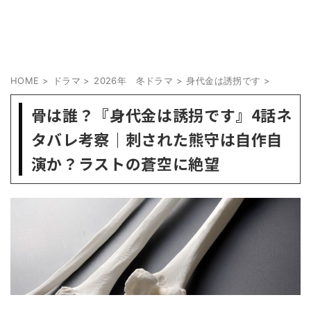
HOME
>
ドラマ
>
2026年 冬ドラマ
>
身代金は誘拐です
>
骨は誰？『身代金は誘拐です』4話ネ
タバレ考察｜刺された熊守は自作自
演か？ラストの蒼空に絶望