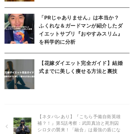
「PRじゃありません」は本当か？
ふくれな＆ガードマンが紹介したダ
イエットサプリ『おやすみスリム』
を科学的に分析
【花嫁ダイエット完全ガイド】結婚
式までに美しく痩せる方法と裏技
【ネタバレあり】『こちら予備自衛英雄
補？！』第5話考察：武田真治と死刑囚
シロタの襲来！「融合」は最強の盾にな