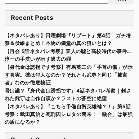
Recent Posts
【ネタバレあり】日曜劇場『リブート』第4話 ガチ考
察＆伏線まとめ！本物の儀堂の真の狙いとは？
【再会 5話ネタバレ考察】直人の嘘と高校時代の事件…
淳一の手洗いが示す過去の罪
【身代金は誘拐です考察】有馬英二の「手首の傷」が示
す真実。彼は犯人なのか？それとも武尊と同じ「被害
者」なのか徹底検証
骨は誰？『身代金は誘拐です』4話ネタバレ考察｜刺さ
れた熊守は自作自演か？ラストの蒼空に絶望
【ネタバレあり】『こちら予備自衛英雄補？！』第5話
考察：武田真治と死刑囚シロタの襲来！「融合」は最強
の盾になるか？