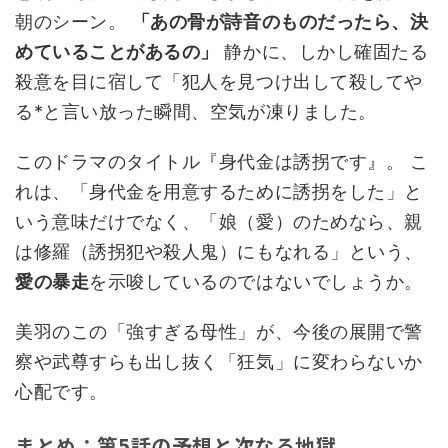
朝のシーン。
「あの骨が詩音のものだったら、決
めていることがあるの」
静かに、しかし確固たる
殺意を目に宿して「犯人を見つけ出して殺してや
る*と言い放った瞬間、空気が凍りました。
このドラマのタイトル『身代金は誘拐です』。 こ
れは、「身代金を用意するために誘拐をした」と
いう意味だけでなく、「娘（愛）のためなら、親
は修羅（誘拐犯や殺人鬼）にもなれる」という、
愛の暴走
を示唆しているのではないでしょうか。
美羽のこの「強すぎる母性」が、今後の展開で警
察や武尊すらも出し抜く「狂気」に変わらないか
心配です。
まとめ：第5話の予想と次なる地獄