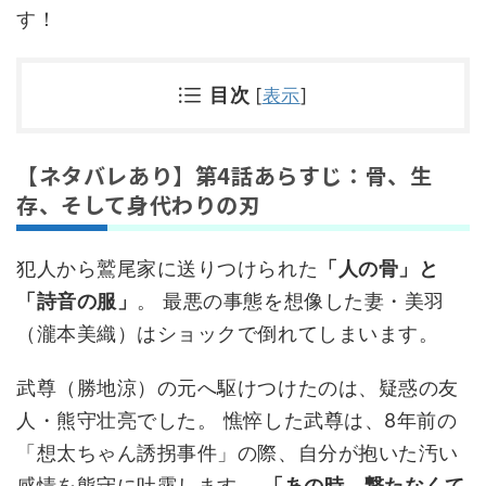
す！
目次
[
表示
]
【ネタバレあり】第4話あらすじ：骨、生
存、そして身代わりの刃
犯人から鷲尾家に送りつけられた
「人の骨」と
「詩音の服」
。 最悪の事態を想像した妻・美羽
（瀧本美織）はショックで倒れてしまいます。
武尊（勝地涼）の元へ駆けつけたのは、疑惑の友
人・熊守壮亮でした。 憔悴した武尊は、8年前の
「想太ちゃん誘拐事件」の際、自分が抱いた汚い
感情を熊守に吐露します。
「あの時、撃たなくて