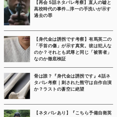
【再会 5話ネタバレ考察】直人の嘘と
高校時代の事件…淳一の手洗いが示す
過去の罪
【身代金は誘拐です考察】有馬英二の
「手首の傷」が示す真実。彼は犯人な
のか？それとも武尊と同じ「被害者」
なのか徹底検証
骨は誰？『身代金は誘拐です』4話ネ
タバレ考察｜刺された熊守は自作自演
か？ラストの蒼空に絶望
【ネタバレあり】『こちら予備自衛英