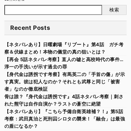
検索
Recent Posts
【ネタバレあり】日曜劇場『リブート』第4話 ガチ考
察＆伏線まとめ！本物の儀堂の真の狙いとは？
【再会 5話ネタバレ考察】直人の嘘と高校時代の事件…
淳一の手洗いが示す過去の罪
【身代金は誘拐です考察】有馬英二の「手首の傷」が示
す真実。彼は犯人なのか？それとも武尊と同じ「被害
者」なのか徹底検証
骨は誰？『身代金は誘拐です』4話ネタバレ考察｜刺さ
れた熊守は自作自演か？ラストの蒼空に絶望
【ネタバレあり】『こちら予備自衛英雄補？！』第5話
考察：武田真治と死刑囚シロタの襲来！「融合」は最強
の盾になるか？