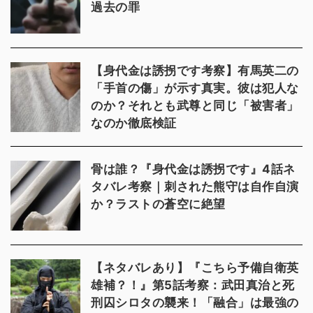
過去の罪
【身代金は誘拐です考察】有馬英二の
「手首の傷」が示す真実。彼は犯人な
のか？それとも武尊と同じ「被害者」
なのか徹底検証
骨は誰？『身代金は誘拐です』4話ネ
タバレ考察｜刺された熊守は自作自演
か？ラストの蒼空に絶望
【ネタバレあり】『こちら予備自衛英
雄補？！』第5話考察：武田真治と死
刑囚シロタの襲来！「融合」は最強の