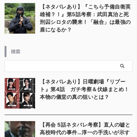
【ネタバレあり】『こちら予備自衛英
雄補？！』第5話考察：武田真治と死
刑囚シロタの襲来！「融合」は最強の
盾になるか？
検索
【ネタバレあり】日曜劇場『リブー
ト』第4話 ガチ考察＆伏線まとめ！
本物の儀堂の真の狙いとは？
【再会 5話ネタバレ考察】直人の嘘と
高校時代の事件…淳一の手洗いが示す