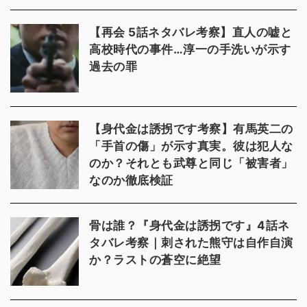
【再会 5話ネタバレ考察】直人の嘘と
高校時代の事件…淳一の手洗いが示す
過去の罪
【身代金は誘拐です考察】有馬英二の
「手首の傷」が示す真実。彼は犯人な
のか？それとも武尊と同じ「被害者」
なのか徹底検証
骨は誰？『身代金は誘拐です』4話ネ
タバレ考察｜刺された熊守は自作自演
か？ラストの蒼空に絶望