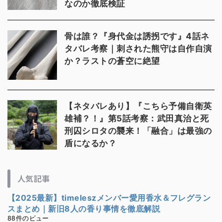
なのか徹底検証
骨は誰？『身代金は誘拐です』4話ネ
タバレ考察｜刺された熊守は自作自演
か？ラストの蒼空に絶望
【ネタバレあり】『こちら予備自衛英
雄補？！』第5話考察：武田真治と死
刑囚シロタの襲来！「融合」は最強の
盾になるか？
人気記事
【2025最新】timeleszメンバー愛用香水＆フレグラン
スまとめ｜新旧8人の香り事情を徹底解説
88件のビュー