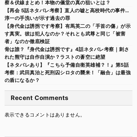
察＆伏線まとめ！本物の儀堂の真の狙いとは？
【再会 5話ネタバレ考察】直人の嘘と高校時代の事件…
淳一の手洗いが示す過去の罪
【身代金は誘拐です考察】有馬英二の「手首の傷」が示
す真実。彼は犯人なのか？それとも武尊と同じ「被害
者」なのか徹底検証
骨は誰？『身代金は誘拐です』4話ネタバレ考察｜刺さ
れた熊守は自作自演か？ラストの蒼空に絶望
【ネタバレあり】『こちら予備自衛英雄補？！』第5話
考察：武田真治と死刑囚シロタの襲来！「融合」は最強
の盾になるか？
Recent Comments
表示できるコメントはありません。