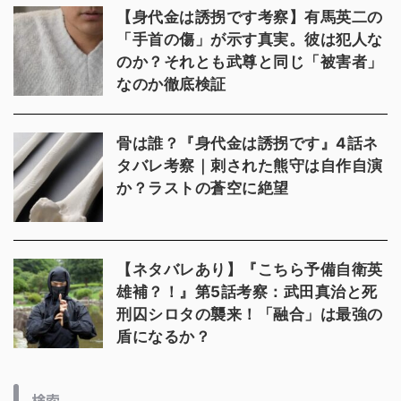
【身代金は誘拐です考察】有馬英二の
「手首の傷」が示す真実。彼は犯人な
のか？それとも武尊と同じ「被害者」
なのか徹底検証
骨は誰？『身代金は誘拐です』4話ネ
タバレ考察｜刺された熊守は自作自演
か？ラストの蒼空に絶望
【ネタバレあり】『こちら予備自衛英
雄補？！』第5話考察：武田真治と死
刑囚シロタの襲来！「融合」は最強の
盾になるか？
検索