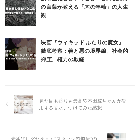
の言葉が教える「木の年輪」の人生
観
映画『ウィキッド ふたりの魔女』
徹底考察：善と悪の境界線、社会的
抑圧、権力の欺瞞
見た目も香りも最高♡本田翼ちゃんが愛
用する香水、つけてみた感想
先延ばしグセを直す“スタック習慣法”の