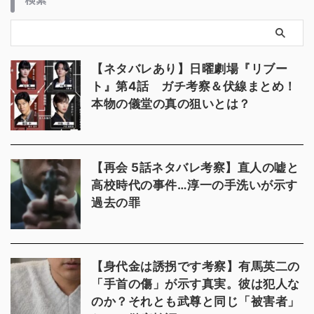
【ネタバレあり】日曜劇場『リブー
ト』第4話 ガチ考察＆伏線まとめ！
本物の儀堂の真の狙いとは？
【再会 5話ネタバレ考察】直人の嘘と
高校時代の事件…淳一の手洗いが示す
過去の罪
【身代金は誘拐です考察】有馬英二の
「手首の傷」が示す真実。彼は犯人な
のか？それとも武尊と同じ「被害者」