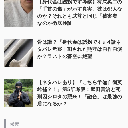
【身代金は誘拐です考察】有馬英二の
「手首の傷」が示す真実。彼は犯人な
のか？それとも武尊と同じ「被害者」
なのか徹底検証
骨は誰？『身代金は誘拐です』4話ネ
タバレ考察｜刺された熊守は自作自演
か？ラストの蒼空に絶望
【ネタバレあり】『こちら予備自衛英
雄補？！』第5話考察：武田真治と死
刑囚シロタの襲来！「融合」は最強の
盾になるか？
検索