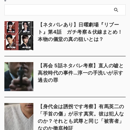
【ネタバレあり】日曜劇場『リブー
ト』第4話 ガチ考察＆伏線まとめ！
本物の儀堂の真の狙いとは？
【再会 5話ネタバレ考察】直人の嘘と
高校時代の事件…淳一の手洗いが示す
過去の罪
【身代金は誘拐です考察】有馬英二の
「手首の傷」が示す真実。彼は犯人な
のか？それとも武尊と同じ「被害者」
なのか徹底検証