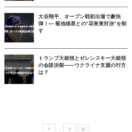
大谷翔平、オープン戦初出場で豪快
弾！— 菊池雄星との"花巻東対決"を制
す
トランプ大統領とゼレンスキー大統領
の会談決裂――ウクライナ支援の行方
は？
1
…
3
4