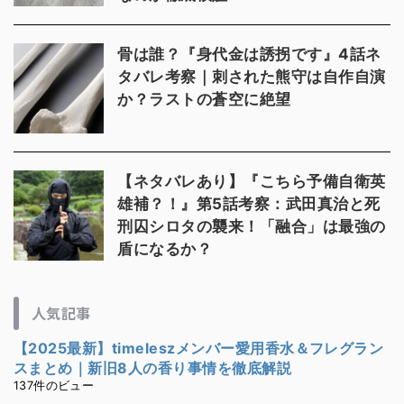
骨は誰？『身代金は誘拐です』4話ネ
タバレ考察｜刺された熊守は自作自演
か？ラストの蒼空に絶望
【ネタバレあり】『こちら予備自衛英
雄補？！』第5話考察：武田真治と死
刑囚シロタの襲来！「融合」は最強の
盾になるか？
人気記事
【2025最新】timeleszメンバー愛用香水＆フレグラン
スまとめ｜新旧8人の香り事情を徹底解説
137件のビュー