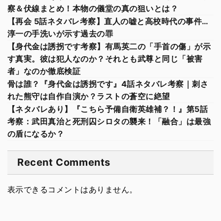
察＆伏線まとめ！本物の儀堂の真の狙いとは？
【再会 5話ネタバレ考察】直人の嘘と高校時代の事件…
淳一の手洗いが示す過去の罪
【身代金は誘拐です考察】有馬英二の「手首の傷」が示
す真実。彼は犯人なのか？それとも武尊と同じ「被害
者」なのか徹底検証
骨は誰？『身代金は誘拐です』4話ネタバレ考察｜刺さ
れた熊守は自作自演か？ラストの蒼空に絶望
【ネタバレあり】『こちら予備自衛英雄補？！』第5話
考察：武田真治と死刑囚シロタの襲来！「融合」は最強
の盾になるか？
Recent Comments
表示できるコメントはありません。