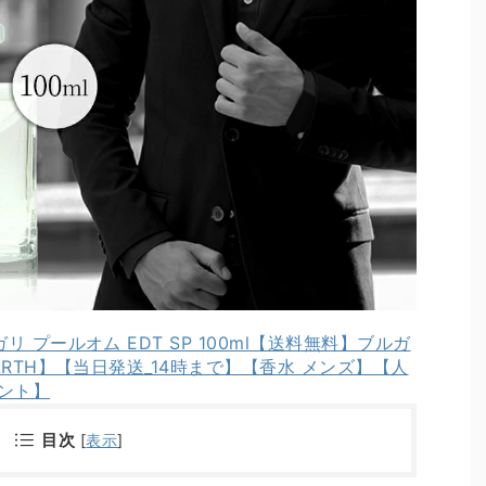
ガリ プールオム EDT SP 100ml【送料無料】ブルガ
EARTH】【当日発送_14時まで】【香水 メンズ】【人
ゼント】
目次
[
表示
]