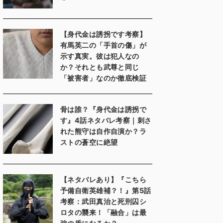
【身代金は誘拐です考察】
有馬英二の「手首の傷」が
示す真実。彼は犯人なの
か？それとも武尊と同じ
「被害者」なのか徹底検証
骨は誰？『身代金は誘拐で
す』4話ネタバレ考察｜刺さ
れた熊守は自作自演か？ラ
ストの蒼空に絶望
【ネタバレあり】『こちら
予備自衛英雄補？！』第5話
考察：武田真治と死刑囚シ
ロタの襲来！「融合」は最