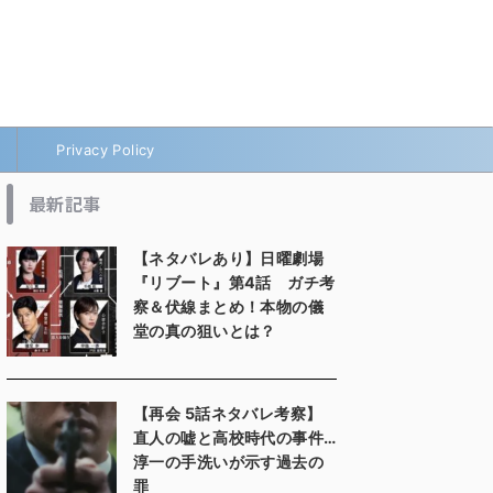
Privacy Policy
最新記事
【ネタバレあり】日曜劇場
『リブート』第4話 ガチ考
察＆伏線まとめ！本物の儀
堂の真の狙いとは？
【再会 5話ネタバレ考察】
直人の嘘と高校時代の事件…
淳一の手洗いが示す過去の
罪