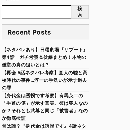
検
索
Recent Posts
【ネタバレあり】日曜劇場『リブート』
第4話 ガチ考察＆伏線まとめ！本物の
儀堂の真の狙いとは？
【再会 5話ネタバレ考察】直人の嘘と高
校時代の事件…淳一の手洗いが示す過去
の罪
【身代金は誘拐です考察】有馬英二の
「手首の傷」が示す真実。彼は犯人なの
か？それとも武尊と同じ「被害者」なの
か徹底検証
骨は誰？『身代金は誘拐です』4話ネタ