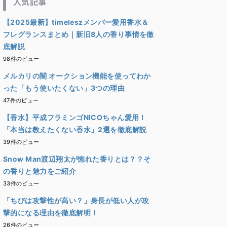
人気記事
【2025最新】timeleszメンバー愛用香水＆
フレグランスまとめ｜新旧8人の香り事情を徹
底解説
98件のビュー
メルカリの闇 オークション機能を使ってわか
った「もう使いたくない」3つの理由
47件のビュー
【香水】平成フラミンゴNICOちゃん愛用！
「本当は教えたくない香水」2選を徹底解説
39件のビュー
Snow Man渡辺翔太が惚れた香りとは？？そ
の香りと魅力をご紹介
33件のビュー
「ちびは攻撃性が高い？」身長が低い人が攻
撃的になる理由を徹底解明！
26件のビュー