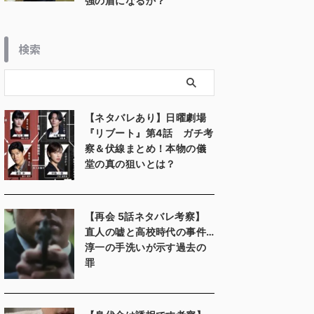
強の盾になるか？
検索
【ネタバレあり】日曜劇場
『リブート』第4話 ガチ考
察＆伏線まとめ！本物の儀
堂の真の狙いとは？
【再会 5話ネタバレ考察】
直人の嘘と高校時代の事件…
淳一の手洗いが示す過去の
罪