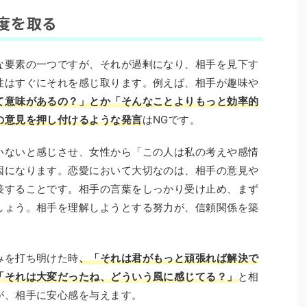
度を取る
な要素の一つですが、それが過剰になり、相手を見下す
性はすぐにそれを感じ取ります。例えば、相手が趣味や
て意味があるの？」とか「そんなことよりもっと効率的
の意見を押し付けるような発言
はNGです。
いないと感じさせ、女性から「この人は私の考えや感情
因になります。恋愛において大切なのは、相手の意見や
接することです。相手の言葉をしっかり受け止め、まず
しょう。相手を理解しようとする努力が、信頼関係を築
みを打ち明けた時
、「それは君がもっと頑張れば解決で
「それは大変だったね、どういう風に感じてる？」
と相
が、相手に安心感を与えます。