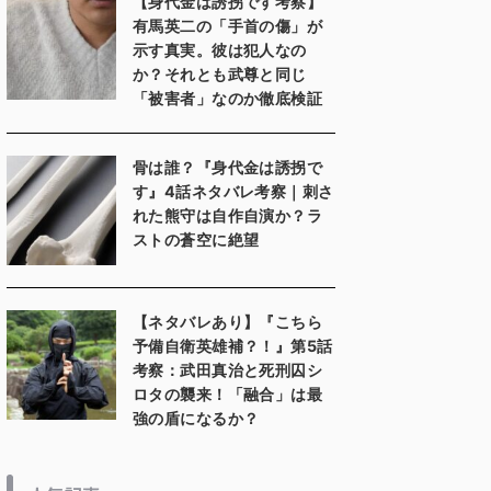
【身代金は誘拐です考察】
有馬英二の「手首の傷」が
示す真実。彼は犯人なの
か？それとも武尊と同じ
「被害者」なのか徹底検証
骨は誰？『身代金は誘拐で
す』4話ネタバレ考察｜刺さ
れた熊守は自作自演か？ラ
ストの蒼空に絶望
【ネタバレあり】『こちら
予備自衛英雄補？！』第5話
考察：武田真治と死刑囚シ
ロタの襲来！「融合」は最
強の盾になるか？