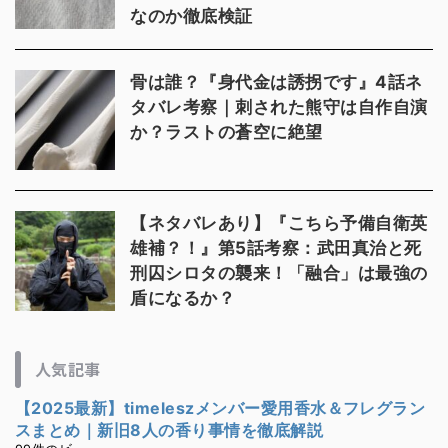
なのか徹底検証
骨は誰？『身代金は誘拐です』4話ネ
タバレ考察｜刺された熊守は自作自演
か？ラストの蒼空に絶望
【ネタバレあり】『こちら予備自衛英
雄補？！』第5話考察：武田真治と死
刑囚シロタの襲来！「融合」は最強の
盾になるか？
人気記事
【2025最新】timeleszメンバー愛用香水＆フレグラン
スまとめ｜新旧8人の香り事情を徹底解説