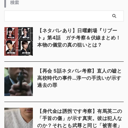
検索
【ネタバレあり】日曜劇場『リブー
ト』第4話 ガチ考察＆伏線まとめ！
本物の儀堂の真の狙いとは？
【再会 5話ネタバレ考察】直人の嘘と
高校時代の事件…淳一の手洗いが示す
過去の罪
【身代金は誘拐です考察】有馬英二の
「手首の傷」が示す真実。彼は犯人な
のか？それとも武尊と同じ「被害者」