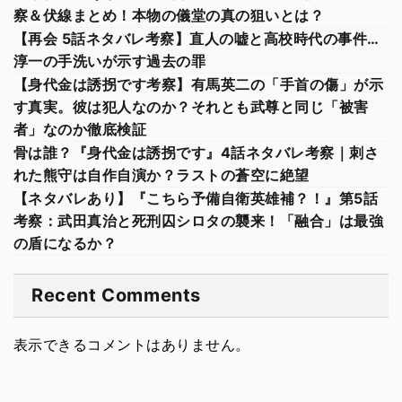
察＆伏線まとめ！本物の儀堂の真の狙いとは？
【再会 5話ネタバレ考察】直人の嘘と高校時代の事件…
淳一の手洗いが示す過去の罪
【身代金は誘拐です考察】有馬英二の「手首の傷」が示
す真実。彼は犯人なのか？それとも武尊と同じ「被害
者」なのか徹底検証
骨は誰？『身代金は誘拐です』4話ネタバレ考察｜刺さ
れた熊守は自作自演か？ラストの蒼空に絶望
【ネタバレあり】『こちら予備自衛英雄補？！』第5話
考察：武田真治と死刑囚シロタの襲来！「融合」は最強
の盾になるか？
Recent Comments
表示できるコメントはありません。