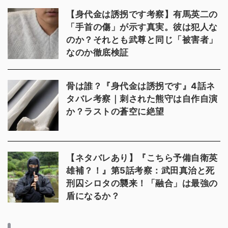
【身代金は誘拐です考察】有馬英二の
「手首の傷」が示す真実。彼は犯人な
のか？それとも武尊と同じ「被害者」
なのか徹底検証
骨は誰？『身代金は誘拐です』4話ネ
タバレ考察｜刺された熊守は自作自演
か？ラストの蒼空に絶望
【ネタバレあり】『こちら予備自衛英
雄補？！』第5話考察：武田真治と死
刑囚シロタの襲来！「融合」は最強の
盾になるか？