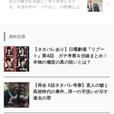
大人の魅力を武器に！年下女性にモテ
る 今流行中の「イケおじ」の特徴とは
最新記事
【ネタバレあり】日曜劇場『リブー
ト』第4話 ガチ考察＆伏線まとめ！
本物の儀堂の真の狙いとは？
【再会 5話ネタバレ考察】直人の嘘と
高校時代の事件…淳一の手洗いが示す
過去の罪