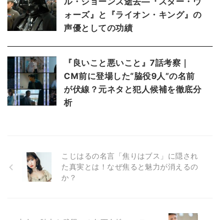
ル・ジョーンズ逝去—『スター・ウ
ォーズ』と『ライオン・キング』の
声優としての功績
『良いこと悪いこと』7話考察｜
CM前に登場した“脇役9人”の名前
が伏線？元ネタと犯人候補を徹底分
析
こじはるの名言「焦りはブス」に隠され
た真実とは！なぜ焦ると魅力が消えるの
か？