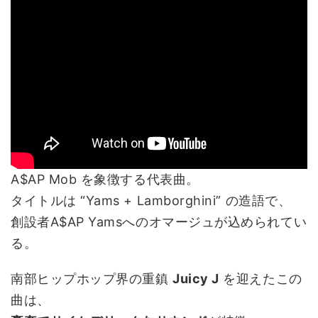
A$AP Mob を象徴する代表曲。
タイトルは “Yams + Lamborghini” の造語で、
創設者A$AP Yamsへのオマージュが込められてい
る。
南部ヒップホップ界の重鎮
Juicy J
を迎えたこの
曲は、