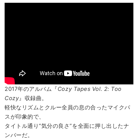
2017年のアルバム『
Cozy Tapes Vol. 2: Too
Cozy
』収録曲。
軽快なリズムとクルー全員の息の合ったマイクパ
スが印象的で、
タイトル通り“気分の良さ”を全面に押し出したナ
ンバーだ。