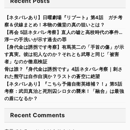
Recent Posts
【ネタバレあり】日曜劇場『リブート』第4話 ガチ考
察＆伏線まとめ！本物の儀堂の真の狙いとは？
【再会 5話ネタバレ考察】直人の嘘と高校時代の事件…
淳一の手洗いが示す過去の罪
【身代金は誘拐です考察】有馬英二の「手首の傷」が示
す真実。彼は犯人なのか？それとも武尊と同じ「被害
者」なのか徹底検証
骨は誰？『身代金は誘拐です』4話ネタバレ考察｜刺さ
れた熊守は自作自演か？ラストの蒼空に絶望
【ネタバレあり】『こちら予備自衛英雄補？！』第5話
考察：武田真治と死刑囚シロタの襲来！「融合」は最強
の盾になるか？
Recent Comments