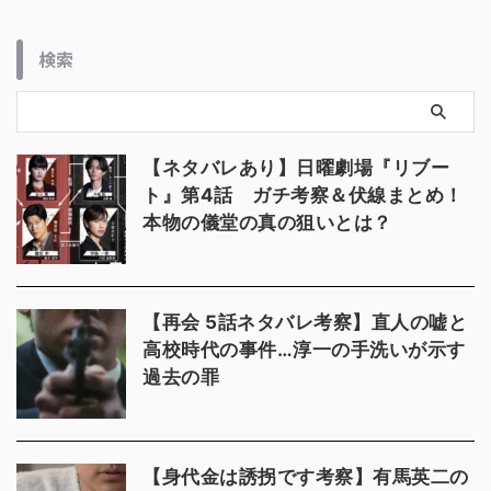
検索
【ネタバレあり】日曜劇場『リブー
ト』第4話 ガチ考察＆伏線まとめ！
本物の儀堂の真の狙いとは？
【再会 5話ネタバレ考察】直人の嘘と
高校時代の事件…淳一の手洗いが示す
過去の罪
【身代金は誘拐です考察】有馬英二の