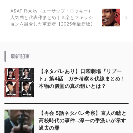
A$AP Rocky（エーサップ・ロッキー）
人気曲と代表作まとめ｜音楽とファッシ
ョンを融合した革新者【2025年最新版】
最新記事
【ネタバレあり】日曜劇場『リブー
ト』第4話 ガチ考察＆伏線まとめ！
本物の儀堂の真の狙いとは？
【再会 5話ネタバレ考察】直人の嘘と
高校時代の事件…淳一の手洗いが示す
過去の罪