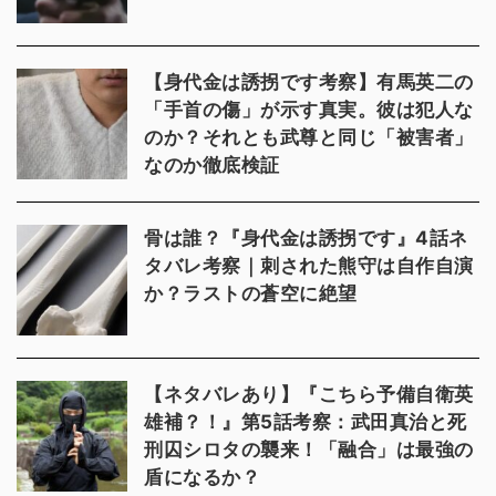
【身代金は誘拐です考察】有馬英二の
「手首の傷」が示す真実。彼は犯人な
のか？それとも武尊と同じ「被害者」
なのか徹底検証
骨は誰？『身代金は誘拐です』4話ネ
タバレ考察｜刺された熊守は自作自演
か？ラストの蒼空に絶望
【ネタバレあり】『こちら予備自衛英
雄補？！』第5話考察：武田真治と死
刑囚シロタの襲来！「融合」は最強の
盾になるか？