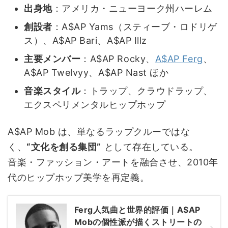
出身地
：アメリカ・ニューヨーク州ハーレム
創設者
：A$AP Yams（スティーブ・ロドリゲ
ス）、A$AP Bari、A$AP Illz
主要メンバー
：A$AP Rocky、
A$AP Ferg
、
A$AP Twelvyy、A$AP Nast ほか
音楽スタイル
：トラップ、クラウドラップ、
エクスペリメンタルヒップホップ
A$AP Mob は、単なるラップクルーではな
く、
“文化を創る集団”
として存在している。
音楽・ファッション・アートを融合させ、2010年
代のヒップホップ美学を再定義。
Ferg人気曲と世界的評価｜A$AP
Mobの個性派が描くストリートの