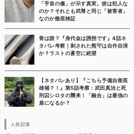
「手首の傷」が示す真実。彼は犯人な
のか？それとも武尊と同じ「被害者」
なのか徹底検証
骨は誰？『身代金は誘拐です』4話ネ
タバレ考察｜刺された熊守は自作自演
か？ラストの蒼空に絶望
【ネタバレあり】『こちら予備自衛英
雄補？！』第5話考察：武田真治と死
刑囚シロタの襲来！「融合」は最強の
盾になるか？
人気記事