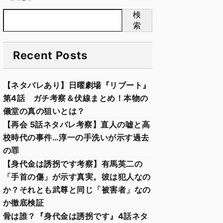
検
索
Recent Posts
【ネタバレあり】日曜劇場『リブート』
第4話 ガチ考察＆伏線まとめ！本物の
儀堂の真の狙いとは？
【再会 5話ネタバレ考察】直人の嘘と高
校時代の事件…淳一の手洗いが示す過去
の罪
【身代金は誘拐です考察】有馬英二の
「手首の傷」が示す真実。彼は犯人なの
か？それとも武尊と同じ「被害者」なの
か徹底検証
骨は誰？『身代金は誘拐です』4話ネタ