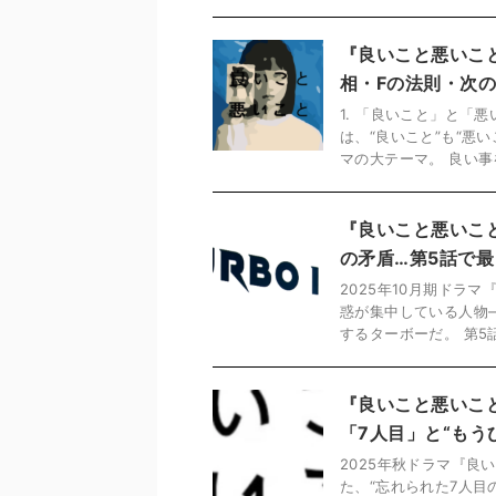
『良いこと悪いこ
相・Fの法則・次
1. 「良いこと」と「
は、“良いこと”も“悪
マの大テーマ。 良い事を
『良いこと悪いこ
の矛盾…第5話で
2025年10月期ドラ
惑が集中している人物―
するターボーだ。 第5話
『良いこと悪いこ
「7人目」と“もう
2025年秋ドラマ『
た、“忘れられた7人目