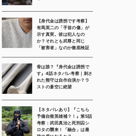
【身代金は誘拐です考察】
有馬英二の「手首の傷」が
示す真実。彼は犯人なの
か？それとも武尊と同じ
「被害者」なのか徹底検証
骨は誰？『身代金は誘拐で
す』4話ネタバレ考察｜刺さ
れた熊守は自作自演か？ラ
ストの蒼空に絶望
【ネタバレあり】『こちら
予備自衛英雄補？！』第5話
考察：武田真治と死刑囚シ
ロタの襲来！「融合」は最