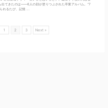
ら出てきたのは――6人の顔が塗りつぶされた卒業アルバム。“7
れるたび、記憶 ...
1
2
3
Next »