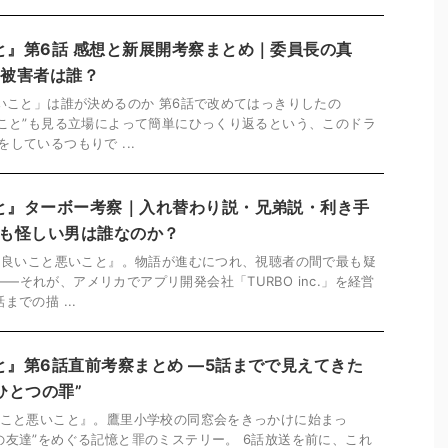
と』第6話 感想と新展開考察まとめ｜委員長の真
の被害者は誰？
悪いこと」は誰が決めるのか 第6話で改めてはっきりしたの
いこと”も見る立場によって簡単にひっくり返るという、このドラ
しているつもりで ...
と』ターボー考察｜入れ替わり説・兄弟説・利き手
最も怪しい男は誰なのか？
マ『良いこと悪いこと』。物語が進むにつれ、視聴者の間で最も疑
―それが、アメリカでアプリ開発会社「TURBO inc.」を経営
までの描 ...
と』第6話直前考察まとめ ―5話までで見えてきた
ひとつの罪”
良いこと悪いこと』。鷹里小学校の同窓会をきっかけに始まっ
の友達”をめぐる記憶と罪のミステリー。 6話放送を前に、これ