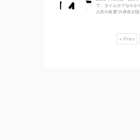
で、タイムカプセルか
人目の友達”の存在が語ら
« Prev