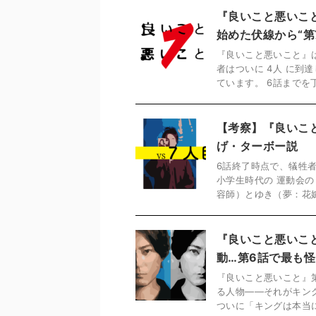
『良いこと悪いこ
始めた伏線から“第
『良いこと悪いこと』
者はついに 4人 に到
ています。 6話までを丁
【考察】『良いこ
げ・ターボー説
6話終了時点で、犠牲者
小学生時代の 運動会の
容師）とゆき（夢：花嫁）
『良いこと悪いこ
動…第6話で最も
『良いこと悪いこと』
る人物――それがキン
ついに「キングは本当に