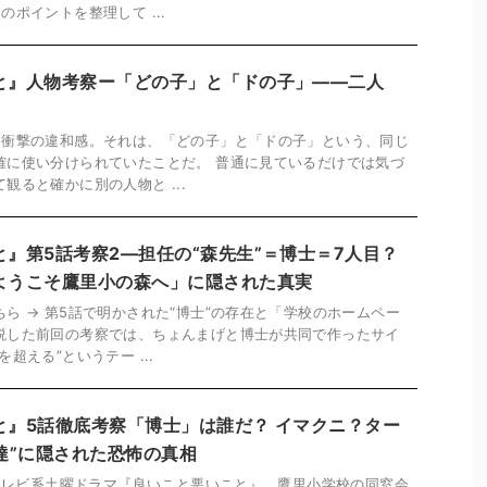
ポイントを整理して ...
と』人物考察ー「どの子」と「ドの子」――二人
た衝撃の違和感。それは、「どの子」と「ドの子」という、同じ
確に使い分けられていたことだ。 普通に見ているだけでは気づ
観ると確かに別の人物と ...
』第5話考察2―担任の“森先生”＝博士＝7人目？
ようこそ鷹里小の森へ」に隠された真実
ら → 第5話で明かされた“博士”の存在と「学校のホームペー
説した前回の考察では、ちょんまげと博士が共同で作ったサイ
超える”というテー ...
と』5話徹底考察「博士」は誰だ？ イマクニ？ター
達”に隠された恐怖の真相
本テレビ系土曜ドラマ『良いこと悪いこと』。鷹里小学校の同窓会