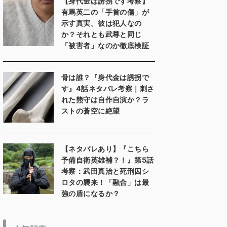
【身代金は誘拐です考察】
有馬英二の「手首の傷」が
示す真実。彼は犯人なの
か？それとも武尊と同じ
「被害者」なのか徹底検証
骨は誰？『身代金は誘拐で
す』4話ネタバレ考察｜刺さ
れた熊守は自作自演か？ラ
ストの蒼空に絶望
【ネタバレあり】『こちら
予備自衛英雄補？！』第5話
考察：武田真治と死刑囚シ
ロタの襲来！「融合」は最
強の盾になるか？