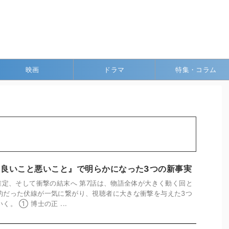
映画
ドラマ
特集・コラム
と
『良いこと悪いこと』で明らかになった3つの新事実
確定、そして衝撃の結末へ 第7話は、物語全体が大きく動く回と
的だった伏線が一気に繋がり、視聴者に大きな衝撃を与えた3つ
。 ① 博士の正 ...