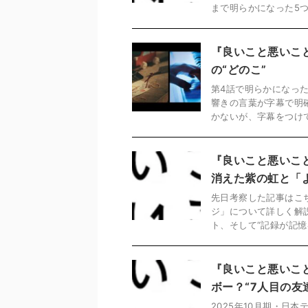
まで明らかになった5つの
『良いこと悪いこ
の“どのこ”
第4話で明らかになっ
響きの言葉が字幕で明
かないが、字幕をつけて
『良いこと悪いこと
消えた紫の虹と「
先日考察した記事はこち
ジ」について詳しく解
ト、そして“記録が記憶を
『良いこと悪いこ
ボー？“7人目の友
2025年10月期・日