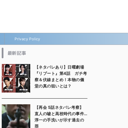
Privacy Policy
最新記事
【ネタバレあり】日曜劇場
『リブート』第4話 ガチ考
察＆伏線まとめ！本物の儀
堂の真の狙いとは？
【再会 5話ネタバレ考察】
直人の嘘と高校時代の事件…
淳一の手洗いが示す過去の
罪