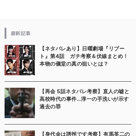
最新記事
【ネタバレあり】日曜劇場『リブー
ト』第4話 ガチ考察＆伏線まとめ！
本物の儀堂の真の狙いとは？
【再会 5話ネタバレ考察】直人の嘘と
高校時代の事件…淳一の手洗いが示す
過去の罪
【身代金は誘拐です考察】有馬英二の