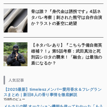
骨は誰？『身代金は誘拐です』4話ネ
タバレ考察｜刺された熊守は自作自演
か？ラストの蒼空に絶望
【ネタバレあり】『こちら予備自衛英
雄補？！』第5話考察：武田真治と死
刑囚シロタの襲来！「融合」は最強の
盾になるか？
人気記事
【2025最新】timeleszメンバー愛用香水＆フレグラン
スまとめ｜新旧8人の香り事情を徹底解説
158件のビュー
メルカリの闇 オークション機能を使ってわかった「もう