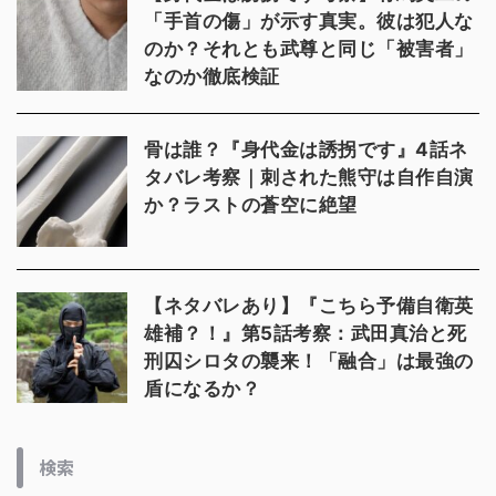
「手首の傷」が示す真実。彼は犯人な
のか？それとも武尊と同じ「被害者」
なのか徹底検証
骨は誰？『身代金は誘拐です』4話ネ
タバレ考察｜刺された熊守は自作自演
か？ラストの蒼空に絶望
【ネタバレあり】『こちら予備自衛英
雄補？！』第5話考察：武田真治と死
刑囚シロタの襲来！「融合」は最強の
盾になるか？
検索