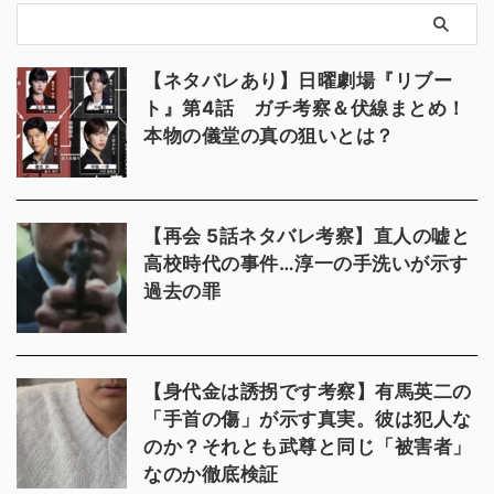
【ネタバレあり】日曜劇場『リブー
ト』第4話 ガチ考察＆伏線まとめ！
本物の儀堂の真の狙いとは？
【再会 5話ネタバレ考察】直人の嘘と
高校時代の事件…淳一の手洗いが示す
過去の罪
【身代金は誘拐です考察】有馬英二の
「手首の傷」が示す真実。彼は犯人な
のか？それとも武尊と同じ「被害者」
なのか徹底検証