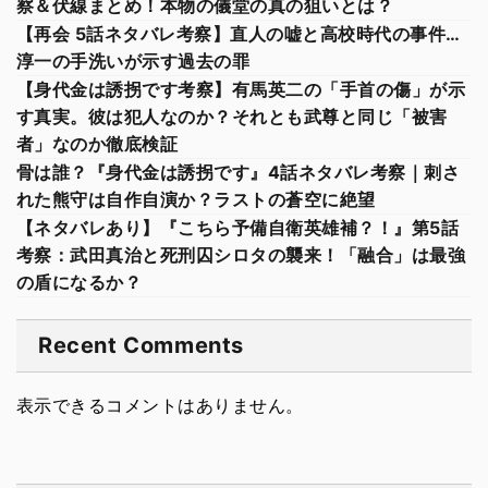
察＆伏線まとめ！本物の儀堂の真の狙いとは？
【再会 5話ネタバレ考察】直人の嘘と高校時代の事件…
淳一の手洗いが示す過去の罪
【身代金は誘拐です考察】有馬英二の「手首の傷」が示
す真実。彼は犯人なのか？それとも武尊と同じ「被害
者」なのか徹底検証
骨は誰？『身代金は誘拐です』4話ネタバレ考察｜刺さ
れた熊守は自作自演か？ラストの蒼空に絶望
【ネタバレあり】『こちら予備自衛英雄補？！』第5話
考察：武田真治と死刑囚シロタの襲来！「融合」は最強
の盾になるか？
Recent Comments
表示できるコメントはありません。