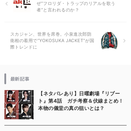
ぜ“フロリダ・トラップのリアルを歌う
者”と言われるのか？
スカジャン、世界を席巻。小泉進次郎防
衛相の着用で“YOKOSUKA JACKET”が国
際トレンドに
最新記事
【ネタバレあり】日曜劇場『リブー
ト』第4話 ガチ考察＆伏線まとめ！
本物の儀堂の真の狙いとは？