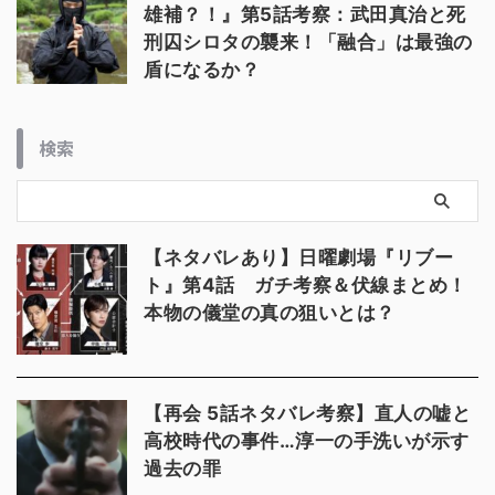
雄補？！』第5話考察：武田真治と死
刑囚シロタの襲来！「融合」は最強の
盾になるか？
検索
【ネタバレあり】日曜劇場『リブー
ト』第4話 ガチ考察＆伏線まとめ！
本物の儀堂の真の狙いとは？
【再会 5話ネタバレ考察】直人の嘘と
高校時代の事件…淳一の手洗いが示す
過去の罪