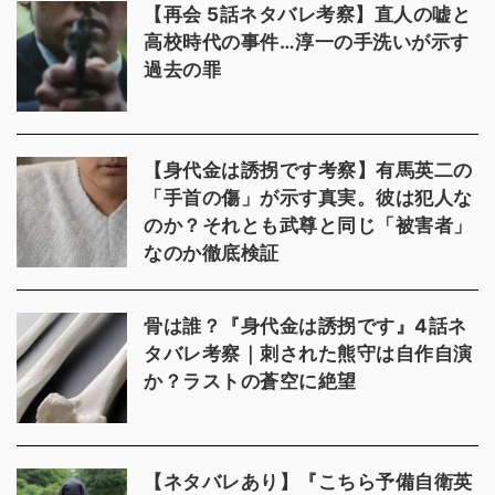
【再会 5話ネタバレ考察】直人の嘘と
高校時代の事件…淳一の手洗いが示す
過去の罪
【身代金は誘拐です考察】有馬英二の
「手首の傷」が示す真実。彼は犯人な
のか？それとも武尊と同じ「被害者」
なのか徹底検証
骨は誰？『身代金は誘拐です』4話ネ
タバレ考察｜刺された熊守は自作自演
か？ラストの蒼空に絶望
【ネタバレあり】『こちら予備自衛英