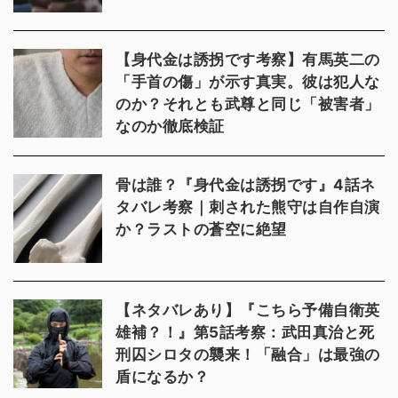
【身代金は誘拐です考察】有馬英二の
「手首の傷」が示す真実。彼は犯人な
のか？それとも武尊と同じ「被害者」
なのか徹底検証
骨は誰？『身代金は誘拐です』4話ネ
タバレ考察｜刺された熊守は自作自演
か？ラストの蒼空に絶望
【ネタバレあり】『こちら予備自衛英
雄補？！』第5話考察：武田真治と死
刑囚シロタの襲来！「融合」は最強の
盾になるか？