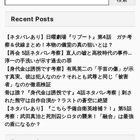
Recent Posts
【ネタバレあり】日曜劇場『リブート』第4話 ガチ考
察＆伏線まとめ！本物の儀堂の真の狙いとは？
【再会 5話ネタバレ考察】直人の嘘と高校時代の事件…
淳一の手洗いが示す過去の罪
【身代金は誘拐です考察】有馬英二の「手首の傷」が示
す真実。彼は犯人なのか？それとも武尊と同じ「被害
者」なのか徹底検証
骨は誰？『身代金は誘拐です』4話ネタバレ考察｜刺さ
れた熊守は自作自演か？ラストの蒼空に絶望
【ネタバレあり】『こちら予備自衛英雄補？！』第5話
考察：武田真治と死刑囚シロタの襲来！「融合」は最強
の盾になるか？