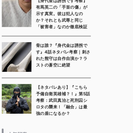
【身代金は誘拐です考察】
有馬英二の「手首の傷」が
示す真実。彼は犯人なの
か？それとも武尊と同じ
「被害者」なのか徹底検証
骨は誰？『身代金は誘拐で
す』4話ネタバレ考察｜刺さ
れた熊守は自作自演か？ラ
ストの蒼空に絶望
【ネタバレあり】『こちら
予備自衛英雄補？！』第5話
考察：武田真治と死刑囚シ
ロタの襲来！「融合」は最
強の盾になるか？