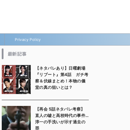
Privacy Policy
最新記事
【ネタバレあり】日曜劇場
『リブート』第4話 ガチ考
察＆伏線まとめ！本物の儀
堂の真の狙いとは？
【再会 5話ネタバレ考察】
直人の嘘と高校時代の事件…
淳一の手洗いが示す過去の
罪