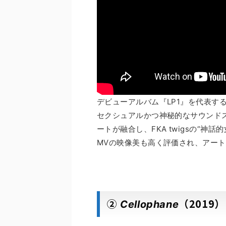
デビューアルバム『LP1』を代表す
セクシュアルかつ神秘的なサウンド
ートが融合し、FKA twigsの“神
MVの映像美も高く評価され、アー
②
（2019）
Cellophane