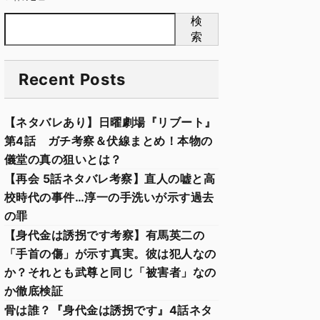
検
索
Recent Posts
【ネタバレあり】日曜劇場『リブート』
第4話 ガチ考察＆伏線まとめ！本物の
儀堂の真の狙いとは？
【再会 5話ネタバレ考察】直人の嘘と高
校時代の事件…淳一の手洗いが示す過去
の罪
【身代金は誘拐です考察】有馬英二の
「手首の傷」が示す真実。彼は犯人なの
か？それとも武尊と同じ「被害者」なの
か徹底検証
骨は誰？『身代金は誘拐です』4話ネタ