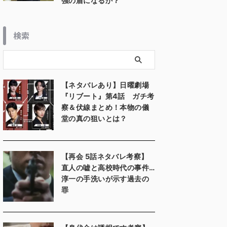
強の盾になるか？
検索
【ネタバレあり】日曜劇場
『リブート』第4話 ガチ考
察＆伏線まとめ！本物の儀
堂の真の狙いとは？
【再会 5話ネタバレ考察】
直人の嘘と高校時代の事件…
淳一の手洗いが示す過去の
罪