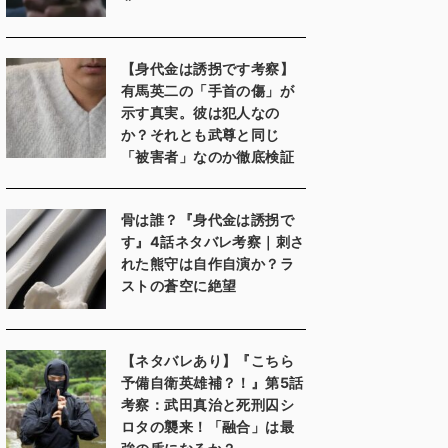
【身代金は誘拐です考察】
有馬英二の「手首の傷」が
示す真実。彼は犯人なの
か？それとも武尊と同じ
「被害者」なのか徹底検証
骨は誰？『身代金は誘拐で
す』4話ネタバレ考察｜刺さ
れた熊守は自作自演か？ラ
ストの蒼空に絶望
【ネタバレあり】『こちら
予備自衛英雄補？！』第5話
考察：武田真治と死刑囚シ
ロタの襲来！「融合」は最