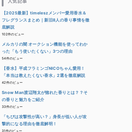
人気記事
【2025最新】timeleszメンバー愛用香水＆
フレグランスまとめ｜新旧8人の香り事情を徹
底解説
102件のビュー
メルカリの闇 オークション機能を使ってわか
った「もう使いたくない」3つの理由
54件のビュー
【香水】平成フラミンゴNICOちゃん愛用！
「本当は教えたくない香水」2選を徹底解説
42件のビュー
Snow Man渡辺翔太が惚れた香りとは？？そ
の香りと魅力をご紹介
33件のビュー
「ちびは攻撃性が高い？」身長が低い人が攻
撃的になる理由を徹底解明！
31件のビュー