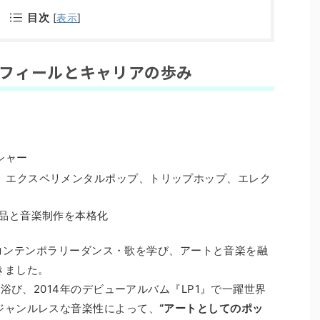
目次
[
表示
]
｜プロフィールとキャリアの歩み
シャー
B、エクスペリメンタルポップ、トリップホップ、エレク
作品と音楽制作を本格化
エ・コンテンポラリーダンス・歌を学び、アートと音楽を融
きました。
を浴び、2014年のデビューアルバム『LP1』で一躍世界
ジャンルレスな音楽性によって、
“アートとしてのポッ