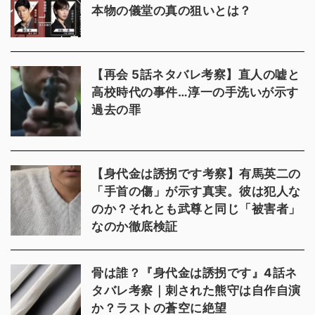
本物の儀堂の真の狙いとは？
【再会 5話ネタバレ考察】直人の嘘と
高校時代の事件…淳一の手洗いが示す
過去の罪
【身代金は誘拐です考察】有馬英二の
「手首の傷」が示す真実。彼は犯人な
のか？それとも武尊と同じ「被害者」
なのか徹底検証
骨は誰？『身代金は誘拐です』4話ネ
タバレ考察｜刺された熊守は自作自演
か？ラストの蒼空に絶望