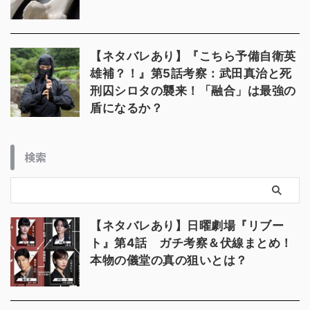
【ネタバレあり】『こちら予備自衛英
雄補？！』第5話考察：武田真治と死
刑囚シロタの襲来！「融合」は最強の
盾になるか？
検索
【ネタバレあり】日曜劇場『リブー
ト』第4話 ガチ考察＆伏線まとめ！
本物の儀堂の真の狙いとは？