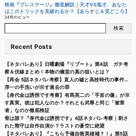
映画『プレステージ』徹底解説｜天才VS鬼才、あなた
はこのトリックを見破れるか？【あらすじ＆見どころ】
24件のビュー
検索
Recent Posts
【ネタバレあり】日曜劇場『リブート』第4話 ガチ考
察＆伏線まとめ！本物の儀堂の真の狙いとは？
【再会 5話ネタバレ考察】直人の嘘と高校時代の事件…
淳一の手洗いが示す過去の罪
【身代金は誘拐です考察】有馬英二の「手首の傷」が示
す真実。彼は犯人なのか？それとも武尊と同じ「被害
者」なのか徹底検証
骨は誰？『身代金は誘拐です』4話ネタバレ考察｜刺さ
れた熊守は自作自演か？ラストの蒼空に絶望
【ネタバレあり】『こちら予備自衛英雄補？！』第5話