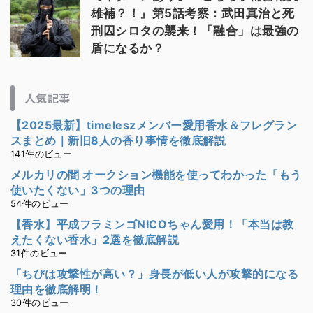
雄補？！』第5話考察：武田真治と死
刑囚シロタの襲来！「融合」は最強の
盾になるか？
人気記事
【2025最新】timeleszメンバー愛用香水＆フレグラン
スまとめ｜新旧8人の香り事情を徹底解説
141件のビュー
メルカリの闇 オークション機能を使ってわかった「もう
使いたくない」3つの理由
54件のビュー
【香水】平成フラミンゴNICOちゃん愛用！「本当は教
えたくない香水」2選を徹底解説
31件のビュー
「ちびは攻撃性が高い？」身長が低い人が攻撃的になる
理由を徹底解明！
30件のビュー