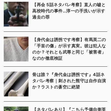
【再会 5話ネタバレ考察】直人の嘘と
高校時代の事件…淳一の手洗いが示す
過去の罪
【身代金は誘拐です考察】有馬英二の
「手首の傷」が示す真実。彼は犯人な
のか？それとも武尊と同じ「被害者」
なのか徹底検証
骨は誰？『身代金は誘拐です』4話ネ
タバレ考察｜刺された熊守は自作自演
か？ラストの蒼空に絶望
【ネタバレあり】『こちら予備自衛英