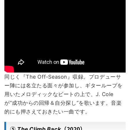
同じく『The Off-Season』収録。プロデューサ
ー陣には名立たる面々が参加し、ギターループを
用いたメロディックなビートの上で、J. Cole
が“成功からの回帰＆自分探し”を歌います。音楽
的にも押さえておきたい一曲です。
⑤
（2020）
The Climb Back