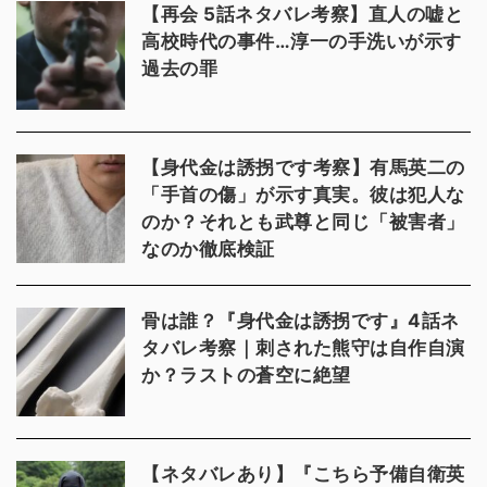
【再会 5話ネタバレ考察】直人の嘘と
高校時代の事件…淳一の手洗いが示す
過去の罪
【身代金は誘拐です考察】有馬英二の
「手首の傷」が示す真実。彼は犯人な
のか？それとも武尊と同じ「被害者」
なのか徹底検証
骨は誰？『身代金は誘拐です』4話ネ
タバレ考察｜刺された熊守は自作自演
か？ラストの蒼空に絶望
【ネタバレあり】『こちら予備自衛英