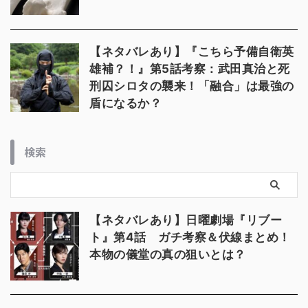
【ネタバレあり】『こちら予備自衛英
雄補？！』第5話考察：武田真治と死
刑囚シロタの襲来！「融合」は最強の
盾になるか？
検索
【ネタバレあり】日曜劇場『リブー
ト』第4話 ガチ考察＆伏線まとめ！
本物の儀堂の真の狙いとは？