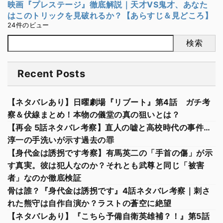
映画『プレステージ』徹底解説｜天才VS鬼才、あなた
はこのトリックを見破れるか？【あらすじ＆見どころ】
24件のビュー
検索
Recent Posts
【ネタバレあり】日曜劇場『リブート』第4話 ガチ考
察＆伏線まとめ！本物の儀堂の真の狙いとは？
【再会 5話ネタバレ考察】直人の嘘と高校時代の事件…
淳一の手洗いが示す過去の罪
【身代金は誘拐です考察】有馬英二の「手首の傷」が示
す真実。彼は犯人なのか？それとも武尊と同じ「被害
者」なのか徹底検証
骨は誰？『身代金は誘拐です』4話ネタバレ考察｜刺さ
れた熊守は自作自演か？ラストの蒼空に絶望
【ネタバレあり】『こちら予備自衛英雄補？！』第5話