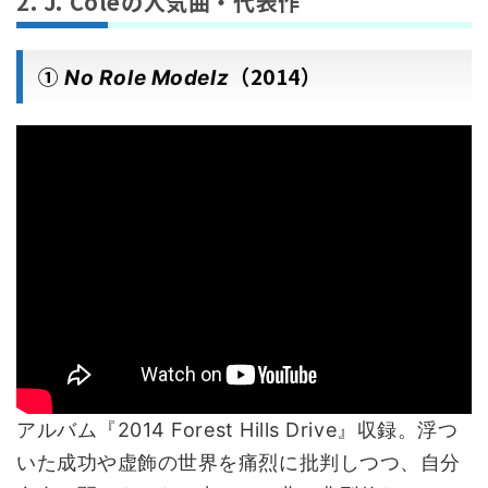
2. J. Coleの人気曲・代表作
①
（2014）
No Role Modelz
アルバム『2014 Forest Hills Drive』収録。浮つ
いた成功や虚飾の世界を痛烈に批判しつつ、自分