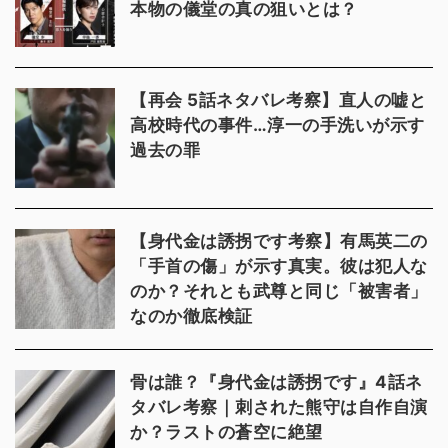
本物の儀堂の真の狙いとは？
【再会 5話ネタバレ考察】直人の嘘と
高校時代の事件…淳一の手洗いが示す
過去の罪
【身代金は誘拐です考察】有馬英二の
「手首の傷」が示す真実。彼は犯人な
のか？それとも武尊と同じ「被害者」
なのか徹底検証
骨は誰？『身代金は誘拐です』4話ネ
タバレ考察｜刺された熊守は自作自演
か？ラストの蒼空に絶望