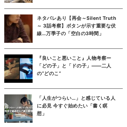
ネタバレあり【再会～Silent Truth
～ 3話考察】ボタンが示す重要な伏
線…万季子の「空白の3時間」
『良いこと悪いこと』人物考察ー
「どの子」と「ドの子」――二人
の“どのこ”
「人生がつらい…」と感じている人
に必見 今すぐ始めたい「書く瞑
想」