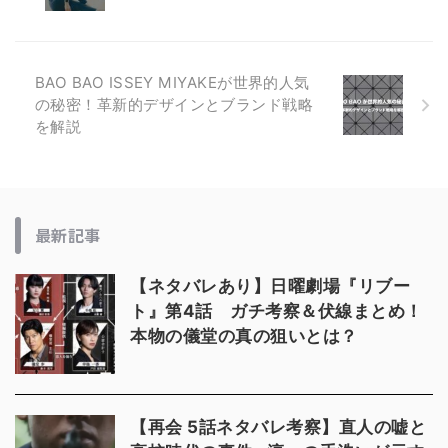
BAO BAO ISSEY MIYAKEが世界的人気
の秘密！革新的デザインとブランド戦略
を解説
最新記事
【ネタバレあり】日曜劇場『リブー
ト』第4話 ガチ考察＆伏線まとめ！
本物の儀堂の真の狙いとは？
【再会 5話ネタバレ考察】直人の嘘と