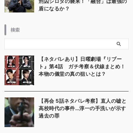
刑囚シロタの襲来！「融合」は最強の
盾になるか？
検索
【ネタバレあり】日曜劇場『リブー
ト』第4話 ガチ考察＆伏線まとめ！
本物の儀堂の真の狙いとは？
【再会 5話ネタバレ考察】直人の嘘と
高校時代の事件…淳一の手洗いが示す
過去の罪