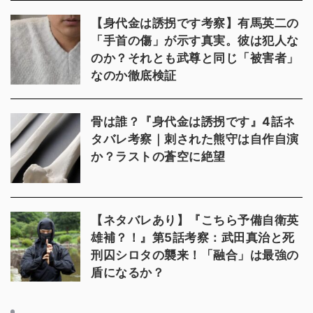
【身代金は誘拐です考察】有馬英二の
「手首の傷」が示す真実。彼は犯人な
のか？それとも武尊と同じ「被害者」
なのか徹底検証
骨は誰？『身代金は誘拐です』4話ネ
タバレ考察｜刺された熊守は自作自演
か？ラストの蒼空に絶望
【ネタバレあり】『こちら予備自衛英
雄補？！』第5話考察：武田真治と死
刑囚シロタの襲来！「融合」は最強の
盾になるか？