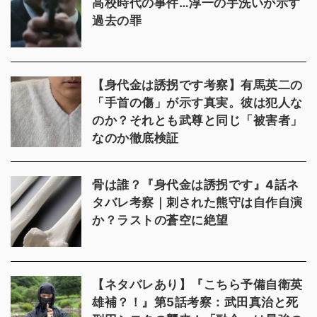
高校時代の事件…淳一の手洗いが示す
過去の罪
【身代金は誘拐です考察】有馬英二の
「手首の傷」が示す真実。彼は犯人な
のか？それとも武尊と同じ「被害者」
なのか徹底検証
骨は誰？『身代金は誘拐です』4話ネ
タバレ考察｜刺された熊守は自作自演
か？ラストの蒼空に絶望
【ネタバレあり】『こちら予備自衛英
雄補？！』第5話考察：武田真治と死