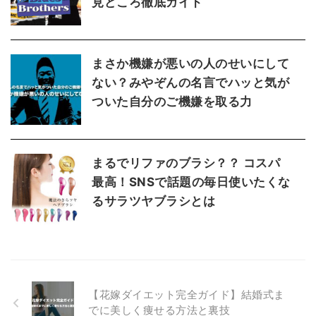
見どころ徹底ガイド
まさか機嫌が悪いの人のせいにして
ない？みやぞんの名言でハッと気が
ついた自分のご機嫌を取る力
まるでリファのブラシ？？ コスパ
最高！SNSで話題の毎日使いたくな
るサラツヤブラシとは
【花嫁ダイエット完全ガイド】結婚式ま
でに美しく痩せる方法と裏技