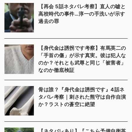
【再会 5話ネタバレ考察】直人の嘘と
高校時代の事件…淳一の手洗いが示す
過去の罪
【身代金は誘拐です考察】有馬英二の
「手首の傷」が示す真実。彼は犯人な
のか？それとも武尊と同じ「被害者」
なのか徹底検証
骨は誰？『身代金は誘拐です』4話ネ
タバレ考察｜刺された熊守は自作自演
か？ラストの蒼空に絶望
【ネタバレあり】『こちら予備自衛英