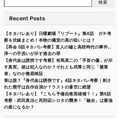
検索
Recent Posts
【ネタバレあり】日曜劇場『リブート』第4話 ガチ考
察＆伏線まとめ！本物の儀堂の真の狙いとは？
【再会 5話ネタバレ考察】直人の嘘と高校時代の事件…
淳一の手洗いが示す過去の罪
【身代金は誘拐です考察】有馬英二の「手首の傷」が示
す真実。彼は犯人なのか？それとも武尊と同じ「被害
者」なのか徹底検証
骨は誰？『身代金は誘拐です』4話ネタバレ考察｜刺さ
れた熊守は自作自演か？ラストの蒼空に絶望
【ネタバレあり】『こちら予備自衛英雄補？！』第5話
考察：武田真治と死刑囚シロタの襲来！「融合」は最強
の盾になるか？