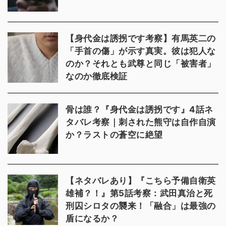
【身代金は誘拐です考察】有馬英二の
「手首の傷」が示す真実。彼は犯人な
のか？それとも武尊と同じ「被害者」
なのか徹底検証
骨は誰？『身代金は誘拐です』4話ネ
タバレ考察｜刺された熊守は自作自演
か？ラストの蒼空に絶望
【ネタバレあり】『こちら予備自衛英
雄補？！』第5話考察：武田真治と死
刑囚シロタの襲来！「融合」は最強の
盾になるか？