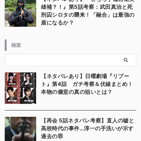
雄補？！』第5話考察：武田真治と死
刑囚シロタの襲来！「融合」は最強の
盾になるか？
検索
【ネタバレあり】日曜劇場『リブー
ト』第4話 ガチ考察＆伏線まとめ！
本物の儀堂の真の狙いとは？
【再会 5話ネタバレ考察】直人の嘘と
高校時代の事件…淳一の手洗いが示す
過去の罪