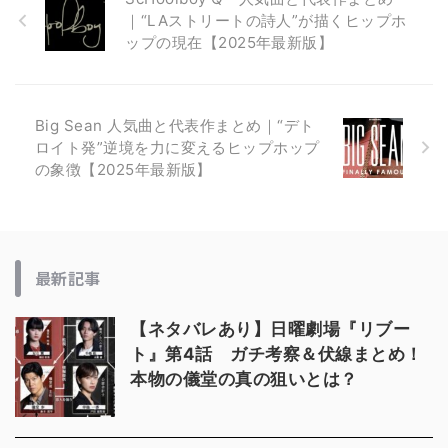
｜“LAストリートの詩人”が描くヒップホ
ップの現在【2025年最新版】
Big Sean 人気曲と代表作まとめ｜“デト
ロイト発”逆境を力に変えるヒップホップ
の象徴【2025年最新版】
最新記事
【ネタバレあり】日曜劇場『リブー
ト』第4話 ガチ考察＆伏線まとめ！
本物の儀堂の真の狙いとは？