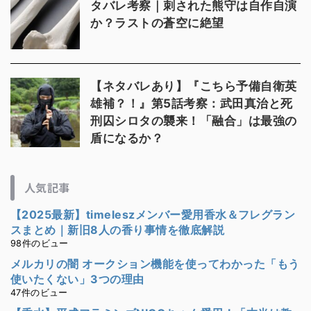
タバレ考察｜刺された熊守は自作自演
か？ラストの蒼空に絶望
【ネタバレあり】『こちら予備自衛英
雄補？！』第5話考察：武田真治と死
刑囚シロタの襲来！「融合」は最強の
盾になるか？
人気記事
【2025最新】timeleszメンバー愛用香水＆フレグラン
スまとめ｜新旧8人の香り事情を徹底解説
98件のビュー
メルカリの闇 オークション機能を使ってわかった「もう
使いたくない」3つの理由
47件のビュー