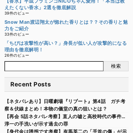
【香水】平成フラミンゴNICOちゃん愛用！「本当は教
えたくない香水」2選を徹底解説
39件のビュー
Snow Man渡辺翔太が惚れた香りとは？？その香りと魅
力をご紹介
33件のビュー
「ちびは攻撃性が高い？」身長が低い人が攻撃的になる
理由を徹底解明！
26件のビュー
検索
Recent Posts
【ネタバレあり】日曜劇場『リブート』第4話 ガチ考
察＆伏線まとめ！本物の儀堂の真の狙いとは？
【再会 5話ネタバレ考察】直人の嘘と高校時代の事件…
淳一の手洗いが示す過去の罪
【身代金は誘拐です考察】有馬英二の「手首の傷」が示