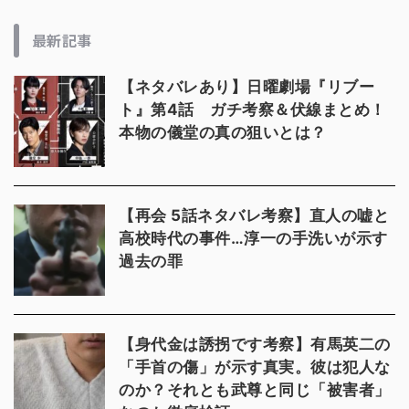
最新記事
【ネタバレあり】日曜劇場『リブー
ト』第4話 ガチ考察＆伏線まとめ！
本物の儀堂の真の狙いとは？
【再会 5話ネタバレ考察】直人の嘘と
高校時代の事件…淳一の手洗いが示す
過去の罪
【身代金は誘拐です考察】有馬英二の
「手首の傷」が示す真実。彼は犯人な
のか？それとも武尊と同じ「被害者」