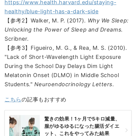
https://www.health.harvard.edu/staying-
healthy/blue-light-has-a-dark-side
【参考2】Walker, M. P. (2017).
Why We Sleep:
Unlocking the Power of Sleep and Dreams.
Scribner.
【参考3】Figueiro, M. G., & Rea, M. S. (2010).
"Lack of Short-Wavelength Light Exposure
During the School Day Delays Dim Light
Melatonin Onset (DLMO) in Middle School
Students."
Neuroendocrinology Letters
.
こちら
の記事もおすすめ
驚きの効果！1ヶ月で5キロ減量、
服がゆるゆるになった腸活ダイエ
ット、これをやってみた結果