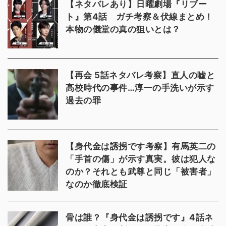
【ネタバレあり】日曜劇場『リブー
ト』第4話 ガチ考察＆伏線まとめ！
本物の儀堂の真の狙いとは？
【再会 5話ネタバレ考察】直人の嘘と
高校時代の事件…淳一の手洗いが示す
過去の罪
【身代金は誘拐です考察】有馬英二の
「手首の傷」が示す真実。彼は犯人な
のか？それとも武尊と同じ「被害者」
なのか徹底検証
骨は誰？『身代金は誘拐です』4話ネ