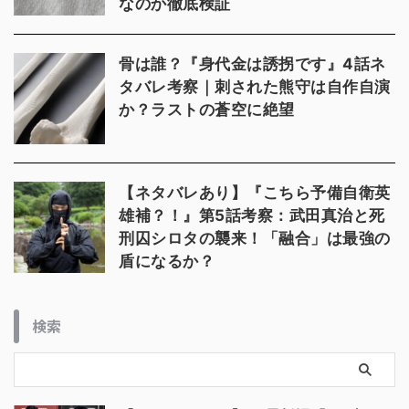
なのか徹底検証
骨は誰？『身代金は誘拐です』4話ネ
タバレ考察｜刺された熊守は自作自演
か？ラストの蒼空に絶望
【ネタバレあり】『こちら予備自衛英
雄補？！』第5話考察：武田真治と死
刑囚シロタの襲来！「融合」は最強の
盾になるか？
検索