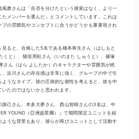
池風磨さんは「合否を分けたという感覚はなく、より一
じたメンバーを選んだ」とコメントしています。これは
ープの雰囲気やコンセプトに合うかどうかも重要視され
を見ると、合格した5名である橋本将生さん（はしもと
たくと）、猪俣周杜さん（いのまた しゅうと）、篠塚
孝さん（はら よしたか）のキャラクターや雰囲気が絶
し、浜川さんの存在感は非常に強く、グループの中で引
るようなタイプ。彼の圧倒的な個性を考えると、彼を中
ていたのではないかと思われます。
川路己さん、本多大夢さん、西山智樹さんの3名は、中
PER YOUNG（亞洲超星團）』で期間限定ユニットを組
のような背景もあり、彼らが再びユニットとして活動す