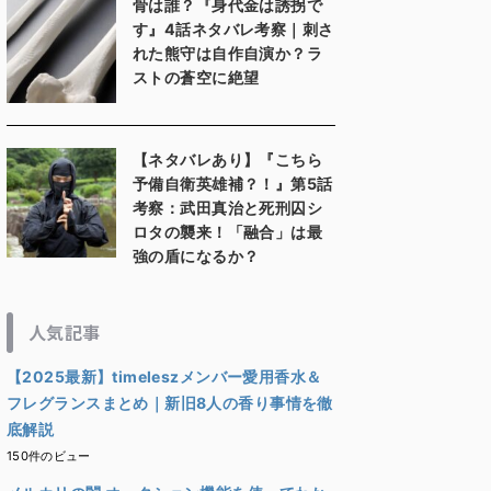
骨は誰？『身代金は誘拐で
す』4話ネタバレ考察｜刺さ
れた熊守は自作自演か？ラ
ストの蒼空に絶望
【ネタバレあり】『こちら
予備自衛英雄補？！』第5話
考察：武田真治と死刑囚シ
ロタの襲来！「融合」は最
強の盾になるか？
人気記事
【2025最新】timeleszメンバー愛用香水＆
フレグランスまとめ｜新旧8人の香り事情を徹
底解説
150件のビュー