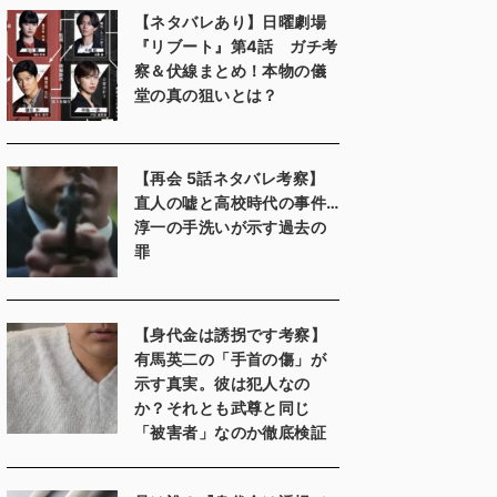
【ネタバレあり】日曜劇場
『リブート』第4話 ガチ考
察＆伏線まとめ！本物の儀
堂の真の狙いとは？
【再会 5話ネタバレ考察】
直人の嘘と高校時代の事件…
淳一の手洗いが示す過去の
罪
【身代金は誘拐です考察】
有馬英二の「手首の傷」が
示す真実。彼は犯人なの
か？それとも武尊と同じ
「被害者」なのか徹底検証