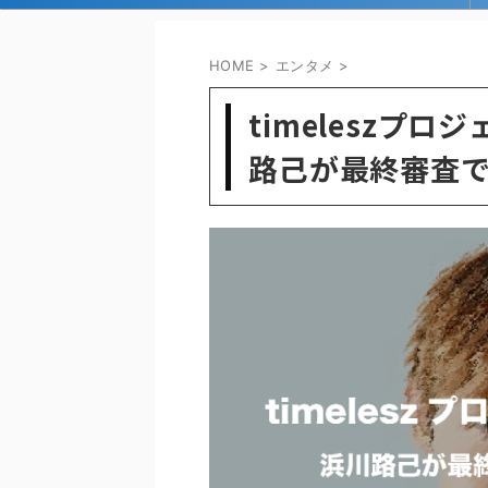
HOME
>
エンタメ
>
timeleszプロ
路己が最終審査