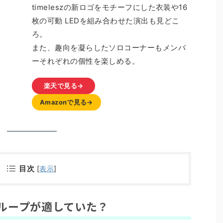
timeleszの新ロゴをモチーフにした衣装や16
枚の可動 LEDを組み合わせた演出も見どこ
ろ。
また、趣向を凝らしたソロコーナーもメンバ
ーそれぞれの個性を楽しめる。
楽天で見る→
Amazonで見る→
目次
[
表示
]
ループが適していた？