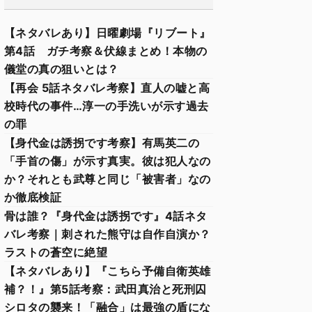
【ネタバレあり】日曜劇場『リブート』
第4話 ガチ考察＆伏線まとめ！本物の
儀堂の真の狙いとは？
【再会 5話ネタバレ考察】直人の嘘と高
校時代の事件…淳一の手洗いが示す過去
の罪
【身代金は誘拐です考察】有馬英二の
「手首の傷」が示す真実。彼は犯人なの
か？それとも武尊と同じ「被害者」なの
か徹底検証
骨は誰？『身代金は誘拐です』4話ネタ
バレ考察｜刺された熊守は自作自演か？
ラストの蒼空に絶望
【ネタバレあり】『こちら予備自衛英雄
補？！』第5話考察：武田真治と死刑囚
シロタの襲来！「融合」は最強の盾にな