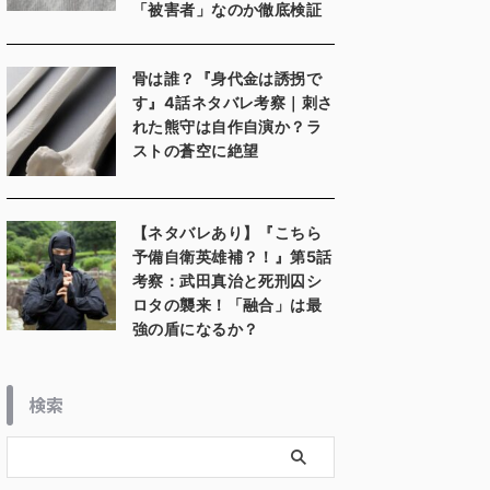
「被害者」なのか徹底検証
骨は誰？『身代金は誘拐で
す』4話ネタバレ考察｜刺さ
れた熊守は自作自演か？ラ
ストの蒼空に絶望
【ネタバレあり】『こちら
予備自衛英雄補？！』第5話
考察：武田真治と死刑囚シ
ロタの襲来！「融合」は最
強の盾になるか？
検索