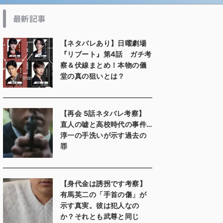
最新記事
【ネタバレあり】日曜劇場
『リブート』第4話 ガチ考
察＆伏線まとめ！本物の儀
堂の真の狙いとは？
【再会 5話ネタバレ考察】
直人の嘘と高校時代の事件…
淳一の手洗いが示す過去の
罪
【身代金は誘拐です考察】
有馬英二の「手首の傷」が
示す真実。彼は犯人なの
か？それとも武尊と同じ