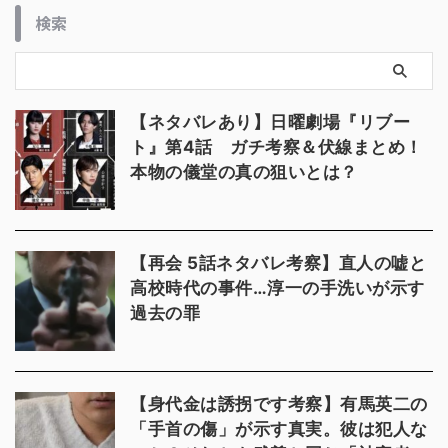
検索
【ネタバレあり】日曜劇場『リブー
ト』第4話 ガチ考察＆伏線まとめ！
本物の儀堂の真の狙いとは？
【再会 5話ネタバレ考察】直人の嘘と
高校時代の事件…淳一の手洗いが示す
過去の罪
【身代金は誘拐です考察】有馬英二の
「手首の傷」が示す真実。彼は犯人な