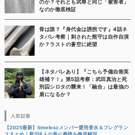
のか？それとも武尊と同じ「被害者」
なのか徹底検証
骨は誰？『身代金は誘拐です』4話ネ
タバレ考察｜刺された熊守は自作自演
か？ラストの蒼空に絶望
【ネタバレあり】『こちら予備自衛英
雄補？！』第5話考察：武田真治と死
刑囚シロタの襲来！「融合」は最強の
盾になるか？
人気記事
【2025最新】timeleszメンバー愛用香水＆フレグラン
スまとめ｜新旧8人の香り事情を徹底解説