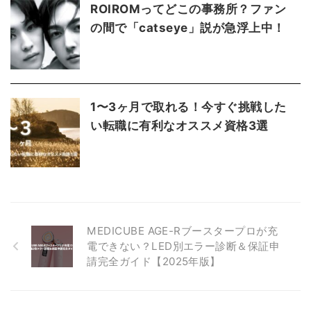
ROIROMってどこの事務所？ファン
の間で「catseye」説が急浮上中！
1〜3ヶ月で取れる！今すぐ挑戦した
い転職に有利なオススメ資格3選
MEDICUBE AGE-Rブースタープロが充
電できない？LED別エラー診断＆保証申
請完全ガイド【2025年版】