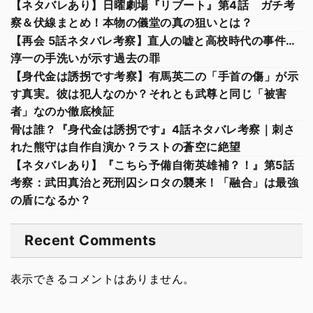
【ネタバレあり】日曜劇場『リブート』第4話 ガチ考
察＆伏線まとめ！本物の儀堂の真の狙いとは？
【再会 5話ネタバレ考察】直人の嘘と高校時代の事件…
淳一の手洗いが示す過去の罪
【身代金は誘拐です考察】有馬英二の「手首の傷」が示
す真実。彼は犯人なのか？それとも武尊と同じ「被害
者」なのか徹底検証
骨は誰？『身代金は誘拐です』4話ネタバレ考察｜刺さ
れた熊守は自作自演か？ラストの蒼空に絶望
【ネタバレあり】『こちら予備自衛英雄補？！』第5話
考察：武田真治と死刑囚シロタの襲来！「融合」は最強
の盾になるか？
Recent Comments
表示できるコメントはありません。