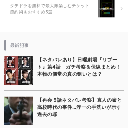
タテドラを無料で最大限楽しむチケット
節約術＆おすすめ5選
最新記事
【ネタバレあり】日曜劇場『リブー
ト』第4話 ガチ考察＆伏線まとめ！
本物の儀堂の真の狙いとは？
【再会 5話ネタバレ考察】直人の嘘と
高校時代の事件…淳一の手洗いが示す
過去の罪