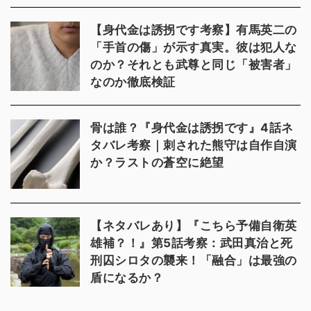
【身代金は誘拐です考察】有馬英二の
「手首の傷」が示す真実。彼は犯人な
のか？それとも武尊と同じ「被害者」
なのか徹底検証
骨は誰？『身代金は誘拐です』4話ネ
タバレ考察｜刺された熊守は自作自演
か？ラストの蒼空に絶望
【ネタバレあり】『こちら予備自衛英
雄補？！』第5話考察：武田真治と死
刑囚シロタの襲来！「融合」は最強の
盾になるか？