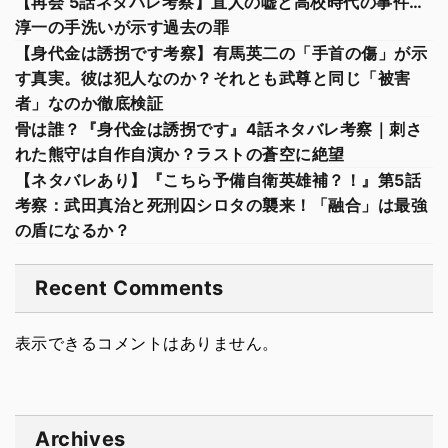
【再会 5話ネタバレ考察】直人の嘘と高校時代の事件…
淳一の手洗いが示す過去の罪
【身代金は誘拐です考察】有馬英二の「手首の傷」が示
す真実。彼は犯人なのか？それとも武尊と同じ「被害
者」なのか徹底検証
骨は誰？『身代金は誘拐です』4話ネタバレ考察｜刺さ
れた熊守は自作自演か？ラストの蒼空に絶望
【ネタバレあり】『こちら予備自衛英雄補？！』第5話
考察：武田真治と死刑囚シロタの襲来！「融合」は最強
の盾になるか？
Recent Comments
表示できるコメントはありません。
Archives