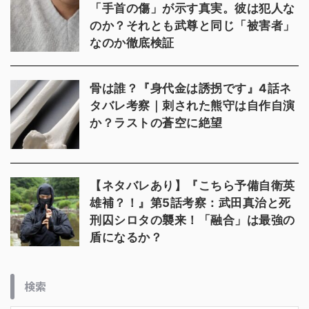
「手首の傷」が示す真実。彼は犯人な
のか？それとも武尊と同じ「被害者」
なのか徹底検証
骨は誰？『身代金は誘拐です』4話ネ
タバレ考察｜刺された熊守は自作自演
か？ラストの蒼空に絶望
【ネタバレあり】『こちら予備自衛英
雄補？！』第5話考察：武田真治と死
刑囚シロタの襲来！「融合」は最強の
盾になるか？
検索