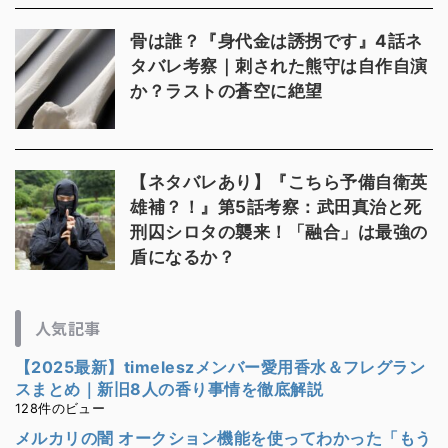
骨は誰？『身代金は誘拐です』4話ネ
タバレ考察｜刺された熊守は自作自演
か？ラストの蒼空に絶望
【ネタバレあり】『こちら予備自衛英
雄補？！』第5話考察：武田真治と死
刑囚シロタの襲来！「融合」は最強の
盾になるか？
人気記事
【2025最新】timeleszメンバー愛用香水＆フレグラン
スまとめ｜新旧8人の香り事情を徹底解説
128件のビュー
メルカリの闇 オークション機能を使ってわかった「もう