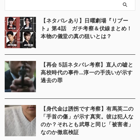
【ネタバレあり】日曜劇場『リブー
ト』第4話 ガチ考察＆伏線まとめ！
本物の儀堂の真の狙いとは？
【再会 5話ネタバレ考察】直人の嘘と
高校時代の事件…淳一の手洗いが示す
過去の罪
【身代金は誘拐です考察】有馬英二の
「手首の傷」が示す真実。彼は犯人な
のか？それとも武尊と同じ「被害者」
なのか徹底検証