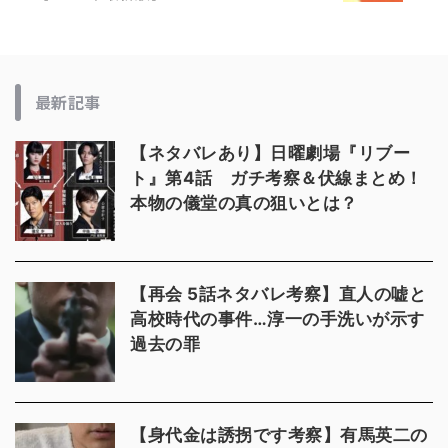
最新記事
【ネタバレあり】日曜劇場『リブー
ト』第4話 ガチ考察＆伏線まとめ！
本物の儀堂の真の狙いとは？
【再会 5話ネタバレ考察】直人の嘘と
高校時代の事件…淳一の手洗いが示す
過去の罪
【身代金は誘拐です考察】有馬英二の