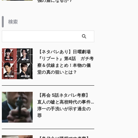
強の盾になるか？
検索
【ネタバレあり】日曜劇場
『リブート』第4話 ガチ考
察＆伏線まとめ！本物の儀
堂の真の狙いとは？
【再会 5話ネタバレ考察】
直人の嘘と高校時代の事件…
淳一の手洗いが示す過去の
罪