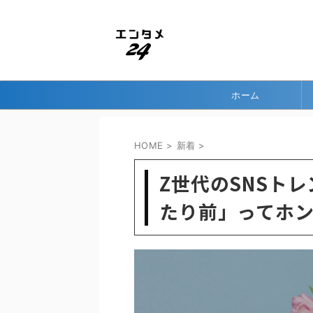
ホーム
HOME
>
新着
>
Z世代のSNSト
たり前」ってホ