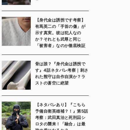
【身代金は誘拐です考察】
有馬英二の「手首の傷」が
示す真実。彼は犯人なの
か？それとも武尊と同じ
「被害者」なのか徹底検証
骨は誰？『身代金は誘拐で
す』4話ネタバレ考察｜刺さ
れた熊守は自作自演か？ラ
ストの蒼空に絶望
【ネタバレあり】『こちら
予備自衛英雄補？！』第5話
考察：武田真治と死刑囚シ
ロタの襲来！「融合」は最