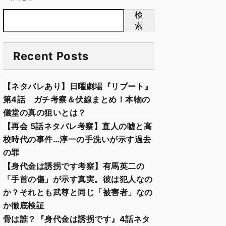
検
索
Recent Posts
【ネタバレあり】日曜劇場『リブート』
第4話 ガチ考察＆伏線まとめ！本物の
儀堂の真の狙いとは？
【再会 5話ネタバレ考察】直人の嘘と高
校時代の事件…淳一の手洗いが示す過去
の罪
【身代金は誘拐です考察】有馬英二の
「手首の傷」が示す真実。彼は犯人なの
か？それとも武尊と同じ「被害者」なの
か徹底検証
骨は誰？『身代金は誘拐です』4話ネタ