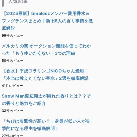
人気記事
【2025最新】timeleszメンバー愛用香水＆
フレグランスまとめ｜新旧8人の香り事情を徹
底解説
99件のビュー
メルカリの闇 オークション機能を使ってわか
った「もう使いたくない」3つの理由
50件のビュー
【香水】平成フラミンゴNICOちゃん愛用！
「本当は教えたくない香水」2選を徹底解説
41件のビュー
Snow Man渡辺翔太が惚れた香りとは？？そ
の香りと魅力をご紹介
33件のビュー
「ちびは攻撃性が高い？」身長が低い人が攻
撃的になる理由を徹底解明！
27件のビュー