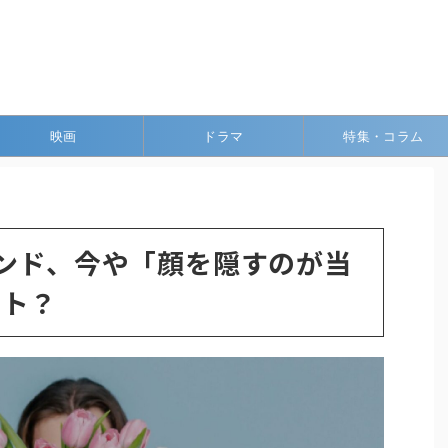
映画
ドラマ
特集・コラム
レンド、今や「顔を隠すのが当
ント？