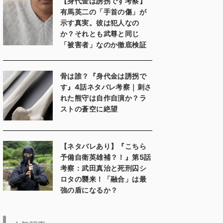
【身代金は誘拐です考察】
有馬英二の「手首の傷」が
示す真実。彼は犯人なの
か？それとも武尊と同じ
「被害者」なのか徹底検証
骨は誰？『身代金は誘拐で
す』4話ネタバレ考察｜刺さ
れた熊守は自作自演か？ラ
ストの蒼空に絶望
【ネタバレあり】『こちら
予備自衛英雄補？！』第5話
考察：武田真治と死刑囚シ
ロタの襲来！「融合」は最
強の盾になるか？