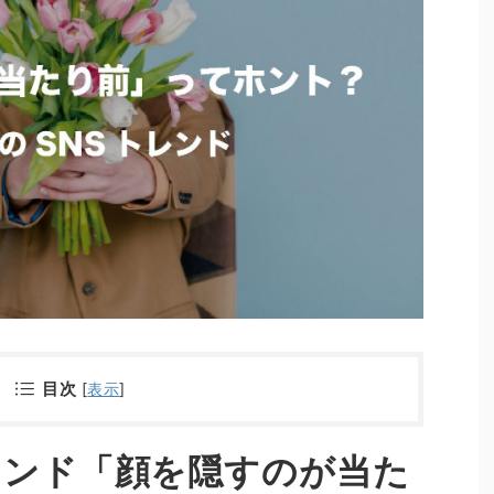
目次
[
表示
]
レンド「顔を隠すのが当た