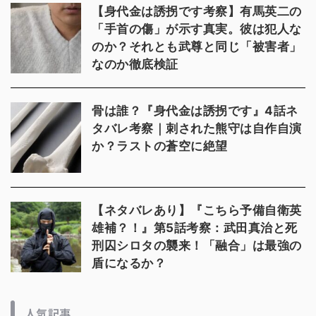
【身代金は誘拐です考察】有馬英二の
「手首の傷」が示す真実。彼は犯人な
のか？それとも武尊と同じ「被害者」
なのか徹底検証
骨は誰？『身代金は誘拐です』4話ネ
タバレ考察｜刺された熊守は自作自演
か？ラストの蒼空に絶望
【ネタバレあり】『こちら予備自衛英
雄補？！』第5話考察：武田真治と死
刑囚シロタの襲来！「融合」は最強の
盾になるか？
人気記事