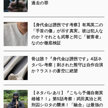
過去の罪
【身代金は誘拐です考察】有馬英二の
「手首の傷」が示す真実。彼は犯人な
のか？それとも武尊と同じ「被害者」
なのか徹底検証
骨は誰？『身代金は誘拐です』4話ネ
タバレ考察｜刺された熊守は自作自演
か？ラストの蒼空に絶望
【ネタバレあり】『こちら予備自衛英
雄補？！』第5話考察：武田真治と死
刑囚シロタの襲来！「融合」は最強の