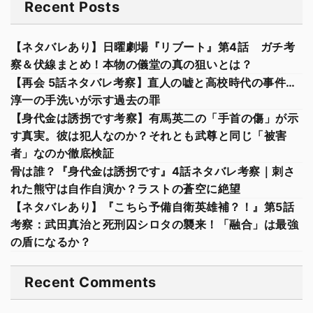
Recent Posts
【ネタバレあり】日曜劇場『リブート』第4話 ガチ考
察＆伏線まとめ！本物の儀堂の真の狙いとは？
【再会 5話ネタバレ考察】直人の嘘と高校時代の事件…
淳一の手洗いが示す過去の罪
【身代金は誘拐です考察】有馬英二の「手首の傷」が示
す真実。彼は犯人なのか？それとも武尊と同じ「被害
者」なのか徹底検証
骨は誰？『身代金は誘拐です』4話ネタバレ考察｜刺さ
れた熊守は自作自演か？ラストの蒼空に絶望
【ネタバレあり】『こちら予備自衛英雄補？！』第5話
考察：武田真治と死刑囚シロタの襲来！「融合」は最強
の盾になるか？
Recent Comments