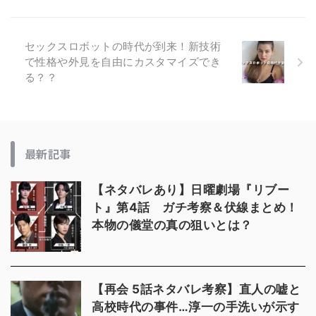
セックスロボットの時代が到来！新技術
で性格や外見を自由にカスタマイズでき
る？？
最新記事
【ネタバレあり】日曜劇場『リブー
ト』第4話 ガチ考察＆伏線まとめ！
本物の儀堂の真の狙いとは？
【再会 5話ネタバレ考察】直人の嘘と
高校時代の事件…淳一の手洗いが示す