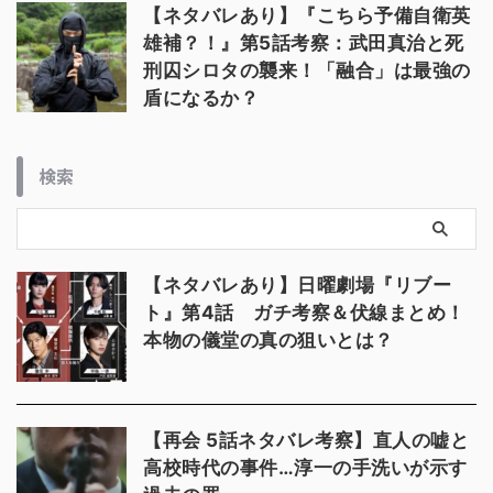
【ネタバレあり】『こちら予備自衛英
雄補？！』第5話考察：武田真治と死
刑囚シロタの襲来！「融合」は最強の
盾になるか？
検索
【ネタバレあり】日曜劇場『リブー
ト』第4話 ガチ考察＆伏線まとめ！
本物の儀堂の真の狙いとは？
【再会 5話ネタバレ考察】直人の嘘と
高校時代の事件…淳一の手洗いが示す