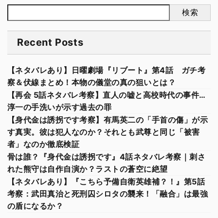
検索
Recent Posts
【ネタバレあり】日曜劇場『リブート』第4話 ガチ考
察＆伏線まとめ！本物の儀堂の真の狙いとは？
【再会 5話ネタバレ考察】直人の嘘と高校時代の事件…
淳一の手洗いが示す過去の罪
【身代金は誘拐です考察】有馬英二の「手首の傷」が示
す真実。彼は犯人なのか？それとも武尊と同じ「被害
者」なのか徹底検証
骨は誰？『身代金は誘拐です』4話ネタバレ考察｜刺さ
れた熊守は自作自演か？ラストの蒼空に絶望
【ネタバレあり】『こちら予備自衛英雄補？！』第5話
考察：武田真治と死刑囚シロタの襲来！「融合」は最強
の盾になるか？