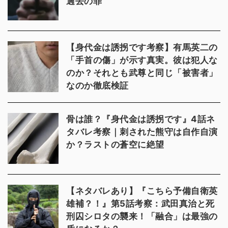
過去の罪
【身代金は誘拐です考察】有馬英二の
「手首の傷」が示す真実。彼は犯人な
のか？それとも武尊と同じ「被害者」
なのか徹底検証
骨は誰？『身代金は誘拐です』4話ネ
タバレ考察｜刺された熊守は自作自演
か？ラストの蒼空に絶望
【ネタバレあり】『こちら予備自衛英
雄補？！』第5話考察：武田真治と死
刑囚シロタの襲来！「融合」は最強の