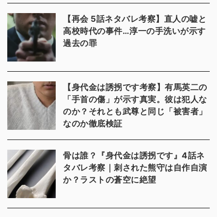
【再会 5話ネタバレ考察】直人の嘘と
高校時代の事件…淳一の手洗いが示す
過去の罪
【身代金は誘拐です考察】有馬英二の
「手首の傷」が示す真実。彼は犯人な
のか？それとも武尊と同じ「被害者」
なのか徹底検証
骨は誰？『身代金は誘拐です』4話ネ
タバレ考察｜刺された熊守は自作自演
か？ラストの蒼空に絶望