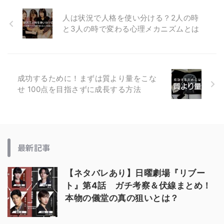
人は状況で人格を使い分ける？2人の時
と3人の時で変わる心理メカニズムとは
成功するために！まずは質より量をこな
せ 100点を目指さずに成長する方法
最新記事
【ネタバレあり】日曜劇場『リブー
ト』第4話 ガチ考察＆伏線まとめ！
本物の儀堂の真の狙いとは？