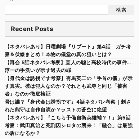
検索
Recent Posts
【ネタバレあり】日曜劇場『リブート』第4話 ガチ考
察＆伏線まとめ！本物の儀堂の真の狙いとは？
【再会 5話ネタバレ考察】直人の嘘と高校時代の事件…
淳一の手洗いが示す過去の罪
【身代金は誘拐です考察】有馬英二の「手首の傷」が示
す真実。彼は犯人なのか？それとも武尊と同じ「被害
者」なのか徹底検証
骨は誰？『身代金は誘拐です』4話ネタバレ考察｜刺さ
れた熊守は自作自演か？ラストの蒼空に絶望
【ネタバレあり】『こちら予備自衛英雄補？！』第5話
考察：武田真治と死刑囚シロタの襲来！「融合」は最強
の盾になるか？