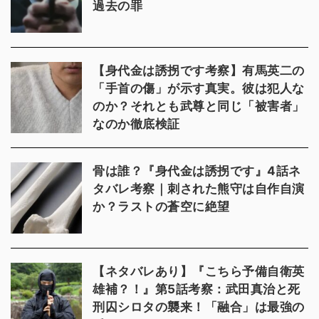
過去の罪
【身代金は誘拐です考察】有馬英二の
「手首の傷」が示す真実。彼は犯人な
のか？それとも武尊と同じ「被害者」
なのか徹底検証
骨は誰？『身代金は誘拐です』4話ネ
タバレ考察｜刺された熊守は自作自演
か？ラストの蒼空に絶望
【ネタバレあり】『こちら予備自衛英
雄補？！』第5話考察：武田真治と死
刑囚シロタの襲来！「融合」は最強の