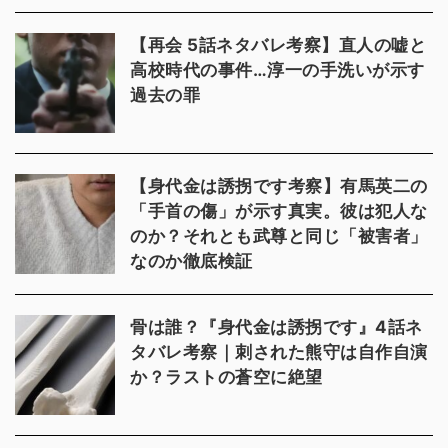
【再会 5話ネタバレ考察】直人の嘘と
高校時代の事件…淳一の手洗いが示す
過去の罪
【身代金は誘拐です考察】有馬英二の
「手首の傷」が示す真実。彼は犯人な
のか？それとも武尊と同じ「被害者」
なのか徹底検証
骨は誰？『身代金は誘拐です』4話ネ
タバレ考察｜刺された熊守は自作自演
か？ラストの蒼空に絶望