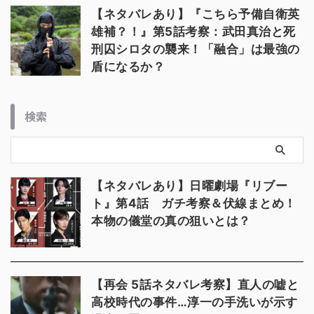
【ネタバレあり】『こちら予備自衛英
雄補？！』第5話考察：武田真治と死
刑囚シロタの襲来！「融合」は最強の
盾になるか？
検索
【ネタバレあり】日曜劇場『リブー
ト』第4話 ガチ考察＆伏線まとめ！
本物の儀堂の真の狙いとは？
【再会 5話ネタバレ考察】直人の嘘と
高校時代の事件…淳一の手洗いが示す