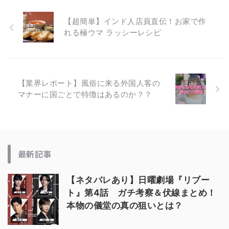
【超簡単】インド人店員直伝！お家で作
れる極ウマ ラッシーレシピ
【業界レポート】風俗に来る外国人客の
マナーに国ごとで特徴はあるのか？？
最新記事
【ネタバレあり】日曜劇場『リブー
ト』第4話 ガチ考察＆伏線まとめ！
本物の儀堂の真の狙いとは？