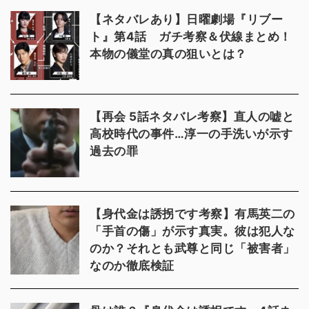
【ネタバレあり】日曜劇場『リブー
ト』第4話 ガチ考察＆伏線まとめ！
本物の儀堂の真の狙いとは？
【再会 5話ネタバレ考察】直人の嘘と
高校時代の事件…淳一の手洗いが示す
過去の罪
【身代金は誘拐です考察】有馬英二の
「手首の傷」が示す真実。彼は犯人な
のか？それとも武尊と同じ「被害者」
なのか徹底検証