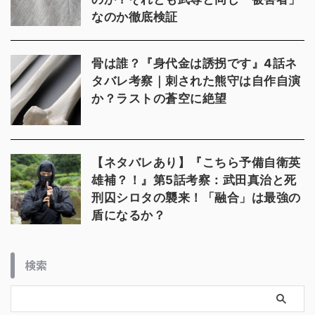
なのか徹底検証
骨は誰？『身代金は誘拐です』4話ネ
タバレ考察｜刺された熊守は自作自演
か？ラストの蒼空に絶望
【ネタバレあり】『こちら予備自衛英
雄補？！』第5話考察：武田真治と死
刑囚シロタの襲来！「融合」は最強の
盾になるか？
検索