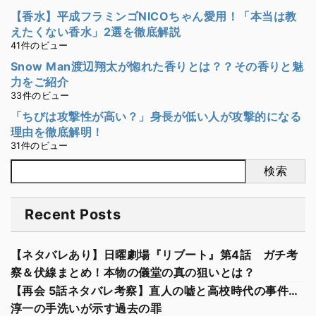
【香水】平成フラミンゴNICOちゃん愛用！「本当は教
えたくない香水」2選を徹底解説
41件のビュー
Snow Man渡辺翔太が惚れた香りとは？？その香りと魅
力をご紹介
33件のビュー
「ちびは攻撃性が高い？」身長が低い人が攻撃的になる
理由を徹底解明！
31件のビュー
検索
Recent Posts
【ネタバレあり】日曜劇場『リブート』第4話 ガチ考
察＆伏線まとめ！本物の儀堂の真の狙いとは？
【再会 5話ネタバレ考察】直人の嘘と高校時代の事件…
淳一の手洗いが示す過去の罪