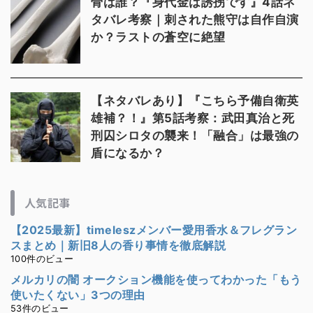
骨は誰？『身代金は誘拐です』4話ネ
タバレ考察｜刺された熊守は自作自演
か？ラストの蒼空に絶望
【ネタバレあり】『こちら予備自衛英
雄補？！』第5話考察：武田真治と死
刑囚シロタの襲来！「融合」は最強の
盾になるか？
人気記事
【2025最新】timeleszメンバー愛用香水＆フレグラン
スまとめ｜新旧8人の香り事情を徹底解説
100件のビュー
メルカリの闇 オークション機能を使ってわかった「もう
使いたくない」3つの理由
53件のビュー