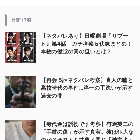
最新記事
【ネタバレあり】日曜劇場『リブー
ト』第4話 ガチ考察＆伏線まとめ！
本物の儀堂の真の狙いとは？
【再会 5話ネタバレ考察】直人の嘘と
高校時代の事件…淳一の手洗いが示す
過去の罪
【身代金は誘拐です考察】有馬英二の
「手首の傷」が示す真実。彼は犯人な
のか？それとも武尊と同じ「被害者」