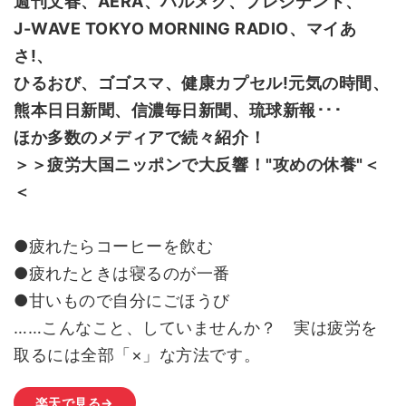
週刊文春、AERA、ハルメク、プレジデント、
J-WAVE TOKYO MORNING RADIO、マイあ
さ!、
ひるおび、ゴゴスマ、健康カプセル!元気の時間、
熊本日日新聞、信濃毎日新聞、琉球新報･･･
ほか多数のメディアで続々紹介！
＞＞疲労大国ニッポンで大反響！"攻めの休養"＜
＜
●疲れたらコーヒーを飲む
●疲れたときは寝るのが一番
●甘いもので自分にごほうび
……こんなこと、していませんか？ 実は疲労を
取るには全部「×」な方法です。
楽天で見る→