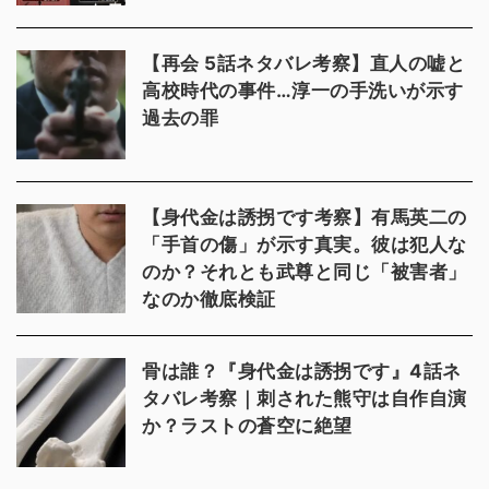
【再会 5話ネタバレ考察】直人の嘘と
高校時代の事件…淳一の手洗いが示す
過去の罪
【身代金は誘拐です考察】有馬英二の
「手首の傷」が示す真実。彼は犯人な
のか？それとも武尊と同じ「被害者」
なのか徹底検証
骨は誰？『身代金は誘拐です』4話ネ
タバレ考察｜刺された熊守は自作自演
か？ラストの蒼空に絶望