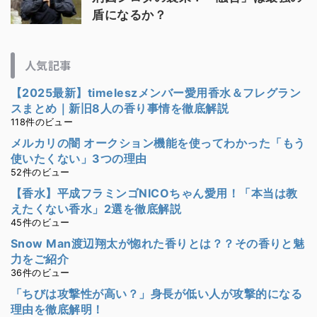
盾になるか？
人気記事
【2025最新】timeleszメンバー愛用香水＆フレグラン
スまとめ｜新旧8人の香り事情を徹底解説
118件のビュー
メルカリの闇 オークション機能を使ってわかった「もう
使いたくない」3つの理由
52件のビュー
【香水】平成フラミンゴNICOちゃん愛用！「本当は教
えたくない香水」2選を徹底解説
45件のビュー
Snow Man渡辺翔太が惚れた香りとは？？その香りと魅
力をご紹介
36件のビュー
「ちびは攻撃性が高い？」身長が低い人が攻撃的になる
理由を徹底解明！