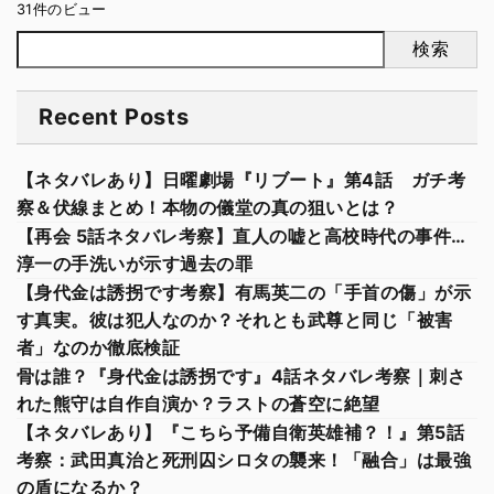
31件のビュー
検索
Recent Posts
【ネタバレあり】日曜劇場『リブート』第4話 ガチ考
察＆伏線まとめ！本物の儀堂の真の狙いとは？
【再会 5話ネタバレ考察】直人の嘘と高校時代の事件…
淳一の手洗いが示す過去の罪
【身代金は誘拐です考察】有馬英二の「手首の傷」が示
す真実。彼は犯人なのか？それとも武尊と同じ「被害
者」なのか徹底検証
骨は誰？『身代金は誘拐です』4話ネタバレ考察｜刺さ
れた熊守は自作自演か？ラストの蒼空に絶望
【ネタバレあり】『こちら予備自衛英雄補？！』第5話
考察：武田真治と死刑囚シロタの襲来！「融合」は最強
の盾になるか？