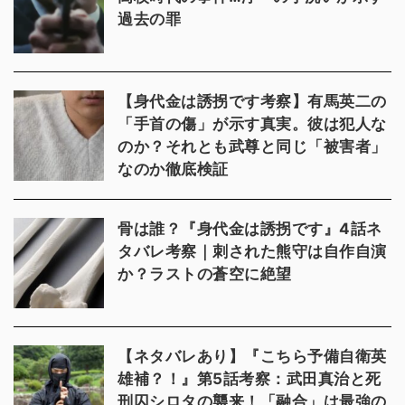
過去の罪
【身代金は誘拐です考察】有馬英二の
「手首の傷」が示す真実。彼は犯人な
のか？それとも武尊と同じ「被害者」
なのか徹底検証
骨は誰？『身代金は誘拐です』4話ネ
タバレ考察｜刺された熊守は自作自演
か？ラストの蒼空に絶望
【ネタバレあり】『こちら予備自衛英
雄補？！』第5話考察：武田真治と死
刑囚シロタの襲来！「融合」は最強の