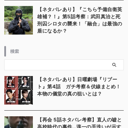
【ネタバレあり】『こちら予備自衛英
雄補？！』第5話考察：武田真治と死
刑囚シロタの襲来！「融合」は最強の
盾になるか？
検索
【ネタバレあり】日曜劇場『リブー
ト』第4話 ガチ考察＆伏線まとめ！
本物の儀堂の真の狙いとは？
【再会 5話ネタバレ考察】直人の嘘と
高校時代の事件…淳一の手洗いが示す