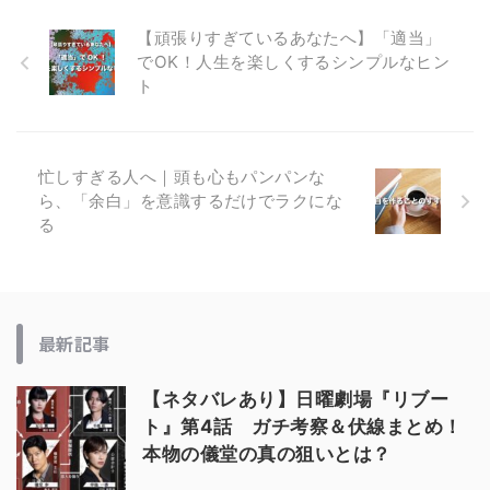
【頑張りすぎているあなたへ】「適当」
でOK！人生を楽しくするシンプルなヒン
ト
忙しすぎる人へ｜頭も心もパンパンな
ら、「余白」を意識するだけでラクにな
る
最新記事
【ネタバレあり】日曜劇場『リブー
ト』第4話 ガチ考察＆伏線まとめ！
本物の儀堂の真の狙いとは？